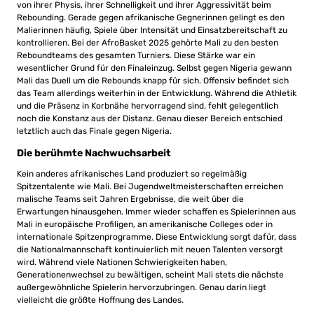
von ihrer Physis, ihrer Schnelligkeit und ihrer Aggressivität beim
Rebounding. Gerade gegen afrikanische Gegnerinnen gelingt es den
Malierinnen häufig, Spiele über Intensität und Einsatzbereitschaft zu
kontrollieren. Bei der AfroBasket 2025 gehörte Mali zu den besten
Reboundteams des gesamten Turniers. Diese Stärke war ein
wesentlicher Grund für den Finaleinzug. Selbst gegen Nigeria gewann
Mali das Duell um die Rebounds knapp für sich. Offensiv befindet sich
das Team allerdings weiterhin in der Entwicklung. Während die Athletik
und die Präsenz in Korbnähe hervorragend sind, fehlt gelegentlich
noch die Konstanz aus der Distanz. Genau dieser Bereich entschied
letztlich auch das Finale gegen Nigeria.
Die berühmte Nachwuchsarbeit
Kein anderes afrikanisches Land produziert so regelmäßig
Spitzentalente wie Mali. Bei Jugendweltmeisterschaften erreichen
malische Teams seit Jahren Ergebnisse, die weit über die
Erwartungen hinausgehen. Immer wieder schaffen es Spielerinnen aus
Mali in europäische Profiligen, an amerikanische Colleges oder in
internationale Spitzenprogramme. Diese Entwicklung sorgt dafür, dass
die Nationalmannschaft kontinuierlich mit neuen Talenten versorgt
wird. Während viele Nationen Schwierigkeiten haben,
Generationenwechsel zu bewältigen, scheint Mali stets die nächste
außergewöhnliche Spielerin hervorzubringen. Genau darin liegt
vielleicht die größte Hoffnung des Landes.