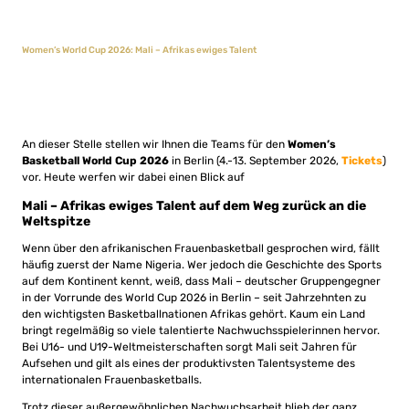
Women’s World Cup 2026: Mali – Afrikas ewiges Talent
An dieser Stelle stellen wir Ihnen die Teams für den
Women’s
Basketball World Cup 2026
in Berlin (4.-13. September 2026,
Tickets
)
vor. Heute werfen wir dabei einen Blick auf
Mali – Afrikas ewiges Talent auf dem Weg zurück an die
Weltspitze
Wenn über den afrikanischen Frauenbasketball gesprochen wird, fällt
häufig zuerst der Name Nigeria. Wer jedoch die Geschichte des Sports
auf dem Kontinent kennt, weiß, dass Mali – deutscher Gruppengegner
in der Vorrunde des World Cup 2026 in Berlin – seit Jahrzehnten zu
den wichtigsten Basketballnationen Afrikas gehört. Kaum ein Land
bringt regelmäßig so viele talentierte Nachwuchsspielerinnen hervor.
Bei U16- und U19-Weltmeisterschaften sorgt Mali seit Jahren für
Aufsehen und gilt als eines der produktivsten Talentsysteme des
internationalen Frauenbasketballs.
Trotz dieser außergewöhnlichen Nachwuchsarbeit blieb der ganz