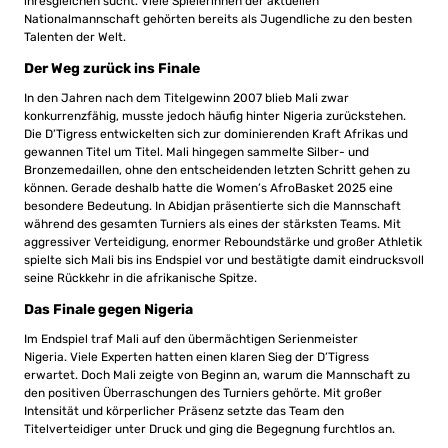
ihresgleichen sucht. Viele Spielerinnen der aktuellen
Nationalmannschaft gehörten bereits als Jugendliche zu den besten
Talenten der Welt.
Der Weg zurück ins Finale
In den Jahren nach dem Titelgewinn 2007 blieb Mali zwar
konkurrenzfähig, musste jedoch häufig hinter Nigeria zurückstehen.
Die D’Tigress entwickelten sich zur dominierenden Kraft Afrikas und
gewannen Titel um Titel. Mali hingegen sammelte Silber- und
Bronzemedaillen, ohne den entscheidenden letzten Schritt gehen zu
können. Gerade deshalb hatte die Women’s AfroBasket 2025 eine
besondere Bedeutung. In Abidjan präsentierte sich die Mannschaft
während des gesamten Turniers als eines der stärksten Teams. Mit
aggressiver Verteidigung, enormer Reboundstärke und großer Athletik
spielte sich Mali bis ins Endspiel vor und bestätigte damit eindrucksvoll
seine Rückkehr in die afrikanische Spitze.
Das Finale gegen Nigeria
Im Endspiel traf Mali auf den übermächtigen Serienmeister
Nigeria. Viele Experten hatten einen klaren Sieg der D’Tigress
erwartet. Doch Mali zeigte von Beginn an, warum die Mannschaft zu
den positiven Überraschungen des Turniers gehörte. Mit großer
Intensität und körperlicher Präsenz setzte das Team den
Titelverteidiger unter Druck und ging die Begegnung furchtlos an.