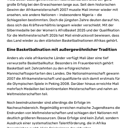
große Erfolg bei den Erwachsenen lange aus. Seit dem historischen
Gewinn der Afrikameisterschaft 2007 musste Mali immer wieder mit
ansehen, wie andere Nationen – insbesondere Nigeria – die
Schlagzeilen bestimmten. Doch die jüngsten Jahre deuten darauf hin,
dass sich das Kräfteverhältnis langsam wieder verschiebt. Mit der
Silbermedaille bei der Women’s AfroBasket 2025 und der Qualifikation
für die Weltmeisterschaft 2026 hat Mali eindrucksvoll bewiesen, dass
das Land wieder zu den stärksten Basketballnationen Afrikas gehört.
Eine Basketballnation mit außergewöhnlicher Tradition
Anders als viele afrikanische Länder verfügt Mali über eine tief
verwurzelte Basketballkultur. Besonders im Frauenbereich gehört
Basketball seit Jahrzehnten zu den erfolgreichsten
Mannschaftssportarten des Landes. Die Nationalmannschaft gewann
2007 die Afrikameisterschaft und qualifizierte sich damit erstmals für
die Olympischen Spiele in Peking 2008. Darüber hinaus erreichte Mali
mehrfach Medaillen bei kontinentalen Meisterschaften und nahm an
Weltmeisterschaften teil.
Noch beeindruckender sind allerdings die Erfolge im
Nachwuchsbereich. Regelmäßig erreichen malische Jugendteams die
Endrunden von Weltmeisterschaften und schlagen dort Nationen mit
deutlich größeren Ressourcen. Diese Erfolge sind kein Zufall, sondern
Ausdruck einer systematischen Talentförderung, die in Afrika