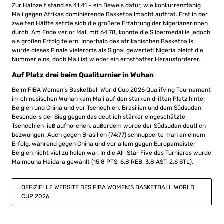
Zur Halbzeit stand es 41:41 – ein Beweis dafür, wie konkurrenzfähig
Mali gegen Afrikas dominierende Basketballmacht auftrat. Erst in der
zweiten Hälfte setzte sich die größere Erfahrung der Nigerianerinnen
durch. Am Ende verlor Mali mit 64:78, konnte die Silbermedaille jedoch
als großen Erfolg feiern. Innerhalb des afrikanischen Basketballs
wurde dieses Finale vielerorts als Signal gewertet: Nigeria bleibt die
Nummer eins, doch Mali ist wieder ein ernsthafter Herausforderer.
Auf Platz drei beim Qualiturnier in Wuhan
Beim FIBA Women’s Basketball World Cup 2026 Qualifying Tournament
im chinesischen Wuhan kam Mali auf den starken dritten Platz hinter
Belgien und China und vor Tschechien, Brasilien und dem Südsudan.
Besonders der Sieg gegen das deutlich stärker eingeschätzte
Tschechien ließ aufhorchen, außerdem wurde der Südsudan deutlich
bezwungen. Auch gegen Brasilien (74:77) schnupperte man an einem
Erfolg, während gegen China und vor allem gegen Europameister
Belgien nicht viel zu holen war. In die All-Star Five des Turnieres wurde
Maimouna Haidara gewählt (15,8 PTS, 6,8 REB, 3,8 AST, 2,6 STL).
OFFIZIELLE WEBSITE DES FIBA WOMEN’S BASKETBALL WORLD
CUP 2026