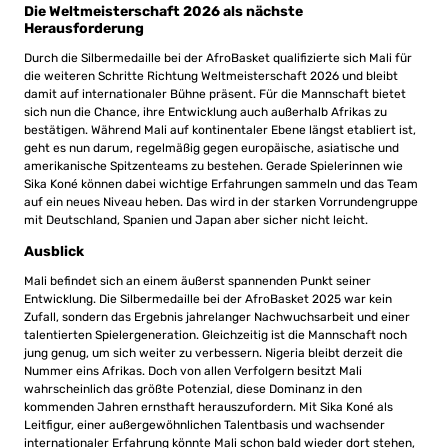
Die Weltmeisterschaft 2026 als nächste
Herausforderung
Durch die Silbermedaille bei der AfroBasket qualifizierte sich Mali für
die weiteren Schritte Richtung Weltmeisterschaft 2026 und bleibt
damit auf internationaler Bühne präsent. Für die Mannschaft bietet
sich nun die Chance, ihre Entwicklung auch außerhalb Afrikas zu
bestätigen. Während Mali auf kontinentaler Ebene längst etabliert ist,
geht es nun darum, regelmäßig gegen europäische, asiatische und
amerikanische Spitzenteams zu bestehen. Gerade Spielerinnen wie
Sika Koné können dabei wichtige Erfahrungen sammeln und das Team
auf ein neues Niveau heben. Das wird in der starken Vorrundengruppe
mit Deutschland, Spanien und Japan aber sicher nicht leicht.
Ausblick
Mali befindet sich an einem äußerst spannenden Punkt seiner
Entwicklung. Die Silbermedaille bei der AfroBasket 2025 war kein
Zufall, sondern das Ergebnis jahrelanger Nachwuchsarbeit und einer
talentierten Spielergeneration. Gleichzeitig ist die Mannschaft noch
jung genug, um sich weiter zu verbessern. Nigeria bleibt derzeit die
Nummer eins Afrikas. Doch von allen Verfolgern besitzt Mali
wahrscheinlich das größte Potenzial, diese Dominanz in den
kommenden Jahren ernsthaft herauszufordern. Mit Sika Koné als
Leitfigur, einer außergewöhnlichen Talentbasis und wachsender
internationaler Erfahrung könnte Mali schon bald wieder dort stehen,