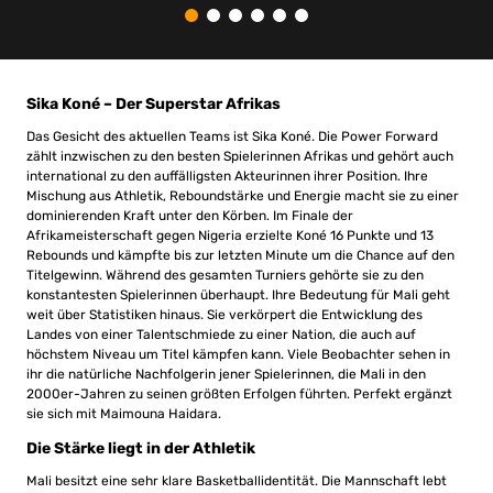
Sika Koné – Der Superstar Afrikas
Das Gesicht des aktuellen Teams ist Sika Koné. Die Power Forward
zählt inzwischen zu den besten Spielerinnen Afrikas und gehört auch
international zu den auffälligsten Akteurinnen ihrer Position. Ihre
Mischung aus Athletik, Reboundstärke und Energie macht sie zu einer
dominierenden Kraft unter den Körben. Im Finale der
Afrikameisterschaft gegen Nigeria erzielte Koné 16 Punkte und 13
Rebounds und kämpfte bis zur letzten Minute um die Chance auf den
Titelgewinn. Während des gesamten Turniers gehörte sie zu den
konstantesten Spielerinnen überhaupt. Ihre Bedeutung für Mali geht
weit über Statistiken hinaus. Sie verkörpert die Entwicklung des
Landes von einer Talentschmiede zu einer Nation, die auch auf
höchstem Niveau um Titel kämpfen kann. Viele Beobachter sehen in
ihr die natürliche Nachfolgerin jener Spielerinnen, die Mali in den
2000er-Jahren zu seinen größten Erfolgen führten. Perfekt ergänzt
sie sich mit Maimouna Haidara.
Die Stärke liegt in der Athletik
Mali besitzt eine sehr klare Basketballidentität. Die Mannschaft lebt