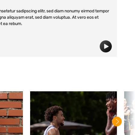
nsetetur sadipscing elitr, sed diam nonumy eirmod tempor
gna aliquyam erat, sed diam voluptua. At vero eos et
et ea rebum.