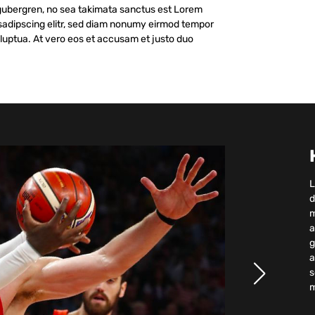
 gubergren, no sea takimata sanctus est Lorem
 sadipscing elitr, sed diam nonumy eirmod tempor
oluptua. At vero eos et accusam et justo duo
L
d
m
a
g
a
s
m