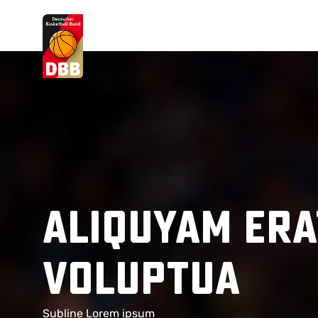
Suchvorschläge
Lorem Ipsum
Dolor Sit
Amet Valputo
aliquyam era
Voluptua
Subline Lorem ipsum