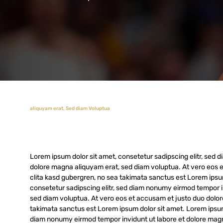
aliquyam erat, Sed diam Voluptua
Lorem ipsum dolor sit amet, consetetur sadipscing elitr, sed
dolore magna aliquyam erat, sed diam voluptua. At vero eos e
clita kasd gubergren, no sea takimata sanctus est Lorem ipsu
consetetur sadipscing elitr, sed diam nonumy eirmod tempor i
sed diam voluptua. At vero eos et accusam et justo duo dolor
takimata sanctus est Lorem ipsum dolor sit amet. Lorem ipsum 
diam nonumy eirmod tempor invidunt ut labore et dolore magn