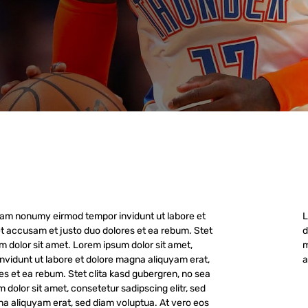
 diam nonumy eirmod tempor invidunt ut labore et
L
t accusam et justo duo dolores et ea rebum. Stet
d
m dolor sit amet. Lorem ipsum dolor sit amet,
m
nvidunt ut labore et dolore magna aliquyam erat,
a
es et ea rebum. Stet clita kasd gubergren, no sea
dolor sit amet, consetetur sadipscing elitr, sed
a aliquyam erat, sed diam voluptua. At vero eos