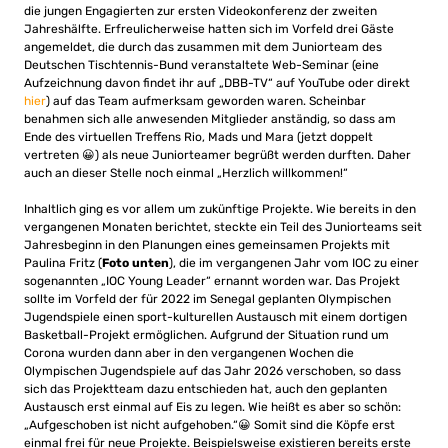
die jungen Engagierten zur ersten Videokonferenz der zweiten
Jahreshälfte. Erfreulicherweise hatten sich im Vorfeld drei Gäste
angemeldet, die durch das zusammen mit dem Juniorteam des
Deutschen Tischtennis-Bund veranstaltete Web-Seminar (eine
Aufzeichnung davon findet ihr auf „DBB-TV“ auf YouTube oder direkt
hier
) auf das Team aufmerksam geworden waren. Scheinbar
benahmen sich alle anwesenden Mitglieder anständig, so dass am
Ende des virtuellen Treffens Rio, Mads und Mara (jetzt doppelt
vertreten 😀) als neue Juniorteamer begrüßt werden durften. Daher
auch an dieser Stelle noch einmal „Herzlich willkommen!“
Inhaltlich ging es vor allem um zukünftige Projekte. Wie bereits in den
vergangenen Monaten berichtet, steckte ein Teil des Juniorteams seit
Jahresbeginn in den Planungen eines gemeinsamen Projekts mit
Paulina Fritz (
Foto unten
), die im vergangenen Jahr vom IOC zu einer
sogenannten „IOC Young Leader“ ernannt worden war. Das Projekt
sollte im Vorfeld der für 2022 im Senegal geplanten Olympischen
Jugendspiele einen sport-kulturellen Austausch mit einem dortigen
Basketball-Projekt ermöglichen. Aufgrund der Situation rund um
Corona wurden dann aber in den vergangenen Wochen die
Olympischen Jugendspiele auf das Jahr 2026 verschoben, so dass
sich das Projektteam dazu entschieden hat, auch den geplanten
Austausch erst einmal auf Eis zu legen. Wie heißt es aber so schön:
„Aufgeschoben ist nicht aufgehoben.“😀 Somit sind die Köpfe erst
einmal frei für neue Projekte. Beispielsweise existieren bereits erste