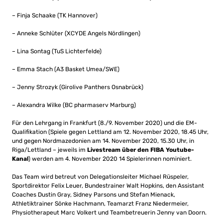
– Finja Schaake (TK Hannover)
– Anneke Schlüter (XCYDE Angels Nördlingen)
– Lina Sontag (TuS Lichterfelde)
– Emma Stach (A3 Basket Umea/SWE)
– Jenny Strozyk (Girolive Panthers Osnabrück)
– Alexandra Wilke (BC pharmaserv Marburg)
Für den Lehrgang in Frankfurt (8./9. November 2020) und die EM-
Qualifikation (Spiele gegen Lettland am 12. November 2020, 18.45 Uhr,
und gegen Nordmazedonien am 14. November 2020, 15.30 Uhr, in
Riga/Lettland – jeweils im
Livestream über den FIBA Youtube-
Kanal
) werden am 4. November 2020 14 Spielerinnen nominiert.
Das Team wird betreut von Delegationsleiter Michael Rüspeler,
Sportdirektor Felix Leuer, Bundestrainer Walt Hopkins, den Assistant
Coaches Dustin Gray, Sidney Parsons und Stefan Mienack,
Athletiktrainer Sönke Hachmann, Teamarzt Franz Niedermeier,
Physiotherapeut Marc Volkert und Teambetreuerin Jenny van Doorn.