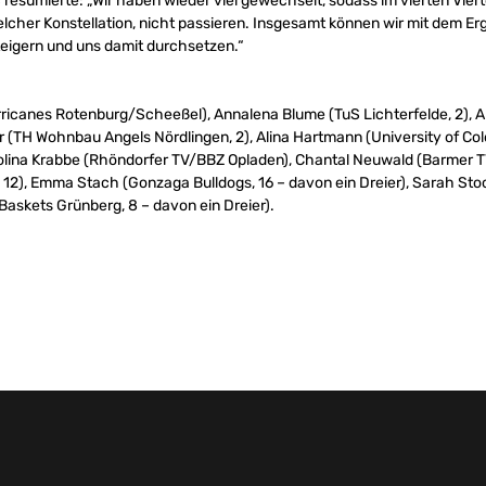
 resümierte: „Wir haben wieder viel gewechselt, sodass im vierten Viert
welcher Konstellation, nicht passieren. Insgesamt können wir mit dem Erg
steigern und uns damit durchsetzen.“
icanes Rotenburg/Scheeßel), Annalena Blume (TuS Lichterfelde, 2), 
r (TH Wohnbau Angels Nördlingen, 2), Alina Hartmann (University of Col
arolina Krabbe (Rhöndorfer TV/BBZ Opladen), Chantal Neuwald (Barmer T
12), Emma Stach (Gonzaga Bulldogs, 16 – davon ein Dreier), Sarah Stock 
 Baskets Grünberg, 8 – davon ein Dreier).