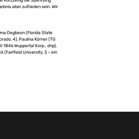
el kurzzeitig die Spannung
ebnis aber zufrieden sein. Wir
Ama Degbeon (Florida State
orado, 4), Paulina Körner (TG
V 1846 Wuppertal Korp., dnp),
(Fairfield University, 3 – ein