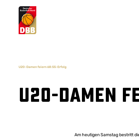
Suchvorschläge
Lorem Ipsum
Dolor Sit
Amet Valputo
U20-Damen feiern 68:55-Erfolg
U20-Damen fe
Am heutigen Samstag bestritt d