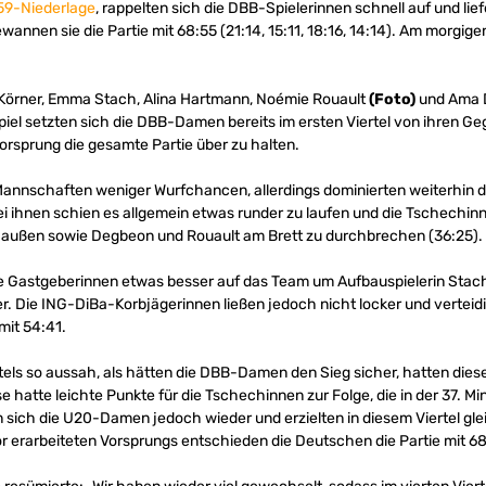
59-Niederlage
, rappelten sich die DBB-Spielerinnen schnell auf und lie
wannen sie die Partie mit 68:55 (21:14, 15:11, 18:16, 14:14). Am morgig
 Körner, Emma Stach, Alina Hartmann, Noémie Rouault
(Foto)
und Ama D
spiel setzten sich die DBB-Damen bereits im ersten Viertel von ihren Ge
orsprung die gesamte Partie über zu halten.
 Mannschaften weniger Wurfchancen, allerdings dominierten weiterhin 
i ihnen schien es allgemein etwas runder zu laufen und die Tschechin
außen sowie Degbeon und Rouault am Brett zu durchbrechen (36:25).
ie Gastgeberinnen etwas besser auf das Team um Aufbauspielerin Stach
ler. Die ING-DiBa-Korbjägerinnen ließen jedoch nicht locker und verteid
mit 54:41.
tels so aussah, als hätten die DBB-Damen den Sieg sicher, hatten dies
e hatte leichte Punkte für die Tschechinnen zur Folge, die in der 37. M
sich die U20-Damen jedoch wieder und erzielten in diesem Viertel glei
 erarbeiteten Vorsprungs entschieden die Deutschen die Partie mit 68: