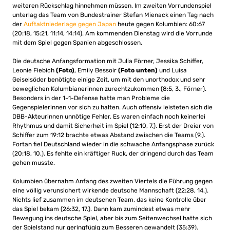
weiteren Rückschlag hinnehmen müssen. Im zweiten Vorrundenspiel
unterlag das Team von Bundestrainer Stefan Mienack einen Tag nach
der
Auftaktniederlage gegen Japan
heute gegen Kolumbien: 60:67
(20:18, 15:21, 11:14, 14:14). Am kommenden Dienstag wird die Vorrunde
mit dem Spiel gegen Spanien abgeschlossen.
Die deutsche Anfangsformation mit Julia Förner, Jessika Schiffer,
Leonie Fiebich
(Foto)
, Emily Bessoir
(Foto unten)
und Luisa
Geiselsöder benötigte einige Zeit, um mit den unorthodox und sehr
beweglichen Kolumbianerinnen zurechtzukommen (8:5, 3., Förner).
Besonders in der 1-1-Defense hatte man Probleme die
Gegenspielerinnen vor sich zu halten. Auch offensiv leisteten sich die
DBB-Akteurinnen unnötige Fehler. Es waren einfach noch keinerlei
Rhythmus und damit Sicherheit im Spiel (12:10, 7.). Erst der Dreier von
Schiffer zum 19:12 brachte etwas Abstand zwischen die Teams (9.).
Fortan fiel Deutschland wieder in die schwache Anfangsphase zurück
(20:18, 10.). Es fehlte ein kräftiger Ruck, der dringend durch das Team
gehen musste.
Kolumbien übernahm Anfang des zweiten Viertels die Führung gegen
eine völlig verunsichert wirkende deutsche Mannschaft (22:28, 14.).
Nichts lief zusammen im deutschen Team, das keine Kontrolle über
das Spiel bekam (26:32, 17.). Dann kam zumindest etwas mehr
Bewegung ins deutsche Spiel, aber bis zum Seitenwechsel hatte sich
der Spielstand nur geringfügig zum Besseren gewandelt (35:39).