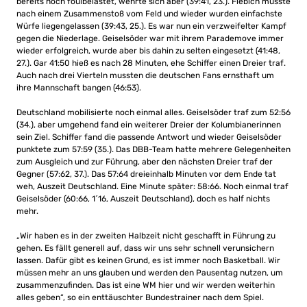
bereits hoch foulbelastet, wehrte sich aber (39:41, 23.). Fiebich musste
nach einem Zusammenstoß vom Feld und wieder wurden einfachste
Würfe liegengelassen (39:43, 25.). Es war nun ein verzweifelter Kampf
gegen die Niederlage. Geiselsöder war mit ihrem Parademove immer
wieder erfolgreich, wurde aber bis dahin zu selten eingesetzt (41:48,
27.). Gar 41:50 hieß es nach 28 Minuten, ehe Schiffer einen Dreier traf.
Auch nach drei Vierteln mussten die deutschen Fans ernsthaft um
ihre Mannschaft bangen (46:53).
Deutschland mobilisierte noch einmal alles. Geiselsöder traf zum 52:56
(34.), aber umgehend fand ein weiterer Dreier der Kolumbianerinnen
sein Ziel. Schiffer fand die passende Antwort und wieder Geiselsöder
punktete zum 57:59 (35.). Das DBB-Team hatte mehrere Gelegenheiten
zum Ausgleich und zur Führung, aber den nächsten Dreier traf der
Gegner (57:62, 37.). Das 57:64 dreieinhalb Minuten vor dem Ende tat
weh, Auszeit Deutschland. Eine Minute später: 58:66. Noch einmal traf
Geiselsöder (60:66, 1´16, Auszeit Deutschland), doch es half nichts
mehr.
„Wir haben es in der zweiten Halbzeit nicht geschafft in Führung zu
gehen. Es fällt generell auf, dass wir uns sehr schnell verunsichern
lassen. Dafür gibt es keinen Grund, es ist immer noch Basketball. Wir
müssen mehr an uns glauben und werden den Pausentag nutzen, um
zusammenzufinden. Das ist eine WM hier und wir werden weiterhin
alles geben“, so ein enttäuschter Bundestrainer nach dem Spiel.