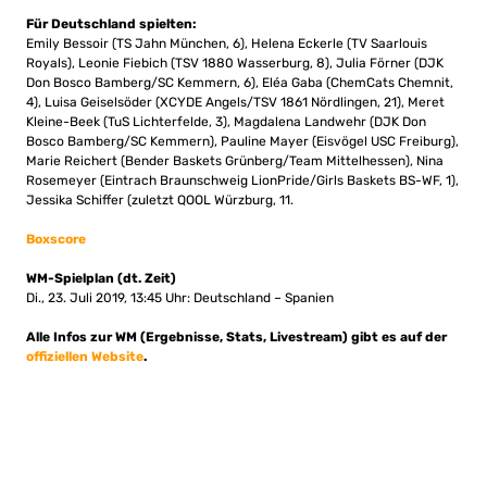
Für Deutschland spielten:
Emily Bessoir (TS Jahn München, 6), Helena Eckerle (TV Saarlouis
Royals), Leonie Fiebich (TSV 1880 Wasserburg, 8), Julia Förner (DJK
Don Bosco Bamberg/SC Kemmern, 6), Eléa Gaba (ChemCats Chemnit,
4), Luisa Geiselsöder (XCYDE Angels/TSV 1861 Nördlingen, 21), Meret
Kleine-Beek (TuS Lichterfelde, 3), Magdalena Landwehr (DJK Don
Bosco Bamberg/SC Kemmern), Pauline Mayer (Eisvögel USC Freiburg),
Marie Reichert (Bender Baskets Grünberg/Team Mittelhessen), Nina
Rosemeyer (Eintrach Braunschweig LionPride/Girls Baskets BS-WF, 1),
Jessika Schiffer (zuletzt QOOL Würzburg, 11.
Boxscore
WM-Spielplan (dt. Zeit)
Di., 23. Juli 2019, 13:45 Uhr: Deutschland – Spanien
Alle Infos zur WM (Ergebnisse, Stats, Livestream) gibt es auf der
offiziellen Website
.