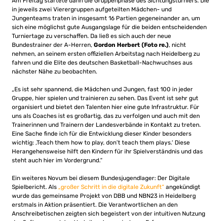
Am Freitag startete dann die Gruppenphase des Sichtungsturniers. Die
in jeweils zwei Vierergruppen aufgeteilten Mädchen- und
Jungenteams traten in insgesamt 16 Partien gegeneinander an, um
sich eine möglichst gute Ausgangslage für die beiden entscheidenden
Turniertage zu verschaffen. Da ließ es sich auch der neue
Bundestrainer der A-Herren,
Gordon Herbert (Foto re.)
, nicht
nehmen, an seinem ersten offiziellen Arbeitstag nach Heidelberg zu
fahren und die Elite des deutschen Basketball-Nachwuchses aus
nächster Nähe zu beobachten.
„Es ist sehr spannend, die Mädchen und Jungen, fast 100 in jeder
Gruppe, hier spielen und trainieren zu sehen. Das Event ist sehr gut
organisiert und bietet den Talenten hier eine gute Infrastruktur. Für
uns als Coaches ist es großartig, das zu verfolgen und auch mit den
Trainerinnen und Trainern der Landesverbände in Kontakt zu treten.
Eine Sache finde ich für die Entwicklung dieser Kinder besonders
wichtig: ‚Teach them how to play, don’t teach them plays.‘ Diese
Herangehensweise hilft den Kindern für ihr Spielverständnis und das
steht auch hier im Vordergrund.“
Ein weiteres Novum bei diesem Bundesjugendlager: Der Digitale
Spielbericht. Als
„großer Schritt in die digitale Zukunft“
angekündigt
wurde das gemeinsame Projekt von DBB und NBN23 in Heidelberg
erstmals in Aktion präsentiert. Die Verantwortlichen an den
Anschreibetischen zeigten sich begeistert von der intuitiven Nutzung