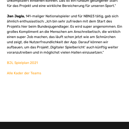
unkompliziert einsehen können. Das ist ein rundum gelungener Start
für das Projekt und eine wirkliche Bereicherung für unseren Sport.“
Jan Jagla,
141-maliger Nationalspieler und für NBN23 tätig, gab sich
ähnlich enthusiastisch: „Ich bin sehr zufrieden mit dem Start des
Projekts hier beim Bundesjugendlager. Es wird super angenommen. Ein
großes Kompliment an die Menschen am Anschreibetisch, die wirklich
einen super Job machen, das läuft schon jetzt wie am Schnürchen
und zeigt, die Nutzerfreundlichkeit der App. Darauf können wir
aufbauen, um das Projekt ‚Digitaler Spielbericht‘ auch künftig weiter
voranzutreiben und in möglichst vielen Hallen einzusetzen.“
BJL Spielplan 2021
Alle Kader der Teams