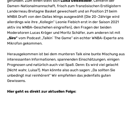
gefunden. Zum einen stellt sich
Luisa Geiselsöder
, Centerin der
Damen-Nationalmannschaft, frisch zum französischen Erstligistern
Landerneau Bretagne Basket gewechselt und an Position 21 beim
WNBA Draft von den Dallas Wings ausgewählt (Die 20-Jährige wird
allerdings wie ihre „Kollegin“ Leonie Fiebich erst in der Saison 2021
aktiv ins WNBA-Geschehen eingreifen), den Fragen der beiden
Moderatoren Lucas Kröger und Moritz Schäfer, zum anderen ist mit
„Siro“
vom Podcast „Talkin´ The Game“ ein echter WNBA-Experte ans
Mikrofon gekommen.
Herausgekommen ist bei dem munteren Talk eine bunte Mischung aus
interessanten Informationen, spannenden Einschätzungen, einigen
Prognosen und natürlich auch viel Spaß. Denn: Es wird viel gelacht
(Nicht wahr, Luisa?). Man könnte also auch sagen: „Da sollten Sie
unbedingt mal reinhören!“ Wir empfehlen das jedenfalls guten
Gewissens.
Hier geht es direkt zur aktuellen Folge: