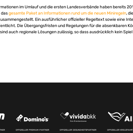
ormationen im Umlauf und die ersten Landesverbände haben bereits 2018
t das
gesamte Paket an Informationen rund um die neuen Miniregeln
, d
sammengestellt. Ein ausführlicher offizieller Regeltext sowie eine Int
ntlicht. Die Übergangsfristen und Regelungen für die absenkbaren Kö
ind auch regionale Lösungen zulässig, so dass ausdrücklich kein Spiel a
RTNER
OFFIZIELLER PREMIUM-PARTNER
OFFIZIELLER GESUNDHEITSPARTNER
OFFIZIELLER KREUZFAH