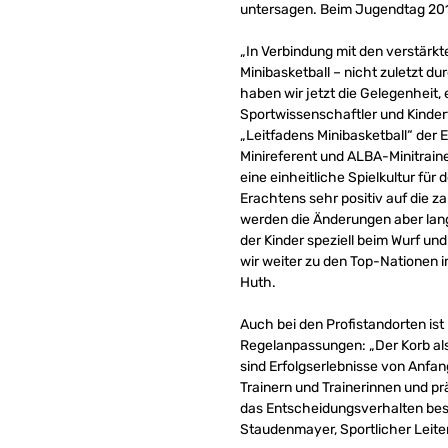
untersagen. Beim Jugendtag 2018
„In Verbindung mit den verstär
Minibasketball – nicht zuletzt du
haben wir jetzt die Gelegenheit, 
Sportwissenschaftler und Kind
„Leitfadens Minibasketball“ der
Minireferent und ALBA-Minitrain
eine einheitliche Spielkultur für
Erachtens sehr positiv auf die z
werden die Änderungen aber langf
der Kinder speziell beim Wurf un
wir weiter zu den Top-Nationen i
Huth.
Auch bei den Profistandorten ist
Regelanpassungen: „Der Korb als
sind Erfolgserlebnisse von Anfa
Trainern und Trainerinnen und pr
das Entscheidungsverhalten besse
Staudenmayer, Sportlicher Leit