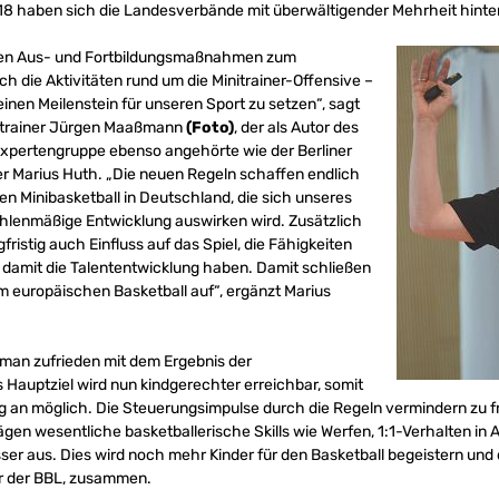
 haben sich die Landesverbände mit überwältigender Mehrheit hinter d
kten Aus- und Fortbildungsmaßnahmen zum
rch die Aktivitäten rund um die Minitrainer-Offensive –
einen Meilenstein für unseren Sport zu setzen“, sagt
ertrainer Jürgen Maaßmann
(Foto)
, der als Autor des
 Expertengruppe ebenso angehörte wie der Berliner
er Marius Huth. „Die neuen Regeln schaffen endlich
 den Minibasketball in Deutschland, die sich unseres
ahlenmäßige Entwicklung auswirken wird. Zusätzlich
ristig auch Einfluss auf das Spiel, die Fähigkeiten
d damit die Talententwicklung haben. Damit schließen
m europäischen Basketball auf“, ergänzt Marius
 man zufrieden mit dem Ergebnis der
 Hauptziel wird nun kindgerechter erreichbar, somit
ng an möglich. Die Steuerungsimpulse durch die Regeln vermindern zu f
ägen wesentliche basketballerische Skills wie Werfen, 1:1-Verhalten in 
r aus. Dies wird noch mehr Kinder für den Basketball begeistern und d
er der BBL, zusammen.