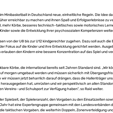
 Minibasketball in Deutschland neue, einheitliche Regeln. Die Idee dahi
rüher erreichbar zu machen und ihnen Spaß und Erfolgserlebnisse zu ver
l, mehr Körbe, besseres technisch-taktisches sowie motorisches Lern
inder sowie die Entwicklung ihrer psychosozialen Kompetenzen weiter
klassen von der U8 bis zur U12 kindgerechter zugehen. Dazu soll auch di
 der Fokus auf die Kinder und ihre Entwicklung gerichtet werden. Ausg
 erlauben den Kindern eine bessere Konzentration auf das Spiel und ve
bare Körbe, die international bereits seit Jahren Standard sind. „Wir k
e auf morgen umgebaut werden und müssen sicherlich mit Übergangsfris
 wir müssen jetzt beharrlich darauf drängen, dass die Hallenträger un
5 herausgegeben hat, umrüsten und wir perspektivisch an allen Standort
en Vereins- und Schulsport zur Verfügung haben“, so Raid weiter.
er Spielzeit, der Spieleranzahl, den Vorgaben zu den Einsatzzeiten so
Jahr hat eine Expertengruppe gemeinsam mit den Landesverbänden di
 die taktischen Vorgaben, die weiterhin Doppeln, Zonenverteidigung un