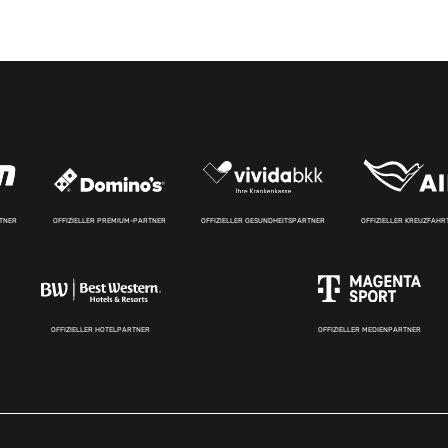
RTNER
OFFIZIELLER PREMIUM-PARTNER
OFFIZIELLER GESUNDHEITSPARTNER
OFFIZIELLER KREUZFAH
OFFIZIELLER HOTELPARTNER
OFFIZIELLER MEDIENPARTNER