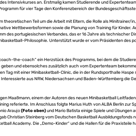
e des Intensivkurses an. Erstmalig kamen Studierende und Expertente
Programm für vier Tage den Konferenzbereich der Bundesgeschäftsstel
m theoretischen Teil um die Arbeit mit Eltern, die Rolle als Minitrainer/i
rnative Wettbewerbsformen sowie die Planung von Training für Kinder. 
m des portugiesischen Verbandes, das er 16 Jahre als technischer Dire
inibasketball-Philosophie. Unterstützt wurde er vom Präsidenten des p
it „coach-the-coach“ ein Herzstück des Programms, bei dem die Studie
Minis geben und ebensolches zusätzlich auch vom Expertenteam bekomm
n Tag mit einer Minibasketball-Clinic, die in der Rundsporthalle Haspe
 Interessierte aus NRW, Niedersachsen und Baden-Württemberg die Gele
ürgen Maaßmann, einem der Autoren des neuen Minibasketball Leitfaden
aining referierte. Im Anschluss folgte Marius Huth von ALBA Berlin zur
nio Araujo
(Foto oben)
und Mario Batista einige Spiele und Übungen au
ab Christian Steinberg vom Deutschen Basketball Ausbildungsfonds no
tball Academy. Die „Demo-Kinder“ und die Hallen für die Praxisteile h