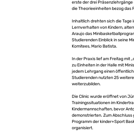
erste der drei Präsenzlehrgäng
die Theorieeinheiten bezog das 
Inhaltlich drehten sich die Tage i
Lernverhalten von Kindern, alte
Araujo das Minibasketballprogram
Studierenden Einblick in seine M
Komitees, Mario Batista.
In der Praxis lief am Freitag m
zu Einheiten in der Halle mit 
jedem Lehrgang einen öffentliche
Studierenden nutzten 25 weitere
weiterzubilden.
Die Clinic wurde eröffnet von J
Trainingssituationen im Kindertr
Kindermannschaften, bevor Anto
demonstrierten. Zum Abschluss g
Programm der kinder+Sport Baske
organisiert.