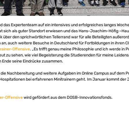
d das Expertenteam auf ein intensives und erfolgreiches langes Woc
at sich als guter Standort erwiesen und das Hans-Joachim-Höfig –Haus
ck über den sprichwörtlichen Tellerrand war für alle Beteiligten außero
 an, auch weitere Besuche in Deutschland für Fortbildungen in ihren
trainer-Offensive
. „Es trifft genau meine Philosophie und ich werde in
eut zu sehen, wie viel Begeisterung die Studierenden für meine Leidens
am Ende seine Eindrücke zusammen.
n die Nachbereitung und weitere Aufgaben im Online Campus auf dem P
 Hospitationen bei erfahrenen Minitrainern geht. Im Januar kommt de
ner-Offensive
wird gefördert aus dem DOSB-Innovationsfonds.