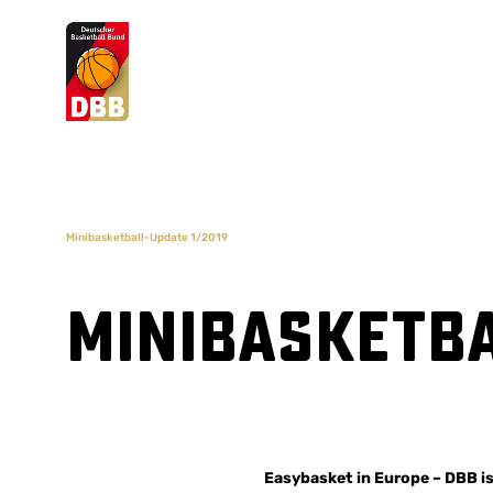
Suchvorschläge
Lorem Ipsum
Dolor Sit
Amet Valputo
Minibasketball-Update 1/2019
Minibasketba
Easybasket in Europe – DBB i