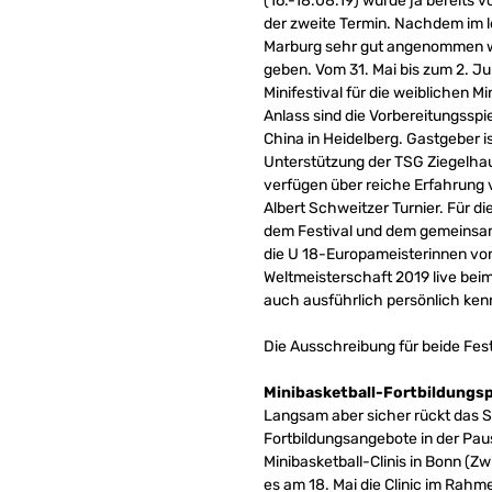
(16.-18.08.19) wurde ja bereits v
der zweite Termin. Nachdem im l
Marburg sehr gut angenommen wur
geben. Vom 31. Mai bis zum 2. J
Minifestival für die weiblichen M
Anlass sind die Vorbereitungssp
China in Heidelberg. Gastgeber 
Unterstützung der TSG Ziegelha
verfügen über reiche Erfahrung 
Albert Schweitzer Turnier. Für 
dem Festival und dem gemeinsame
die U 18-Europameisterinnen von 
Weltmeisterschaft 2019 live bei
auch ausführlich persönlich ken
Die Ausschreibung für beide Fest
Minibasketball-Fortbildungs
Langsam aber sicher rückt das S
Fortbildungsangebote in der Paus
Minibasketball-Clinis in Bonn (Z
es am 18. Mai die Clinic im Rahm