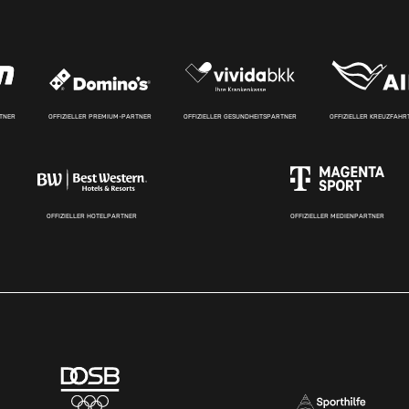
RTNER
OFFIZIELLER PREMIUM-PARTNER
OFFIZIELLER GESUNDHEITSPARTNER
OFFIZIELLER KREUZFAH
OFFIZIELLER HOTELPARTNER
OFFIZIELLER MEDIENPARTNER