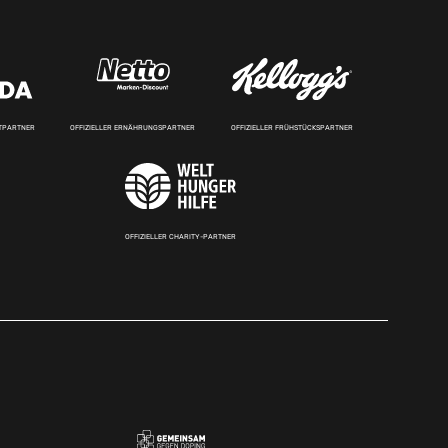
RTPARTNER
OFFIZIELLER ERNÄHRUNGSPARTNER
OFFIZIELLER FRÜHSTÜCKSPARTNER
OFFIZIELLER CHARITY-PARTNER