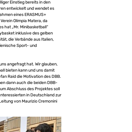
iger Einstieg bereits in den
hren entwickelt und wendet es
im Rahmen eines ERASMUS+
Verein Olimpia Matera, da
s hat „Mr. Minibasketball“
sybasket inklusive des gelben
tät, die Verbände aus Italien,
ienische Sport- und
 uns angefragt hat. Wir glauben,
all bieten kann und uns damit
fan Raid die Motivation des DBB.
men dann auch die beiden DBB-
 Zum Abschluss des Projektes soll
nteressierten in Deutschland zur
 Leitung von Maurizio Cremonini