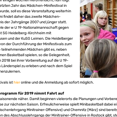
or einigen Wochen veröffentlicht, nun folgt
etzten Jahr das Mädchen-Minifestival in
de, soll es diese Veranstaltung weiterhin
uni findet daher das zweite Mädchen-
inis der Jahrgänge 2007 und jünger statt.
iele der w U 19-Nationalmannschaft gegen
ist SG Heidelberg-Kirchheim mit
usen und der KuSG Leimen. Die Heidelberger
von der Durchführung der Minifestivals zum
die teilnehmenden Mädchen gibt es, neben
n Basketball spielen, so die Gelegenheit,
2018 bei ihrer Vorbereitung auf die U 19-
m Länderspiel zu erleben und nach dem Spiel
nenzulernen.
ivals ist
hier
online und die Anmeldung ab sofort möglich.
programm für 2019 nimmt Fahrt auf
aisonende näher. Damit beginnen vielerorts die Planungen und Vorbere
e zur nächsten Saison. Erfreulicherweise spielt Minibasketball dabei 
wischenlehrgang Minitrainer-Offensive) und Chemnitz (März) sind berei
en des Abschlusslehrgangs der Minitrainer-Offensive in Rostock gibt, st