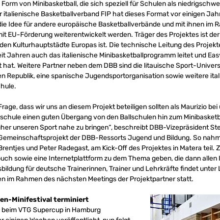
Form von Minibasketball, die sich speziell für Schulen als niedrigschwell
r italienische Basketballverband FIP hat dieses Format vor einigen Ja
l die Idee für andere europäische Basketballverbände und mit ihnen 
t EU-Förderung weiterentwickelt werden. Träger des Projektes ist der 
den Kulturhauptstädte Europas ist. Die technische Leitung des Projekte
seit Jahren auch das italienische Minibasketballprogramm leitet und Ea
t hat. Weitere Partner neben dem DBB sind die litauische Sport-Universi
Republik, eine spanische Jugendsportorganisation sowie weitere ital
chule.
Frage, dass wir uns an diesem Projekt beteiligen sollten als Maurizio bei
ndschule einen guten Übergang von den Ballschulen hin zum Minibasketb
üher unseren Sport nahe zu bringen“, beschreibt DBB-Vizepräsident Ste
Gemeinschaftsprojekt der DBB-Ressorts Jugend und Bildung. So nah
 Brentjes und Peter Radegast, am Kick-Off des Projektes in Matera teil.
ch sowie eine Internetplattform zu dem Thema geben, die dann allen I
bildung für deutsche Trainerinnen, Trainer und Lehrkräfte findet unter
n im Rahmen des nächsten Meetings der Projektpartner statt.
en-Minifestival terminiert
val beim VTG Supercup in Hamburg