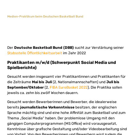
Medien-Praktikum beim Deutschen Basketball Bund
Der
Deutsche Basketball Bund (DBB)
sucht zur Verstärkung seiner
Stabsstelle Öffentlichkeitsarbeit
im Jahr 2022
Praktikanten m/w/d (Schwerpunkt Social Media und
Spielberichte)
Gesucht werden insgesamt vier Praktikantinnen und Praktikanten für
die Zeiträume
Mai bis Juli
(2, Nationalmannschaften) und
Juli bis
September/Oktober
(2,
FIBA EuroBasket 2022
). Die Praktika sollen
jeweils ca. zehn bis zwölf Wochen dauern.
Gesucht werden Bewerberinnen und Bewerber, die idealerweise
bereits
journalistische
Vorkenntnisse
besitzen, der englischen
Sprache mächtig sind und eine hohe Affinität zum Basketball und zum
Thema „Social Media“ haben. Der problemlose Umgang mit den
gängigen Computerprogrammen (MS Office) wird vorausgesetzt,
Kenntnisse über grafische Gestaltung und/oder Videobearbeitung sind
von Vorteil. Von den Bewerberinnen und Bewerbern wird zudem die