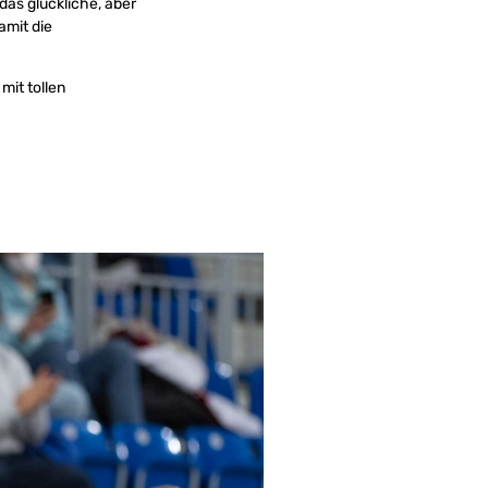
as glückliche, aber
amit die
mit tollen