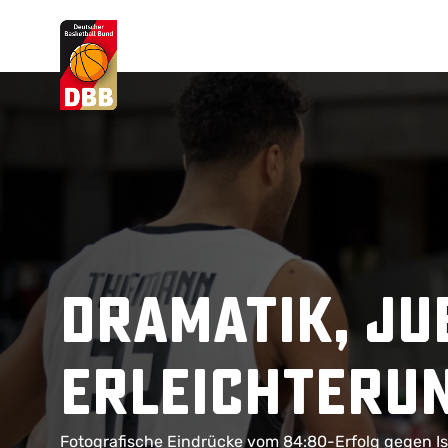
Suchvorschläge
Lorem Ipsum
Dolor Sit
Amet Valputo
Dramatik, Ju
Erleichteru
Fotografische Eindrücke vom 84:80-Erfolg gegen Is