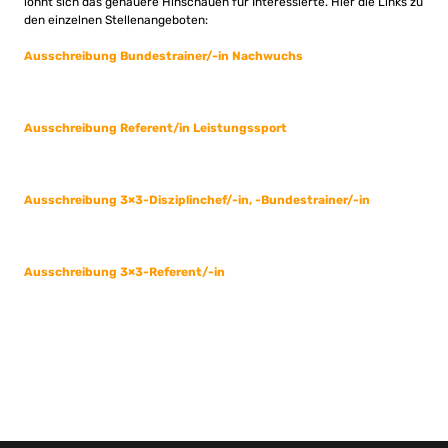
lohnt sich das genauere Hinschauen für Interessierte. Hier die Links zu
den einzelnen Stellenangeboten:
Ausschreibung Bundestrainer/-in Nachwuchs
Ausschreibung Referent/in Leistungssport
Ausschreibung 3×3-Disziplinchef/-in, -Bundestrainer/-in
Ausschreibung 3×3-Referent/-in