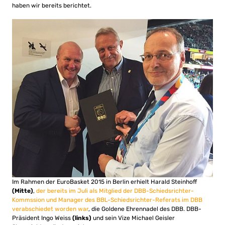
haben wir bereits berichtet.
Im Rahmen der EuroBasket 2015 in Berlin erhielt Harald Steinhoff
(Mitte)
,
der bereits im Juli als Mitglied der DBB-Schiedsrichter-
Kommssion und Manager des BBL-Schiedsrichter-Referats im DBB
verabschiedet worden war
, die Goldene Ehrennadel des DBB. DBB-
Präsident Ingo Weiss
(links)
und sein Vize Michael Geisler