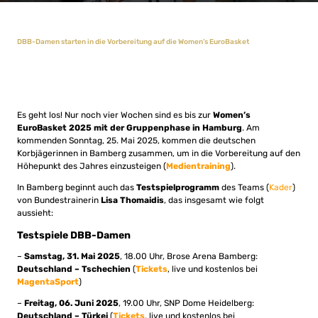
DBB-Damen starten in die Vorbereitung auf die Women’s EuroBasket
Es geht los! Nur noch vier Wochen sind es bis zur
Women’s
EuroBasket 2025 mit der Gruppenphase in Hamburg
. Am
kommenden Sonntag, 25. Mai 2025, kommen die deutschen
Korbjägerinnen in Bamberg zusammen, um in die Vorbereitung auf den
Höhepunkt des Jahres einzusteigen (
Medientraining
).
In Bamberg beginnt auch das
Testspielprogramm
des Teams (
Kader
)
von Bundestrainerin
Lisa Thomaidis
, das insgesamt wie folgt
aussieht:
Testspiele DBB-Damen
–
Samstag, 31. Mai 2025
, 18.00 Uhr, Brose Arena Bamberg:
Deutschland – Tschechien
(
Tickets
, live und kostenlos bei
MagentaSport
)
–
Freitag, 06. Juni 2025
, 19.00 Uhr, SNP Dome Heidelberg:
Deutschland – Türkei
(
Tickets
, live und kostenlos bei