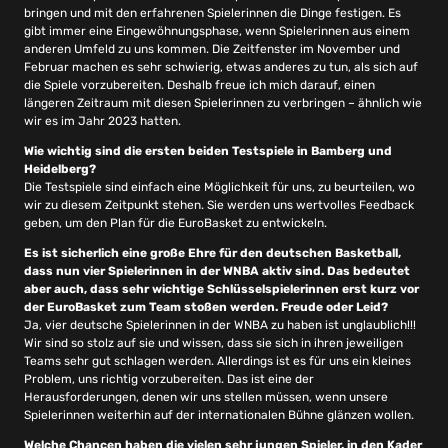
bringen und mit den erfahrenen Spielerinnen die Dinge festigen. Es
gibt immer eine Eingewöhnungsphase, wenn Spielerinnen aus einem
anderen Umfeld zu uns kommen. Die Zeitfenster im November und
Februar machen es sehr schwierig, etwas anderes zu tun, als sich auf
die Spiele vorzubereiten. Deshalb freue ich mich darauf, einen
längeren Zeitraum mit diesen Spielerinnen zu verbringen – ähnlich wie
wir es im Jahr 2023 hatten.
Wie wichtig sind die ersten beiden Testspiele in Bamberg und
Heidelberg?
Die Testspiele sind einfach eine Möglichkeit für uns, zu beurteilen, wo
wir zu diesem Zeitpunkt stehen. Sie werden uns wertvolles Feedback
geben, um den Plan für die EuroBasket zu entwickeln.
Es ist sicherlich eine große Ehre für den deutschen Basketball,
dass nun vier Spielerinnen in der WNBA aktiv sind. Das bedeutet
aber auch, dass sehr wichtige Schlüsselspielerinnen erst kurz vor
der EuroBasket zum Team stoßen werden. Freude oder Leid?
Ja, vier deutsche Spielerinnen in der WNBA zu haben ist unglaublich!!!
Wir sind so stolz auf sie und wissen, dass sie sich in ihren jeweiligen
Teams sehr gut schlagen werden. Allerdings ist es für uns ein kleines
Problem, uns richtig vorzubereiten. Das ist eine der
Herausforderungen, denen wir uns stellen müssen, wenn unsere
Spielerinnen weiterhin auf der internationalen Bühne glänzen wollen.
Welche Chancen haben die vielen sehr jungen Spieler, in den Kader