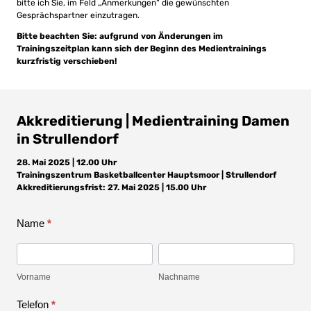
bitte ich Sie, im Feld „Anmerkungen“ die gewünschten
Gesprächspartner einzutragen.
Bitte beachten Sie: aufgrund von Änderungen im
Trainingszeitplan kann sich der Beginn des Medientrainings
kurzfristig verschieben!
Akkreditierung | Medientraining Damen
in Strullendorf
28. Mai 2025 | 12.00 Uhr
Trainingszentrum Basketballcenter Hauptsmoor | Strullendorf
Akkreditierungsfrist: 27. Mai 2025 | 15.00 Uhr
Name
*
Akkreditierung
Vorname
Nachname
|
Vorname
Nachname
Medientraining
Telefon
*