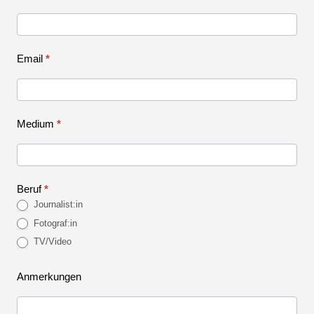
Damen
Strullendorf
Email
*
Medium
*
Beruf
*
Journalist:in
Fotograf:in
TV/Video
Anmerkungen