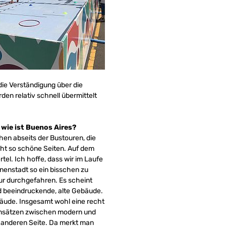
die Verständigung über die
n relativ schnell übermittelt
wie ist Buenos Aires?
hen abseits der Bustouren, die
cht so schöne Seiten. Auf dem
el. Ich hoffe, dass wir im Laufe
nenstadt so ein bisschen zu
nur durchgefahren. Es scheint
nd beeindruckende, alte Gebäude.
ude. Insgesamt wohl eine recht
ensätzen zwischen modern und
 anderen Seite. Da merkt man