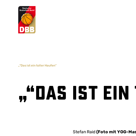
Suchvorschläge
Lorem Ipsum
Dolor Sit
Amet Valputo
„“Das ist ein toller Haufen“
„“Das ist ei
Stefan Raid
(Foto mit YOG-Ma