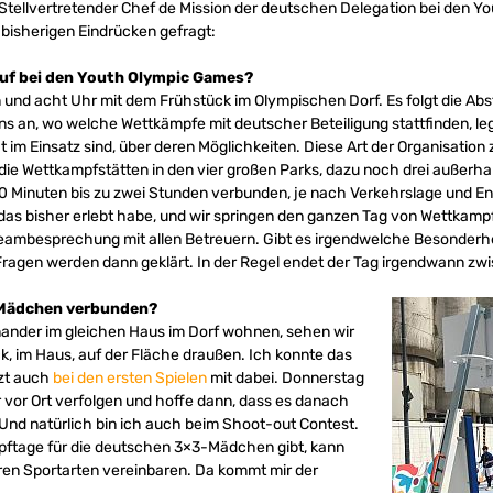
 Stellvertretender Chef de Mission der deutschen Delegation bei den 
 bisherigen Eindrücken gefragt:
uf bei den Youth Olympic Games?
 und acht Uhr mit dem Frühstück im Olympischen Dorf. Es folgt die Ab
uns an, wo welche Wettkämpfe mit deutscher Beteiligung stattfinden, l
ht im Einsatz sind, über deren Möglichkeiten. Diese Art der Organisation 
die Wettkampfstätten in den vier großen Parks, dazu noch drei außerha
 30 Minuten bis zu zwei Stunden verbunden, je nach Verkehrslage und 
h das bisher erlebt habe, und wir springen den ganzen Tag von Wettkamp
eambesprechung mit allen Betreuern. Gibt es irgendwelche Besonderhe
ragen werden dann geklärt. In der Regel endet der Tag irgendwann zw
3-Mädchen verbunden?
inander im gleichen Haus im Dorf wohnen, sehen wir
k, im Haus, auf der Fläche draußen. Ich konnte das
tzt auch
bei den ersten Spielen
mit dabei. Donnerstag
 vor Ort verfolgen und hoffe dann, dass es danach
 Und natürlich bin ich auch beim Shoot-out Contest.
pftage für die deutschen 3×3-Mädchen gibt, kann
ren Sportarten vereinbaren. Da kommt mir der