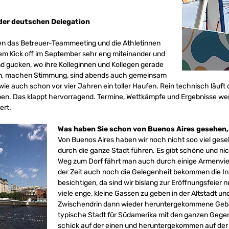
 der deutschen Delegation
aben das Betreuer-Teammeeting und die Athletinnen
dem Kick off im September sehr eng miteinander und
nd gucken, wo ihre Kolleginnen und Kollegen gerade
an, machen Stimmung, sind abends auch gemeinsam
 wie auch schon vor vier Jahren ein toller Haufen. Rein technisch läuft 
. Das klappt hervorragend. Termine, Wettkämpfe und Ergebnisse werde
ert.
Was haben Sie schon von Buenos Aires gesehen, 
Von Buenos Aires haben wir noch nicht soo viel gese
durch die ganze Stadt führen. Es gibt schöne und ni
Weg zum Dorf fährt man auch durch einige Armenviert
der Zeit auch noch die Gelegenheit bekommen die In
besichtigen, da sind wir bislang zur Eröffnungsfeier 
viele enge, kleine Gassen zu geben in der Altstadt u
Zwischendrin dann wieder heruntergekommene Gebä
typische Stadt für Südamerika mit den ganzen Geg
schick auf der einen und heruntergekommen auf der