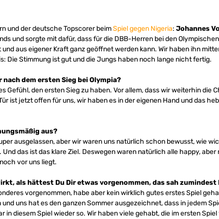
rn und der deutsche Topscorer beim
Spiel gegen Nigeria
:
Johannes V
ds und sorgte mit dafür, dass für die DBB-Herren bei den Olympischen 
ht und aus eigener Kraft ganz geöffnet werden kann. Wir haben ihn mitt
: Die Stimmung ist gut und die Jungs haben noch lange nicht fertig.
hr nach dem ersten Sieg bei Olympia?
utes Gefühl, den ersten Sieg zu haben. Vor allem, dass wir weiterhin die
ie Tür ist jetzt offen für uns, wir haben es in der eigenen Hand und das 
mmungsmäßig aus?
super ausgelassen, aber wir waren uns natürlich schon bewusst, wie wich
 das ist das klare Ziel. Deswegen waren natürlich alle happy, aber r
noch vor uns liegt.
irkt, als hättest Du Dir etwas vorgenommen, das sah zumindest
onderes vorgenommen, habe aber kein wirklich gutes erstes Spiel gehab
in und uns hat es den ganzen Sommer ausgezeichnet, dass in jedem Spi
in diesem Spiel wieder so. Wir haben viele gehabt, die im ersten Spiel