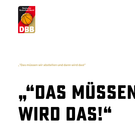
Suchvorschläge
Lorem Ipsum
Dolor Sit
Amet Valputo
„“Das müssen wir abstellen und dann wird das!“
„“Das müssen
wird das!“