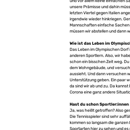
und vor allem keine einfachen
unsere Prämisse und dahin müsse
letzten Viertel gegen Italien an
irgendwie wieder hinkriegen. Ge
Mannschaften einfache Sachen gi
müssen wir abstellen und dann w
Wie ist das Leben im Olympisc
Das Leben im Olympischen Dorf is
anderen Sportlern. Also, wir habe
schon ein bisschen Zeit weg. Du
dem Wohngebäude, und versuchst 
aussieht. Und dann versuchen wi
Unterstützung geben. Ein paar we
da sind wir ab und zu. Da kannst
Corona eine ganz andere Situati
Hast du schon Sportler:innen
Ja, was heißt getroffen? Also ge
Die Tennisspieler sind sehr auffä
kommen so langsam die ganzen Lei
Sportarten hier zu sehen und e