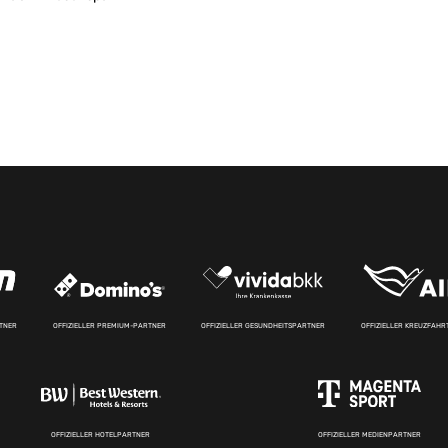
RTNER
OFFIZIELLER PREMIUM-PARTNER
OFFIZIELLER GESUNDHEITSPARTNER
OFFIZIELLER KREUZFAH
OFFIZIELLER HOTELPARTNER
OFFIZIELLER MEDIENPARTNER