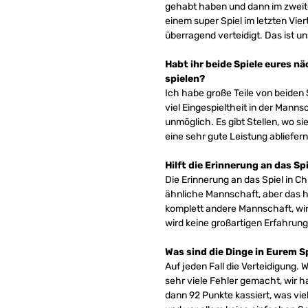
gehabt haben und dann im zweiten 
einem super Spiel im letzten Vier
überragend verteidigt. Das ist u
Habt ihr beide Spiele eures n
spielen?
Ich habe große Teile von beiden 
viel Eingespieltheit in der Manns
unmöglich. Es gibt Stellen, wo s
eine sehr gute Leistung abliefern
Hilft die Erinnerung an das S
Die Erinnerung an das Spiel in Ch
ähnliche Mannschaft, aber das ha
komplett andere Mannschaft, wir
wird keine großartigen Erfahrun
Was sind die Dinge in Eurem S
Auf jeden Fall die Verteidigung. W
sehr viele Fehler gemacht, wir 
dann 92 Punkte kassiert, was viel