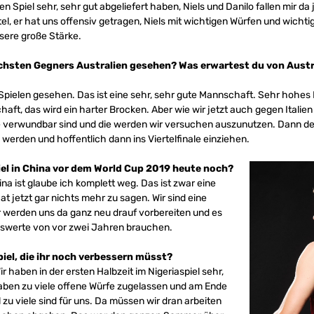
Spiel sehr, sehr gut abgeliefert haben, Niels und Danilo fallen mir da je
tel, er hat uns offensiv getragen, Niels mit wichtigen Würfen und wichti
nsere große Stärke.
ächsten Gegners Australien gesehen? Was erwartest du von Austra
Spielen gesehen. Das ist eine sehr, sehr gute Mannschaft. Sehr hohes Ni
chaft, das wird ein harter Brocken. Aber wie wir jetzt auch gegen Italie
ie verwundbar sind und die werden wir versuchen auszunutzen. Dann den
 werden und hoffentlich dann ins Viertelfinale einziehen.
piel in China vor dem World Cup 2019 heute noch?
ina ist glaube ich komplett weg. Das ist zwar eine
t jetzt gar nichts mehr zu sagen. Wir sind eine
 werden uns da ganz neu drauf vorbereiten und es
gswerte von vor zwei Jahren brauchen.
piel, die ihr noch verbessern müsst?
ir haben in der ersten Halbzeit im Nigeriaspiel sehr,
haben zu viele offene Würfe zugelassen und am Ende
 zu viele sind für uns. Da müssen wir dran arbeiten