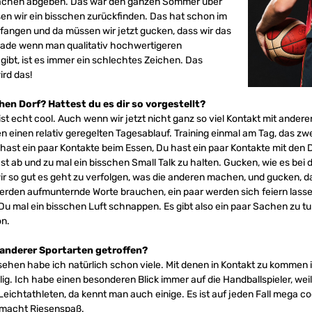
 Sachen abgeben. Das war den ganzen Sommer über
n wir ein bisschen zurückfinden. Das hat schon im
gefangen und da müssen wir jetzt gucken, dass wir das
rade wenn man qualitativ hochwertigeren
bt, ist es immer ein schlechtes Zeichen. Das
ird das!
hen Dorf? Hattest du es dir so vorgestellt?
t echt cool. Auch wenn wir jetzt nicht ganz so viel Kontakt mit ander
n einen relativ geregelten Tagesablauf. Training einmal am Tag, das zwei
 hast ein paar Kontakte beim Essen, Du hast ein paar Kontakte mit den
ab und zu mal ein bisschen Small Talk zu halten. Gucken, wie es bei d
r so gut es geht zu verfolgen, was die anderen machen, und gucken, da
rden aufmunternde Worte brauchen, ein paar werden sich feiern lassen
 Du mal ein bisschen Luft schnappen. Es gibt also ein paar Sachen zu tu
on.
 anderer Sportarten getroffen?
sehen habe ich natürlich schon viele. Mit denen in Kontakt zu kommen i
llig. Ich habe einen besonderen Blick immer auf die Handballspieler, weil
chtathleten, da kennt man auch einige. Es ist auf jeden Fall mega coo
s macht Riesenspaß.