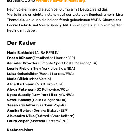
EuroBasket, eine
Vorrunde davon in Hamburg
.
Neun Spielerinnen, die auch bei Olympia mit Deutschland das
Viertelfinale erreichten, stehen auf der Liste von Bundestrainerin Lisa
Thomaidis, u.a. auch die beiden frisch gebackenen WNBA-Champions
Leonie Fiebich und Nyara Sabally. Mit Annika Soltau ist ein kompletter
Neuling mit dabei.
Der Kader
Marie Bertholdt
(ALBA BERLIN)
Frieda Bühner
(Estudiantes Madrid/ESP)
Jennifer Crowder
(Limonta Sport Costa Masagna/ITA)
Leonie Fiebich
(New York Liberty/WNBA)
Luisa Geiselsöder
(Basket Landes/FRA)
Marie Gülich
(ohne Verein)
Alina Hartmann
(A.S.D. Broni/ITA)
Alexis Peterson
(BC Polkowice/POL)
Nyara Sabally
(New York Liberty/WNBA)
Satou Sabally
(Dallas Wings/WNBA)
Jessika Schiffer
(Saarlouis Royals)
Annika Soltau
(Gernika Bizkaia/ESP)
Alexandra Wilke
(Rutronik Stars Keltern)
Laura Zolper
(Sheffield Hatters/ENG)
Nachnominiert