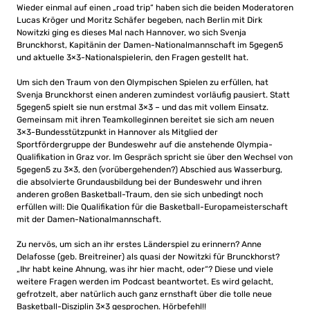
Wieder einmal auf einen „road trip“ haben sich die beiden Moderatoren
Lucas Kröger und Moritz Schäfer begeben, nach Berlin mit Dirk
Nowitzki ging es dieses Mal nach Hannover, wo sich Svenja
Brunckhorst, Kapitänin der Damen-Nationalmannschaft im 5gegen5
und aktuelle 3×3-Nationalspielerin, den Fragen gestellt hat.
Um sich den Traum von den Olympischen Spielen zu erfüllen, hat
Svenja Brunckhorst einen anderen zumindest vorläufig pausiert. Statt
5gegen5 spielt sie nun erstmal 3×3 – und das mit vollem Einsatz.
Gemeinsam mit ihren Teamkolleginnen bereitet sie sich am neuen
3×3-Bundesstützpunkt in Hannover als Mitglied der
Sportfördergruppe der Bundeswehr auf die anstehende Olympia-
Qualifikation in Graz vor. Im Gespräch spricht sie über den Wechsel von
5gegen5 zu 3×3, den (vorübergehenden?) Abschied aus Wasserburg,
die absolvierte Grundausbildung bei der Bundeswehr und ihren
anderen großen Basketball-Traum, den sie sich unbedingt noch
erfüllen will: Die Qualifikation für die Basketball-Europameisterschaft
mit der Damen-Nationalmannschaft.
Zu nervös, um sich an ihr erstes Länderspiel zu erinnern? Anne
Delafosse (geb. Breitreiner) als quasi der Nowitzki für Brunckhorst?
„Ihr habt keine Ahnung, was ihr hier macht, oder“? Diese und viele
weitere Fragen werden im Podcast beantwortet. Es wird gelacht,
gefrotzelt, aber natürlich auch ganz ernsthaft über die tolle neue
Basketball-Disziplin 3×3 gesprochen. Hörbefehl!!