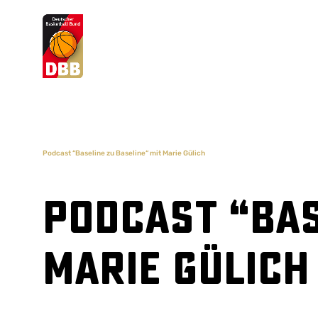
Suchvorschläge
Lorem Ipsum
Dolor Sit
Amet Valputo
Podcast “Baseline zu Baseline“ mit Marie Gülich
Podcast “Bas
Marie Gülich