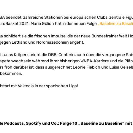
BA beendet, zahlreiche Stationen bei europäischen Clubs, zentrale Fig
uroBasket 2021: Marie Gülich hat in der neuen Folge
„Baseline zu Basel
ga schildert sie die frischen Impulse, die der neue Bundestrainer Walt 
gegen Lettland und Nordmazedonien angeht.
d Lucas Kröger spricht die DBB-Centerin auch über die vergangene Sai
Tapetenwechseln während ihrer bisherigen WNBA-Karriere und die Pläne
rs froh darüber ist, dass ausgerechnet Leonie Fiebich und Luisa Geisels
lt bekommen.
art mit Valencia in der spanischen Liga!
e Podcasts, Spotify und Co.: Folge 10 „Baseline zu Baseline“ mi