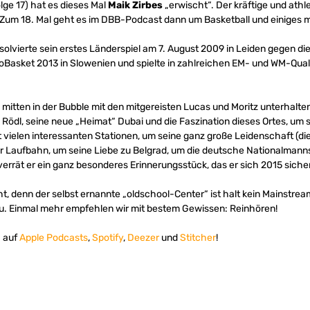
lge 17) hat es dieses Mal
Maik Zirbes
„erwischt“. Der kräftige und athle
 Zum 18. Mal geht es im DBB-Podcast dann um Basketball und einiges 
olvierte sein erstes Länderspiel am 7. August 2009 in Leiden gegen die 
Basket 2013 in Slowenien und spielte in zahlreichen EM- und WM-Qualif
 mitten in der Bubble mit den mitgereisten Lucas und Moritz unterhalten
k Rödl, seine neue „Heimat“ Dubai und die Faszination dieses Ortes, um 
 vielen interessanten Stationen, um seine ganz große Leidenschaft (di
er Laufbahn, um seine Liebe zu Belgrad, um die deutsche Nationalmann
rät er ein ganz besonderes Erinnerungsstück, das er sich 2015 siche
cht, denn der selbst ernannte „oldschool-Center“ ist halt kein Mainstre
u. Einmal mehr empfehlen wir mit bestem Gewissen: Reinhören!
. auf
Apple Podcasts
,
Spotify
,
Deezer
und
Stitcher
!