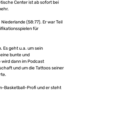
tische Center ist ab sofort bei
mehr.
Niederlande (58:77). Er war Teil
ikationsspielen für
. Es geht u.a. um sein
seine bunte und
e wird dann im Podcast
schaft und um die Tattoos seiner
rte.
am-Basketball-Profi und er steht