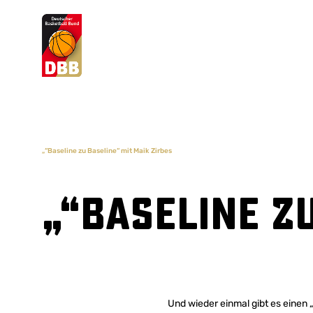
Suchvorschläge
Lorem Ipsum
Dolor Sit
Amet Valputo
„“Baseline zu Baseline“ mit Maik Zirbes
„“Baseline z
Und wieder einmal gibt es einen