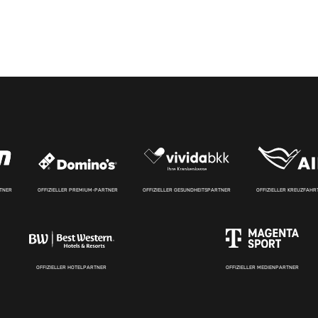
RTNER
OFFIZIELLER PREMIUM-PARTNER
OFFIZIELLER GESUNDHEITSPARTNER
OFFIZIELLER KREUZFAH
OFFIZIELLER HOTELPARTNER
OFFIZIELLER MEDIENPARTNER