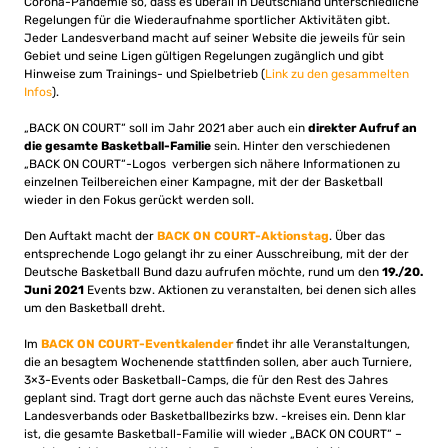
Corona-Pandemie so, dass es überall in Deutschland unterschiedliche
Regelungen für die Wiederaufnahme sportlicher Aktivitäten gibt.
Jeder Landesverband macht auf seiner Website die jeweils für sein
Gebiet und seine Ligen gültigen Regelungen zugänglich und gibt
Hinweise zum Trainings- und Spielbetrieb (
Link zu den gesammelten
Infos
).
„BACK ON COURT“ soll im Jahr 2021 aber auch ein
direkter Aufruf an
die gesamte Basketball-Familie
sein. Hinter den verschiedenen
„BACK ON COURT“-Logos verbergen sich nähere Informationen zu
einzelnen Teilbereichen einer Kampagne, mit der der Basketball
wieder in den Fokus gerückt werden soll.
Den Auftakt macht der
BACK ON COURT-Aktionstag
. Über das
entsprechende Logo gelangt ihr zu einer Ausschreibung, mit der der
Deutsche Basketball Bund dazu aufrufen möchte, rund um den
19./20.
Juni 2021
Events bzw. Aktionen zu veranstalten, bei denen sich alles
um den Basketball dreht.
Im
BACK ON COURT-Eventkalender
findet ihr alle Veranstaltungen,
die an besagtem Wochenende stattfinden sollen, aber auch Turniere,
3×3-Events oder Basketball-Camps, die für den Rest des Jahres
geplant sind. Tragt dort gerne auch das nächste Event eures Vereins,
Landesverbands oder Basketballbezirks bzw. -kreises ein. Denn klar
ist, die gesamte Basketball-Familie will wieder „BACK ON COURT“ –