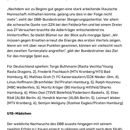
„Nachdem wir zu Beginn gut gegen eine stark arbeitende litauische
Mannschaft mithalten konnte, gelang uns dies in der Folge nicht
mehr“, sieht der DBB-Bundestrainer Steigerungspotential. Vor allem
die schwache Quote von 22% bei den Feldwürfen und bei einem Dreier
aus 27 Versuchen brachte die Adlerträger entscheidend ins
Hintertreffen. So bleibt Blümel nur der Blick aufs morgige Spiel: „Wir
müssen gegen Kroatien erneut die Energie des ersten Viertels zeigen.
Wenn wir mit über neun Punkten gewinnen, können wir vielleicht noch
den zweiten Turnierplatz angreifen“, gibt der Bundestrainer das Ziel
für das morgige Spiel aus.
Für Deutschland spielten: Torge Buthmann (Rasta Vechta/Young
Rasta Dragons, 2), Frederik Fischbach (MTV Kronberg/HTG Bad
Homburg, 8), Mathias Groh (1. FC Kaiserslautern/DJK Nieder-Olm, 4),
Linus Hoffmann (Bramfelder SV/Piraten Hamburg, 5), Ralph Hounnou
(MBC Weißenfels, 5), Moritz Kröger (BG Harburg Hittfeld/Sharks
Hamburg, 6), Miles Osei (TSVE Bielefeld/Paderborn Baskets, 3), Elias
Rödl (ALBA Berlin, 6), Hendrik Warner (ALBA Berlin, 5), Lennart Weber
(MTV Kronberg, 6), Semjon Weilguny (Itzehoe Eagles/Piraten Hamburg)
U15-Mädchen
Der weibliche Nachwuchs des DBB wusste hingegen mit seinem
zweiten Erfolg in Litauen erneut zu glänzen und spielt nach dem 56:41-