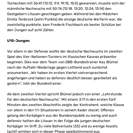
Tschechien mit 56:41 (13:12, 9:9, 19:15, 15:5) gewannen, musste sich der
männliche Nachwuchs mit 50:76 (12:18, 13:20, 12:24, 13:14) den
Gastgebern Litauen geschlagen geben. Während bei den Mädchen
Emilia Tenbrock (zehn Punkte) die einzige deutsche Werferin war, die
zweistellig punktete, kam Frederik Fischbach als bester Schütze bei
den Jungen auf acht Zähler.
U15-Jungen
Vor allem in der Defense wollte der deutsche Nachwuchs im zweiten
Spiel des Vier-Nationen-Turniers im litauischen Kaunas präsenter
beginnen. Dies war dem Team von DBB-Bundestrainer Kay Blümel
nach der Auftakt-Niederlage gegen Lettland auch zunächst
anzumerken. „Wir haben im ersten Viertel vielversprechend
angefangen und haben so defensiv deutlich besser gearbeitet als
gestern“, lobt der Bundestrainer.
Ab dem zweiten Viertel spricht Blümel jedoch von einer „Lehrstunde
für den deutschen Nachwuchs“. Mit einem 3:11 in den ersten fünf
Minuten des zweiten Abschnitts zeigte der Kontrahent, welche Klasse
vor allem in den 1:1-Situationen in seinem Kader steckt. Offensiv
gelang den Korbjägern aus der Bundesrepublik zu wenig und auch
defensiv hatten die Litauer in der Folge die jungen deutschen
Korbjäger im Griff. Zu viele Ballverluste (33) und zu wenige Assists
(acht) wirkten sich in dieser Phase spielbstimmend aus.