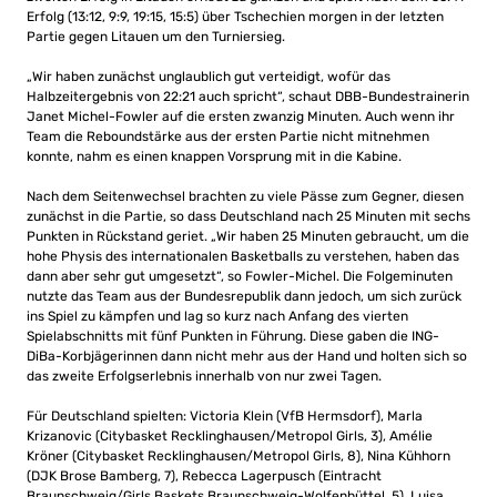
Erfolg (13:12, 9:9, 19:15, 15:5) über Tschechien morgen in der letzten
Partie gegen Litauen um den Turniersieg.
„Wir haben zunächst unglaublich gut verteidigt, wofür das
Halbzeitergebnis von 22:21 auch spricht“, schaut DBB-Bundestrainerin
Janet Michel-Fowler auf die ersten zwanzig Minuten. Auch wenn ihr
Team die Reboundstärke aus der ersten Partie nicht mitnehmen
konnte, nahm es einen knappen Vorsprung mit in die Kabine.
Nach dem Seitenwechsel brachten zu viele Pässe zum Gegner, diesen
zunächst in die Partie, so dass Deutschland nach 25 Minuten mit sechs
Punkten in Rückstand geriet. „Wir haben 25 Minuten gebraucht, um die
hohe Physis des internationalen Basketballs zu verstehen, haben das
dann aber sehr gut umgesetzt“, so Fowler-Michel. Die Folgeminuten
nutzte das Team aus der Bundesrepublik dann jedoch, um sich zurück
ins Spiel zu kämpfen und lag so kurz nach Anfang des vierten
Spielabschnitts mit fünf Punkten in Führung. Diese gaben die ING-
DiBa-Korbjägerinnen dann nicht mehr aus der Hand und holten sich so
das zweite Erfolgserlebnis innerhalb von nur zwei Tagen.
Für Deutschland spielten: Victoria Klein (VfB Hermsdorf), Marla
Krizanovic (Citybasket Recklinghausen/Metropol Girls, 3), Amélie
Kröner (Citybasket Recklinghausen/Metropol Girls, 8), Nina Kühhorn
(DJK Brose Bamberg, 7), Rebecca Lagerpusch (Eintracht
Braunschweig/Girls Baskets Braunschweig-Wolfenbüttel, 5), Luisa