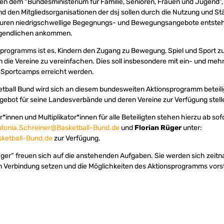
en dem “Bundesministerium für Familie, Senioren, Frauen und Jugend”
nd den Mitgliedsorganisationen der dsj sollen durch die Nutzung und St
uren niedrigschwellige Begegnungs- und Bewegungsangebote entstehen
ugendlichen ankommen.
sprogramms ist es, Kindern den Zugang zu Bewegung, Spiel und Sport zu
in die Vereine zu vereinfachen. Dies soll insbesondere mit ein- und meh
 Sportcamps erreicht werden.
tball Bund wird sich an diesem bundesweiten Aktionsprogramm beteili
ebot für seine Landesverbände und deren Vereine zur Verfügung stell
innen und Multiplikator*innen für alle Beteiligten stehen hierzu ab sof
tonia.Schreiner@Basketball-Bund.de
und
Florian Rüger
unter:
ketball-Bund.de
zur Verfügung.
er“ freuen sich auf die anstehenden Aufgaben. Sie werden sich zeitn
 Verbindung setzen und die Möglichkeiten des Aktionsprogramms vorst