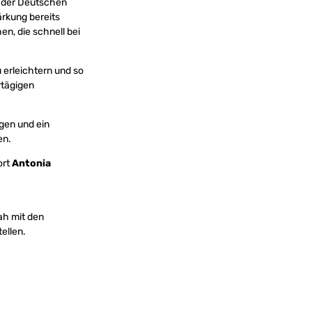
, der Deutschen
ärkung bereits
, die schnell bei
 erleichtern und so
rtägigen
gen und ein
en.
ort
Antonia
ah mit den
ellen.