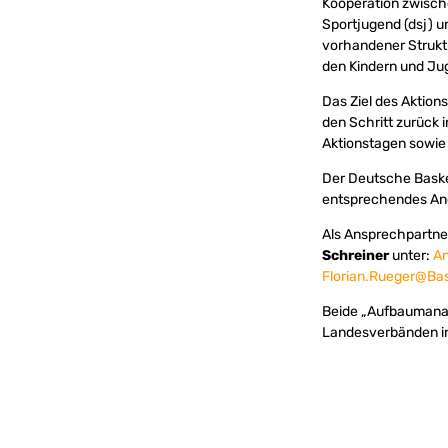
Kooperation zwisch
Sportjugend (dsj) u
vorhandener Strukt
den Kindern und J
Das Ziel des Aktion
den Schritt zurück 
Aktionstagen sowie
Der Deutsche Baske
entsprechendes Ang
Als Ansprechpartner*
Schreiner
unter:
An
Florian.Rueger@Bas
Beide „Aufbaumanag
Landesverbänden in