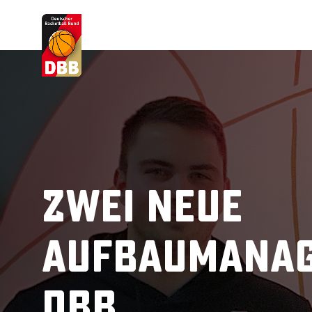
Suchvorschläge
Lorem Ipsum
Dolor Sit
Amet Valputo
Zwei neue
Aufbaumanag
DBB