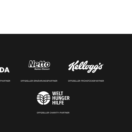
RTPARTNER
OFFIZIELLER ERNÄHRUNGSPARTNER
OFFIZIELLER FRÜHSTÜCKSPARTNER
OFFIZIELLER CHARITY-PARTNER