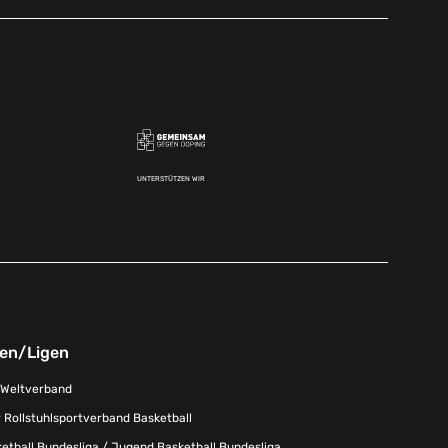
UNTERSTÜTZEN WIR
nen/Ligen
-Weltverband
 Rollstuhlsportverband Basketball
tball Bundesliga / Jugend Basketball Bundesliga