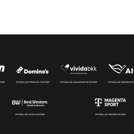
RTNER
OFFIZIELLER PREMIUM-PARTNER
OFFIZIELLER GESUNDHEITSPARTNER
OFFIZIELLER KREUZFAH
OFFIZIELLER HOTELPARTNER
OFFIZIELLER MEDIENPARTNER