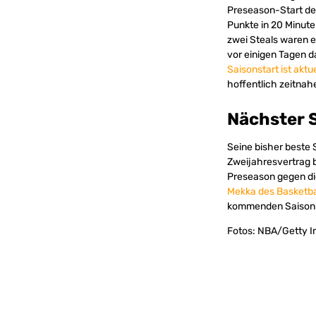
Preseason-Start der
Punkte in 20 Minute
zwei Steals waren e
vor einigen Tagen d
Saisonstart ist aktue
hoffentlich zeitnah
Nächster S
Seine bisher beste 
Zweijahresvertrag b
Preseason gegen die
Mekka des Basketb
kommenden Saison e
Fotos: NBA/Getty Im