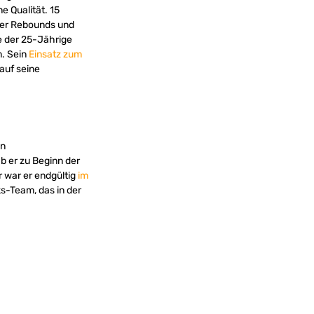
ne Qualität.
15
vier Rebounds und
e der 25-Jährige
. Sein
Einsatz zum
auf seine
en
b er zu Beginn der
 war er endgültig
im
ks-Team, das in der