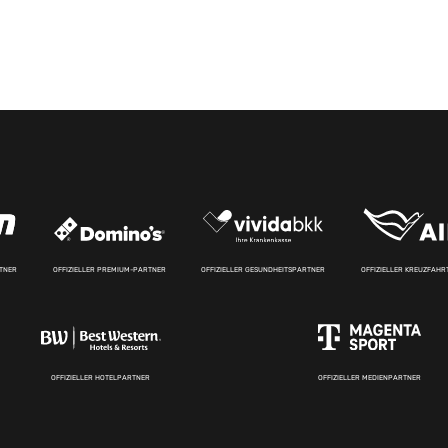
RTNER
OFFIZIELLER PREMIUM-PARTNER
OFFIZIELLER GESUNDHEITSPARTNER
OFFIZIELLER KREUZFAH
OFFIZIELLER HOTELPARTNER
OFFIZIELLER MEDIENPARTNER