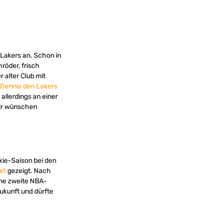
Lakers an. Schon in
röder, frisch
 alter Club mit
l Dennis den Lakers
 allerdings an einer
Wir wünschen
kie-Saison bei den
et
gezeigt. Nach
ine zweite NBA-
Zukunft und dürfte