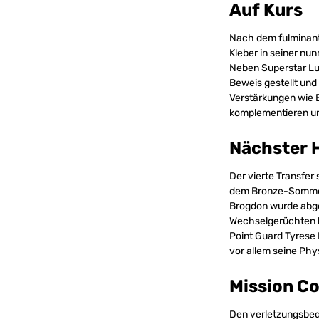
Auf Kurs
Nach dem fulminante
Kleber in seiner nu
Neben Superstar Lu
Beweis gestellt und
Verstärkungen wie 
komplementieren un
Nächster H
Der vierte Transfer
dem Bronze-Sommer 
Brogdon wurde abgeg
Wechselgerüchten k
Point Guard Tyrese H
vor allem seine Phys
Mission C
Den verletzungsbedi