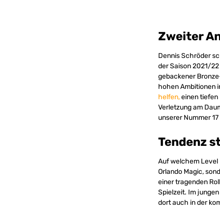
Zweiter An
Dennis Schröder sc
der Saison 2021/22 
gebackener Bronze-M
hohen Ambitionen i
helfen,
einen tiefen 
Verletzung am Daum
unserer Nummer 17 n
Tendenz s
Auf welchem Level F
Orlando Magic, son
einer tragenden Ro
Spielzeit. Im jungen
dort auch in der ko