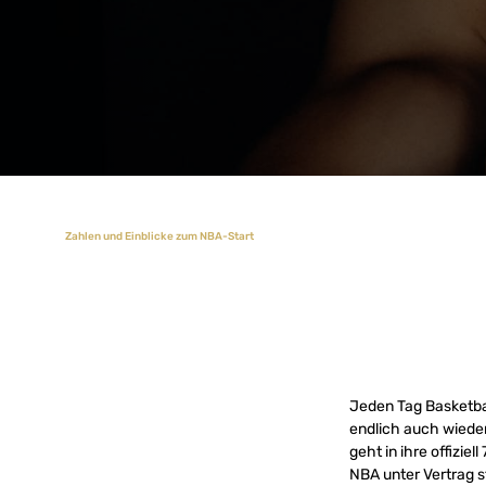
Zahlen und Einblicke zum NBA-Start
Jeden Tag Basketba
endlich auch wieder
geht in ihre offizie
NBA unter Vertrag 