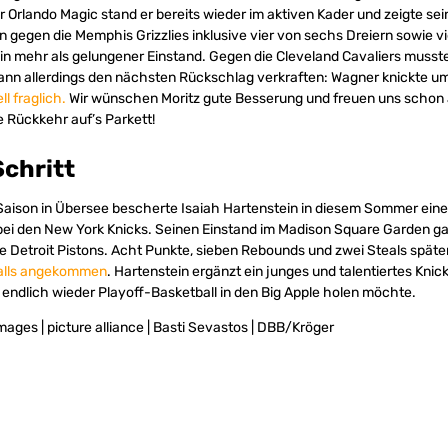
 Orlando Magic stand er bereits wieder im aktiven Kader und zeigte sei
n gegen die Memphis Grizzlies inklusive vier von sechs Dreiern sowie 
in mehr als gelungener Einstand. Gegen die Cleveland Cavaliers musst
ann allerdings den nächsten Rückschlag verkraften: Wagner knickte um
ll fraglich.
Wir wünschen Moritz gute Besserung und freuen uns schon 
e Rückkehr auf’s Parkett!
chritt
Saison in Übersee bescherte Isaiah Hartenstein in diesem Sommer ein
ei den New York Knicks. Seinen Einstand im Madison Square Garden ga
 Detroit Pistons. Acht Punkte, sieben Rebounds und zwei Steals später
alls angekommen
. Hartenstein ergänzt ein junges und talentiertes Knic
ndlich wieder Playoff-Basketball in den Big Apple holen möchte.
ages | picture alliance | Basti Sevastos | DBB/Kröger