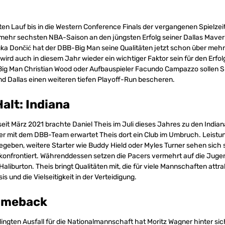
n Lauf bis in die Western Conference Finals der vergangenen Spielze
nmehr sechsten NBA-Saison an den jüngsten Erfolg seiner Dallas Mave
ka Dončić hat der DBB-Big Man seine Qualitäten jetzt schon über mehr
 wird auch in diesem Jahr wieder ein wichtiger Faktor sein für den Erfo
Big Man Christian Wood oder Aufbauspieler Facundo Campazzo sollen S
d Dallas einen weiteren tiefen Playoff-Run bescheren.
alt: Indiana
 seit März 2021 brachte Daniel Theis im Juli dieses Jahres zu den Indi
mit dem DBB-Team erwartet Theis dort ein Club im Umbruch. Leistu
eben, weitere Starter wie Buddy Hield oder Myles Turner sehen sich s
onfrontiert. Währenddessen setzen die Pacers vermehrt auf die Jugend
aliburton. Theis bringt Qualitäten mit, die für viele Mannschaften attrak
is und die Vielseitigkeit in der Verteidigung.
omeback
ngten Ausfall für die Nationalmannschaft hat Moritz Wagner hinter si