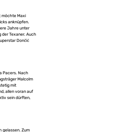
it möchte Maxi
ricks anknüpfen.
ere Jahre unter
lg der Texaner. Auch
uperstar Dončić
ana Pacers. Nach
ngsträger Malcolm
tetig mit
, allen voran auf
tiv sein dürften,
ch gelassen. Zum