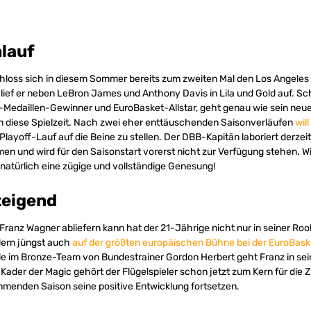
lauf
hloss sich in diesem Sommer bereits zum zweiten Mal den Los Angeles 
lief er neben LeBron James und Anthony Davis in Lila und Gold auf. Sch
edaillen-Gewinner und EuroBasket-Allstar, geht genau wie sein neuer
n diese Spielzeit. Nach zwei eher enttäuschenden Saisonverläufen
wil
Playoff-Lauf auf die Beine zu stellen. Der DBB-Kapitän laboriert derzeit
en und wird für den Saisonstart vorerst nicht zur Verfügung stehen. 
atürlich eine zügige und vollständige Genesung!
teigend
ranz Wagner abliefern kann hat der 21-Jährige nicht nur in seiner Roo
dern jüngst auch
auf der größten europäischen Bühne bei der EuroBask
lle im Bronze-Team von Bundestrainer Gordon Herbert geht Franz in se
 Kader der Magic gehört der Flügelspieler schon jetzt zum Kern für die 
mmenden Saison seine positive Entwicklung fortsetzen.