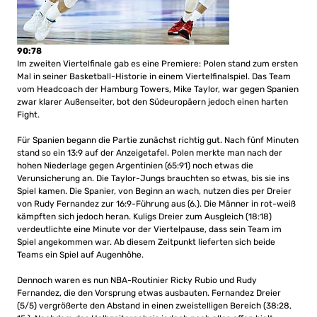
90:78
Im zweiten Viertelfinale gab es eine Premiere: Polen stand zum ersten
Mal in seiner Basketball-Historie in einem Viertelfinalspiel. Das Team
vom Headcoach der Hamburg Towers, Mike Taylor, war gegen Spanien
zwar klarer Außenseiter, bot den Südeuropäern jedoch einen harten
Fight.
Für Spanien begann die Partie zunächst richtig gut. Nach fünf Minuten
stand so ein 13:9 auf der Anzeigetafel. Polen merkte man nach der
hohen Niederlage gegen Argentinien (65:91) noch etwas die
Verunsicherung an. Die Taylor-Jungs brauchten so etwas, bis sie ins
Spiel kamen. Die Spanier, von Beginn an wach, nutzen dies per Dreier
von Rudy Fernandez zur 16:9-Führung aus (6.). Die Männer in rot-weiß
kämpften sich jedoch heran. Kuligs Dreier zum Ausgleich (18:18)
verdeutlichte eine Minute vor der Viertelpause, dass sein Team im
Spiel angekommen war. Ab diesem Zeitpunkt lieferten sich beide
Teams ein Spiel auf Augenhöhe.
Dennoch waren es nun NBA-Routinier Ricky Rubio und Rudy
Fernandez, die den Vorsprung etwas ausbauten. Fernandez Dreier
(5/5) vergrößerte den Abstand in einen zweistelligen Bereich (38:28,