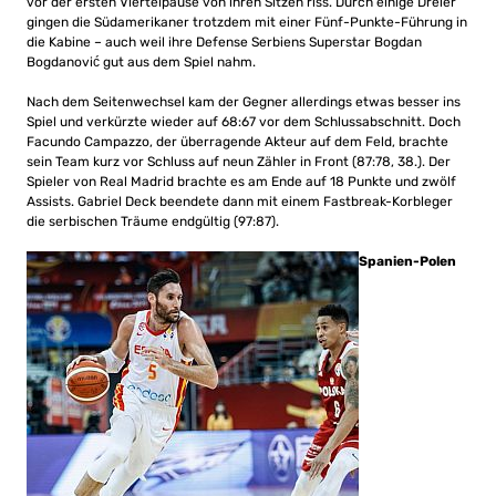
vor der ersten Viertelpause von ihren Sitzen riss. Durch einige Dreier
gingen die Südamerikaner trotzdem mit einer Fünf-Punkte-Führung in
die Kabine – auch weil ihre Defense Serbiens Superstar Bogdan
Bogdanović gut aus dem Spiel nahm.
Nach dem Seitenwechsel kam der Gegner allerdings etwas besser ins
Spiel und verkürzte wieder auf 68:67 vor dem Schlussabschnitt. Doch
Facundo Campazzo, der überragende Akteur auf dem Feld, brachte
sein Team kurz vor Schluss auf neun Zähler in Front (87:78, 38.). Der
Spieler von Real Madrid brachte es am Ende auf 18 Punkte und zwölf
Assists. Gabriel Deck beendete dann mit einem Fastbreak-Korbleger
die serbischen Träume endgültig (97:87).
Spanien-Polen