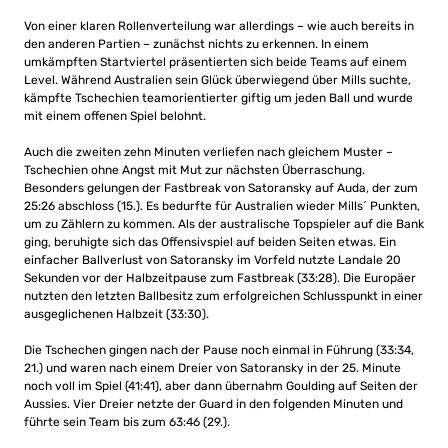
Von einer klaren Rollenverteilung war allerdings – wie auch bereits in
den anderen Partien – zunächst nichts zu erkennen. In einem
umkämpften Startviertel präsentierten sich beide Teams auf einem
Level. Während Australien sein Glück überwiegend über Mills suchte,
kämpfte Tschechien teamorientierter giftig um jeden Ball und wurde
mit einem offenen Spiel belohnt.
Auch die zweiten zehn Minuten verliefen nach gleichem Muster –
Tschechien ohne Angst mit Mut zur nächsten Überraschung.
Besonders gelungen der Fastbreak von Satoransky auf Auda, der zum
25:26 abschloss (15.). Es bedurfte für Australien wieder Mills´ Punkten,
um zu Zählern zu kommen. Als der australische Topspieler auf die Bank
ging, beruhigte sich das Offensivspiel auf beiden Seiten etwas. Ein
einfacher Ballverlust von Satoransky im Vorfeld nutzte Landale 20
Sekunden vor der Halbzeitpause zum Fastbreak (33:28). Die Europäer
nutzten den letzten Ballbesitz zum erfolgreichen Schlusspunkt in einer
ausgeglichenen Halbzeit (33:30).
Die Tschechen gingen nach der Pause noch einmal in Führung (33:34,
21.) und waren nach einem Dreier von Satoransky in der 25. Minute
noch voll im Spiel (41:41), aber dann übernahm Goulding auf Seiten der
Aussies. Vier Dreier netzte der Guard in den folgenden Minuten und
führte sein Team bis zum 63:46 (29.).