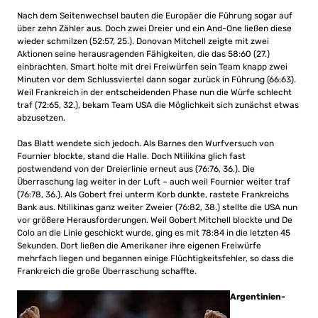
Nach dem Seitenwechsel bauten die Europäer die Führung sogar auf
über zehn Zähler aus. Doch zwei Dreier und ein And-One ließen diese
wieder schmilzen (52:57, 25.). Donovan Mitchell zeigte mit zwei
Aktionen seine herausragenden Fähigkeiten, die das 58:60 (27.)
einbrachten. Smart holte mit drei Freiwürfen sein Team knapp zwei
Minuten vor dem Schlussviertel dann sogar zurück in Führung (66:63).
Weil Frankreich in der entscheidenden Phase nun die Würfe schlecht
traf (72:65, 32.), bekam Team USA die Möglichkeit sich zunächst etwas
abzusetzen.
Das Blatt wendete sich jedoch. Als Barnes den Wurfversuch von
Fournier blockte, stand die Halle. Doch Ntilikina glich fast
postwendend von der Dreierlinie erneut aus (76:76, 36.). Die
Überraschung lag weiter in der Luft – auch weil Fournier weiter traf
(76:78, 36.). Als Gobert frei unterm Korb dunkte, rastete Frankreichs
Bank aus. Ntilikinas ganz weiter Zweier (76:82, 38.) stellte die USA nun
vor größere Herausforderungen. Weil Gobert Mitchell blockte und De
Colo an die Linie geschickt wurde, ging es mit 78:84 in die letzten 45
Sekunden. Dort ließen die Amerikaner ihre eigenen Freiwürfe
mehrfach liegen und begannen einige Flüchtigkeitsfehler, so dass die
Frankreich die große Überraschung schaffte.
Argentinien-