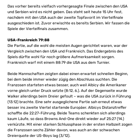
Das vorher bereits vielfach vorhergesagte Finale zwischen den USA
und Serbien wird es nicht geben. Das steht seit heute 15 Uhr fest,
nachdem mit den USA auch der zweite Topfavorit im Viertelfinale
ausgeschieden ist. Zuvor erwischte es bereits Serbien. Wir fassen die
Spiele der Viertelfinals zusammen.
USA-Frankreich 79:88
Die Partie, auf die wohl die meisten Augen gerichtet waren, war der
Vergleich zwischen den USA und Frankreich. Das Endergebnis des
Spiels dürfte wohl für noch größere Aufmerksamkeit sorgen.
Frankreich warf mit einem 88:79 die USA aus dem Turnier.
Beide Mannschaften zeigten dabei einen erwartet schnellen Beginn,
bei dem beide immer wieder zügig den Abschluss suchten. Die
Franzosen starteten etwas besser, auch weil Albicy die Amerikaner
vorne gleich unter Druck setzte (8:12, 6.). Auf der Gegenseite wurde
Walker allerdings beim Dreier gefoult – was die USA zurück in Führung
(13:12) brachte. Eine sehr ausgeglichene Partie sah erneut etwas
besser ins zweite Viertel startende Europäer. Albicys Distanztreffer
schaffte die 22:27-Führung. Beide Teams schenkten sich allerdings
kaum Läufe, so dass Browns And-One direkt wieder auf 25:27 (14.)
verkürzte. Mit einer starken Schlussphase in der ersten Halbzeit zogen
die Franzosen sechs Zähler davon, was auch an der schwachen
Dreierquote der US-Boys lag (3/12).