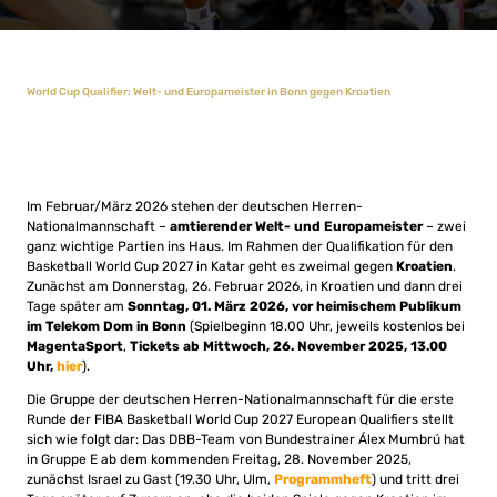
World Cup Qualifier: Welt- und Europameister in Bonn gegen Kroatien
Im Februar/März 2026 stehen der deutschen Herren-
Nationalmannschaft –
amtierender Welt- und Europameister
– zwei
ganz wichtige Partien ins Haus. Im Rahmen der Qualifikation für den
Basketball World Cup 2027 in Katar geht es zweimal gegen
Kroatien
.
Zunächst am Donnerstag, 26. Februar 2026, in Kroatien und dann drei
Tage später am
Sonntag, 01. März 2026, vor heimischem Publikum
im Telekom Dom in Bonn
(Spielbeginn 18.00 Uhr, jeweils kostenlos bei
MagentaSport
,
Tickets ab Mittwoch, 26. November 2025, 13.00
Uhr,
hier
).
Die Gruppe der deutschen Herren-Nationalmannschaft für die erste
Runde der FIBA Basketball World Cup 2027 European Qualifiers stellt
sich wie folgt dar: Das DBB-Team von Bundestrainer Álex Mumbrú hat
in Gruppe E ab dem kommenden Freitag, 28. November 2025,
zunächst Israel zu Gast (19.30 Uhr, Ulm,
Programmheft
) und tritt drei