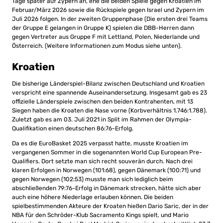
Tage später auf Zypern an, ehe die beiden Spiele gegen Kroatien im
Februar/März 2026 sowie die Rückspiele gegen Israel und Zypern im
Juli 2026 folgen. In der zweiten Gruppenphase (Die ersten drei Teams
der Gruppe E gelangen in Gruppe K) spielen die DBB-Herren dann
gegen Vertreter aus Gruppe F mit Lettland, Polen, Niederlande und
Österreich. (Weitere Informationen zum Modus siehe unten).
Kroatien
Die bisherige Länderspiel-Bilanz zwischen Deutschland und Kroatien
verspricht eine spannende Auseinandersetzung. Insgesamt gab es 23
offizielle Länderspiele zwischen den beiden Kontrahenten, mit 13
Siegen haben die Kroaten die Nase vorne (Korbverhältnis 1.746:1.788).
Zuletzt gab es am 03. Juli 2021 in Split im Rahmen der Olympia-
Qualifikation einen deutschen 86:76-Erfolg.
Da es die EuroBasket 2025 verpasst hatte, musste Kroatien im
vergangenen Sommer in die sogenannten World Cup European Pre-
Qualifiers. Dort setzte man sich recht souverän durch. Nach drei
klaren Erfolgen in Norwegen (101:68), gegen Dänemark (100:71) und
gegen Norwegen (102:53) musste man sich lediglich beim
abschließenden 79:76-Erfolg in Dänemark strecken, hätte sich aber
auch eine höhere Niederlage erlauben können. Die beiden
spielbestimmenden Akteure der Kroaten hießen Dario Saric, der in der
NBA für den Schröder-Klub Sacramento Kings spielt, und Mario