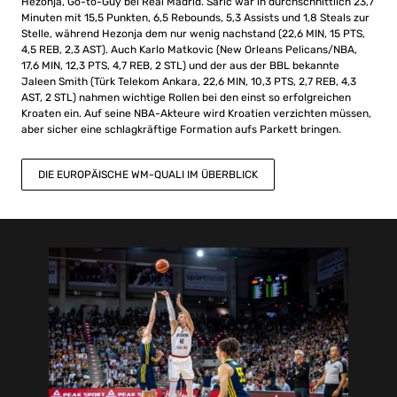
Hezonja, Go-to-Guy bei Real Madrid. Saric war in durchschnittlich 23,7
Minuten mit 15,5 Punkten, 6,5 Rebounds, 5,3 Assists und 1,8 Steals zur
Stelle, während Hezonja dem nur wenig nachstand (22,6 MIN, 15 PTS,
4,5 REB, 2,3 AST). Auch Karlo Matkovic (New Orleans Pelicans/NBA,
17,6 MIN, 12,3 PTS, 4,7 REB, 2 STL) und der aus der BBL bekannte
Jaleen Smith (Türk Telekom Ankara, 22,6 MIN, 10,3 PTS, 2,7 REB, 4,3
AST, 2 STL) nahmen wichtige Rollen bei den einst so erfolgreichen
Kroaten ein. Auf seine NBA-Akteure wird Kroatien verzichten müssen,
aber sicher eine schlagkräftige Formation aufs Parkett bringen.
DIE EUROPÄISCHE WM-QUALI IM ÜBERBLICK