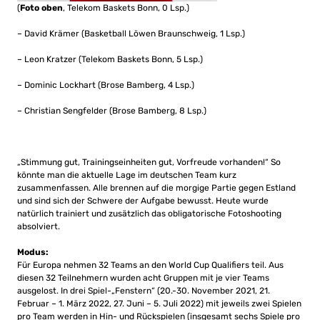
(
Foto oben
, Telekom Baskets Bonn, 0 Lsp.)
– David Krämer (Basketball Löwen Braunschweig, 1 Lsp.)
– Leon Kratzer (Telekom Baskets Bonn, 5 Lsp.)
– Dominic Lockhart (Brose Bamberg, 4 Lsp.)
– Christian Sengfelder (Brose Bamberg, 8 Lsp.)
„Stimmung gut, Trainingseinheiten gut, Vorfreude vorhanden!“ So
könnte man die aktuelle Lage im deutschen Team kurz
zusammenfassen. Alle brennen auf die morgige Partie gegen Estland
und sind sich der Schwere der Aufgabe bewusst. Heute wurde
natürlich trainiert und zusätzlich das obligatorische Fotoshooting
absolviert.
Modus:
Für Europa nehmen 32 Teams an den World Cup Qualifiers teil. Aus
diesen 32 Teilnehmern wurden acht Gruppen mit je vier Teams
ausgelost. In drei Spiel-„Fenstern“ (20.-30. November 2021, 21.
Februar – 1. März 2022, 27. Juni – 5. Juli 2022) mit jeweils zwei Spielen
pro Team werden in Hin- und Rückspielen (insgesamt sechs Spiele pro