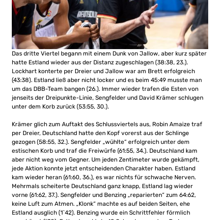
Das dritte Viertel begann mit einem Dunk von Jallow, aber kurz später
hatte Estland wieder aus der Distanz zugeschlagen (38:38, 23.).
Lockhart konterte per Dreier und Jallow war am Brett erfolgreich
(43:38). Estland ließ aber nicht locker und es beim 45:49 musste man
um das DBB-Team bangen (26.). Immer wieder trafen die Esten von
jenseits der Dreipunkte-Linie, Sengfelder und David Krämer schlugen
unter dem Korb zurück (53:55, 30.).
Krämer glich zum Auftakt des Schlussviertels aus, Robin Amaize traf
per Dreier, Deutschland hatte den Kopf vorerst aus der Schlinge
gezogen (58:55, 32.). Sengfelder „wühlte“ erfolgreich unter dem
estischen Korb und traf die Freiwürfe (61:55, 34.). Deutschland kam
aber nicht weg vom Gegner. Um jeden Zentimeter wurde gekämpft,
jede Aktion konnte jetzt entscheidenden Charakter haben. Estland
kam wieder heran (61:60, 36.), es war nichts für schwache Nerven.
Mehrmals scheiterte Deutschland ganz knapp, Estland lag wieder
vorne (61:62, 37.). Sengfelder und Benzing „reparierten“ zum 64:62,
keine Luft zum Atmen. „Klonk“ machte es auf beiden Seiten, ehe
Estland ausglich (1`42). Benzing wurde ein Schrittfehler förmlich