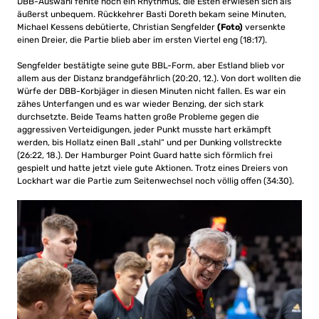
DBB-Auswahl fehlte noch ein Rhythmus, die Esten erwiesen sich als
äußerst unbequem. Rückkehrer Basti Doreth bekam seine Minuten,
Michael Kessens debütierte, Christian Sengfelder
(Foto)
versenkte
einen Dreier, die Partie blieb aber im ersten Viertel eng (18:17).
Sengfelder bestätigte seine gute BBL-Form, aber Estland blieb vor
allem aus der Distanz brandgefährlich (20:20, 12.). Von dort wollten die
Würfe der DBB-Korbjäger in diesen Minuten nicht fallen. Es war ein
zähes Unterfangen und es war wieder Benzing, der sich stark
durchsetzte. Beide Teams hatten große Probleme gegen die
aggressiven Verteidigungen, jeder Punkt musste hart erkämpft
werden, bis Hollatz einen Ball „stahl“ und per Dunking vollstreckte
(26:22, 18.). Der Hamburger Point Guard hatte sich förmlich frei
gespielt und hatte jetzt viele gute Aktionen. Trotz eines Dreiers von
Lockhart war die Partie zum Seitenwechsel noch völlig offen (34:30).