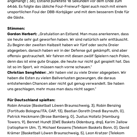
angehängt (´38), Estland punktete 18 Sekunden vor dem Ende zum
64:66. Es folgte das übliche Foul-Freiwurf-Spiel auch noch mit einem
unsportlichen Foul der DBB-Korbjäger und mit dem besserem Ende für
die Gäste.
Stimmen:
Gordon Herbert:
„Gratulation an Estland. Man muss anerkennen, dass
sie heute sehr gut geworfen haben. Wr sind natürlich sehr enttäuscht.
Zu Beginn der zweiten Halbzeit haben wir fünf oder sechs Dreier
abgegeben, danach haben wir in der Defense gut gekämpft, sind aber
offensiv gestrauchelt. Wir fahren mit diesen zwölf Spielern nach Polen,
denn das ist eine gute Gruppe, die heute nur nicht gut gespielt hat. Das
ist so im Sport, wir müssen nach vorne schauen.“
Christian Sengfelder:
„Wir haben viel zu viele Dreier abgegeben. Wir
haben die Esten zu vielen Ballverlusten gezwungen, die daraus
entstehenden Chancen aber nicht gut genug verwandelt. Sie haben
uns geschlagen, mehr muss man dazu nicht sagen.“
Für Deutschland spielten:
Robin Amaize (Basketball Löwen Braunschweig, 3), Robin Benzing
(Fortitudo Bologna/ITA, CAP, 13), Bastian Doreth (medi Bayreuth, 0),
Patrick Heckmann (Brose Bamberg, 0), Justus Hollatz (Hamburg
Towers, 9), Bennet Hundt (EWE Baskets Oldenburg, dnp), Karim Jallow
(ratiopharm Ulm, 7), Michael Kessens (Telekom Baskets Bonn, 0), David
Krämer (Basketball Löwen Braunschweig, 5), Leon Kratzer (Telekom