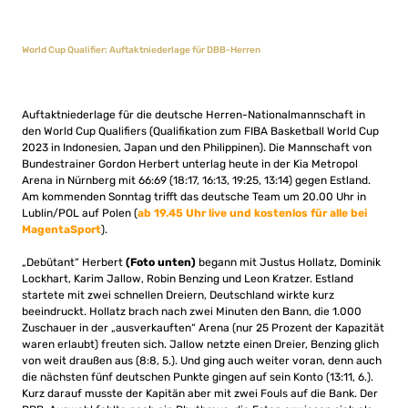
World Cup Qualifier: Auftaktniederlage für DBB-Herren
Auftaktniederlage für die deutsche Herren-Nationalmannschaft in
den World Cup Qualifiers (Qualifikation zum FIBA Basketball World Cup
2023 in Indonesien, Japan und den Philippinen). Die Mannschaft von
Bundestrainer Gordon Herbert unterlag heute in der Kia Metropol
Arena in Nürnberg mit 66:69 (18:17, 16:13, 19:25, 13:14) gegen Estland.
Am kommenden Sonntag trifft das deutsche Team um 20.00 Uhr in
Lublin/POL auf Polen (
ab 19.45 Uhr live und kostenlos für alle bei
MagentaSport
).
„Debütant“ Herbert
(Foto unten)
begann mit Justus Hollatz, Dominik
Lockhart, Karim Jallow, Robin Benzing und Leon Kratzer. Estland
startete mit zwei schnellen Dreiern, Deutschland wirkte kurz
beeindruckt. Hollatz brach nach zwei Minuten den Bann, die 1.000
Zuschauer in der „ausverkauften“ Arena (nur 25 Prozent der Kapazität
waren erlaubt) freuten sich. Jallow netzte einen Dreier, Benzing glich
von weit draußen aus (8:8, 5.). Und ging auch weiter voran, denn auch
die nächsten fünf deutschen Punkte gingen auf sein Konto (13:11, 6.).
Kurz darauf musste der Kapitän aber mit zwei Fouls auf die Bank. Der