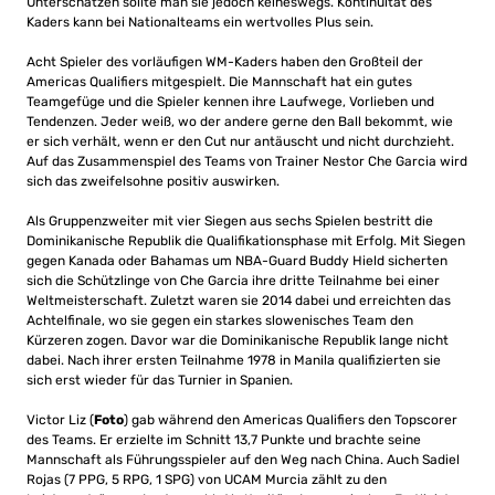
Unterschätzen sollte man sie jedoch keineswegs. Kontinuität des
Kaders kann bei Nationalteams ein wertvolles Plus sein.
Acht Spieler des vorläufigen WM-Kaders haben den Großteil der
Americas Qualifiers mitgespielt. Die Mannschaft hat ein gutes
Teamgefüge und die Spieler kennen ihre Laufwege, Vorlieben und
Tendenzen. Jeder weiß, wo der andere gerne den Ball bekommt, wie
er sich verhält, wenn er den Cut nur antäuscht und nicht durchzieht.
Auf das Zusammenspiel des Teams von Trainer Nestor Che Garcia wird
sich das zweifelsohne positiv auswirken.
Als Gruppenzweiter mit vier Siegen aus sechs Spielen bestritt die
Dominikanische Republik die Qualifikationsphase mit Erfolg. Mit Siegen
gegen Kanada oder Bahamas um NBA-Guard Buddy Hield sicherten
sich die Schützlinge von Che Garcia ihre dritte Teilnahme bei einer
Weltmeisterschaft. Zuletzt waren sie 2014 dabei und erreichten das
Achtelfinale, wo sie gegen ein starkes slowenisches Team den
Kürzeren zogen. Davor war die Dominikanische Republik lange nicht
dabei. Nach ihrer ersten Teilnahme 1978 in Manila qualifizierten sie
sich erst wieder für das Turnier in Spanien.
Victor Liz (
Foto
) gab während den Americas Qualifiers den Topscorer
des Teams. Er erzielte im Schnitt 13,7 Punkte und brachte seine
Mannschaft als Führungsspieler auf den Weg nach China. Auch Sadiel
Rojas (7 PPG, 5 RPG, 1 SPG) von UCAM Murcia zählt zu den