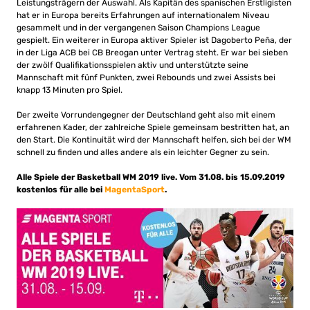
Leistungsträgern der Auswahl. Als Kapitän des spanischen Erstligisten
hat er in Europa bereits Erfahrungen auf internationalem Niveau
gesammelt und in der vergangenen Saison Champions League
gespielt. Ein weiterer in Europa aktiver Spieler ist Dagoberto Pe
ñ
a, der
in der Liga ACB bei CB Breogan unter Vertrag steht. Er war bei sieben
der zwölf Qualifikationsspielen aktiv und unterstützte seine
Mannschaft mit fünf Punkten, zwei Rebounds und zwei Assists bei
knapp 13 Minuten pro Spiel.
Der zweite Vorrundengegner der Deutschland geht also mit einem
erfahrenen Kader, der zahlreiche Spiele gemeinsam bestritten hat, an
den Start. Die Kontinuität wird der Mannschaft helfen, sich bei der WM
schnell zu finden und alles andere als ein leichter Gegner zu sein.
Alle Spiele der Basketball WM 2019 live. Vom 31.08. bis 15.09.2019
kostenlos für alle bei
MagentaSport
.