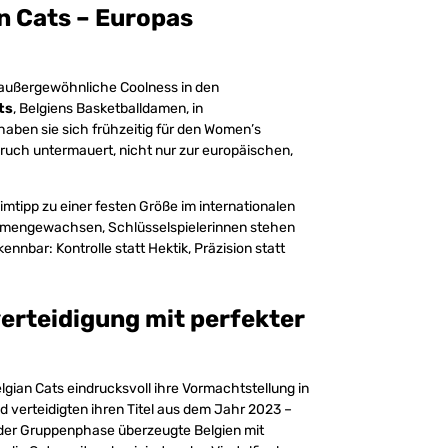
n Cats – Europas
e außergewöhnliche Coolness in den
ts
, Belgiens Basketballdamen, in
haben sie sich frühzeitig für den Women’s
spruch untermauert, nicht nur zur europäischen,
tipp zu einer festen Größe im internationalen
ammengewachsen, Schlüsselspielerinnen stehen
kennbar: Kontrolle statt Hektik, Präzision statt
erteidigung mit perfekter
lgian Cats eindrucksvoll ihre Vormachtstellung in
 verteidigten ihren Titel aus dem Jahr 2023 –
n der Gruppenphase überzeugte Belgien mit