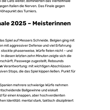
 die Cats weiter, dominierten das Viertelfinale
egen Italien die Nerven. Das Finale gegen
Höhepunkt des Turniers.
ale 2025 – Meisterinnen
as Spiel auf Messers Schneide. Belgien ging mit
n mit aggressiver Defense und viel Erfahrung
s stockte phasenweise, Würfe fielen nicht – und
 In diesen letzten zehn Minuten zeigte sich die
rschärft, Passwege zugestellt, Rebounds
an
Verantwortung: mit wichtigen Abschlüssen
ven Stops, die das Spiel kippen ließen. Punkt für
nd Spanien mehrere schwierige Würfe nehmen
 entscheidende Ballgewinne und eiskalt
nd für einen knappen, aber hochverdienten
en Identität: mental stark, taktisch diszipliniert