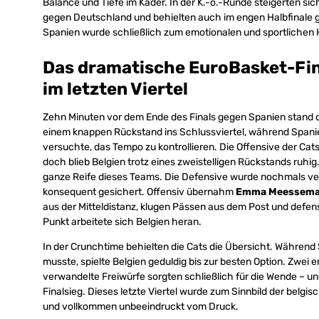
Balance und Tiefe im Kader. In der K.-o.-Runde steigerten sich
gegen Deutschland und behielten auch im engen Halbfinale g
Spanien wurde schließlich zum emotionalen und sportlichen 
Das dramatische EuroBasket-Fin
im letzten Viertel
Zehn Minuten vor dem Ende des Finals gegen Spanien stand d
einem knappen Rückstand ins Schlussviertel, während Spanie
versuchte, das Tempo zu kontrollieren. Die Offensive der Cat
doch blieb Belgien trotz eines zweistelligen Rückstands ruhig.
ganze Reife dieses Teams. Die Defensive wurde nochmals ve
konsequent gesichert. Offensiv übernahm
Emma Meessem
aus der Mitteldistanz, klugen Pässen aus dem Post und defensi
Punkt arbeitete sich Belgien heran.
In der Crunchtime behielten die Cats die Übersicht. Währe
musste, spielte Belgien geduldig bis zur besten Option. Zwei
verwandelte Freiwürfe sorgten schließlich für die Wende – u
Finalsieg. Dieses letzte Viertel wurde zum Sinnbild der belgisch
und vollkommen unbeeindruckt vom Druck.