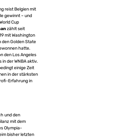
g reist Belgien mit
le gewinnt – und
 World Cup
man
zählt seit
19 mit Washington
 den Golden State
gewonnen hatte.
on den Los Angeles
s in der WNBA aktiv.
edingt einige Zeit
nen in der stärksten
rofi-Erfahrung in
ch und den
ilanz mit dem
des Olympia-
eim bisher letzten