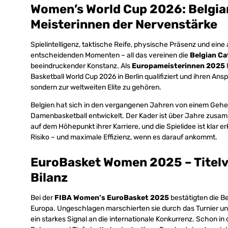
Women’s World Cup 2026: Belgia
Meisterinnen der Nervenstärke
Spielintelligenz, taktische Reife, physische Präsenz und ein
entscheidenden Momenten – all das vereinen die
Belgian Ca
beeindruckender Konstanz. Als
Europameisterinnen 2025
Basketball World Cup 2026 in Berlin qualifiziert und ihren An
sondern zur weltweiten Elite zu gehören.
Belgien hat sich in den vergangenen Jahren von einem Geheim
Damenbasketball entwickelt. Der Kader ist über Jahre zus
auf dem Höhepunkt ihrer Karriere, und die Spielidee ist klar er
Risiko – und maximale Effizienz, wenn es darauf ankommt.
EuroBasket Women 2025 – Titelv
Bilanz
Bei der
FIBA Women’s EuroBasket 2025
bestätigten die Be
Europa. Ungeschlagen marschierten sie durch das Turnier und
ein starkes Signal an die internationale Konkurrenz. Schon i