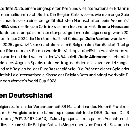
rtitel 2025, einem eingespielten Kern und viel internationaler Erfahrun
lenambitionen nach Berlin. Die Belgian Cats wissen, wie man enge Spie
eit macht sie zu einer der gefährlichsten Mannschaften beim Women’s
NBA
sind die Belgian Cats inzwischen fest verankert.
Emma Meesse
tantesten europäischen Leistungsträgerinnen der Liga und gewann 20
ter folgte 2022 die Meisterschaft mit Chicago.
Julie Vanloo
wurde von
r 2025 „gewaivt“, kurz nachdem sie mit Belgien den EuroBasket-Titel 
rer Rückkehr aus Europa wurde ihr Vertrag aufgelöst, bevor sie dann v
wurde und dort weiter in der WNBA spielt.
J
ulie Allemand
ist ebenfall
ei den Los Angeles Sparks unter Vertrag, nachdem sie zuvor verletzungsb
d mit Belgien bei der EuroBasket glänzte. Die Präsenz dieser Spielerin
treicht die internationale Klasse der Belgian Cats und bringt wertvolle P
ür den Women’s World Cup 2026.
gen Deutschland
gien trafen in der Vergangenheit 38 Mal aufeinander. Nur mit Frankrei
es mehr Vergleiche in der Länderspielgeschichte der DBB-Damen. Die B
ichen (19:19, 2.487:2.643). Zuletzt gingen allerdings – mit Ausnahme 
illes – zumeist die Belgian Cats als Siegerinnen vom Parkett. So auch b