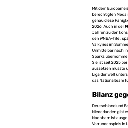
Mit dem Europameiste
berechtigten Medail
genau diese Fähigk
2026. Auch in der
W
Jahren zu den kons
den WNBA-Titel, spä
Valkyries im Somme
Unmittelbar nach ih
Sparks übernommen 
Sie ist seit 2025 b
aussetzen musste un
Liga der Welt unters
das Nationalteam f
Bilanz ge
Deutschland und Bel
Niederlanden gibt 
Nachbarn ist ausgel
Vorrundenspiels in L