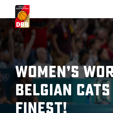
Suchvorschläge
Lorem Ipsum
Dolor Sit
Amet Valputo
Women’s Wor
Belgian Cats
Finest!