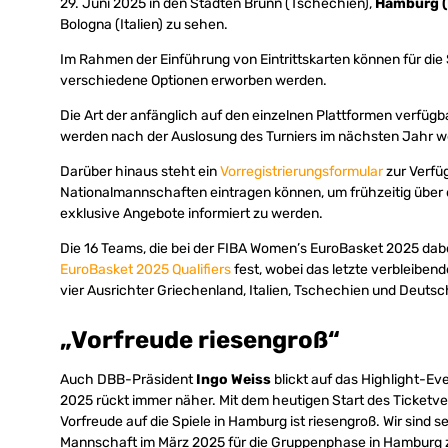
29. Juni 2025 in den Städten Brünn (Tschechien),
Hamburg (
Bologna (Italien) zu sehen.
Im Rahmen der Einführung von Eintrittskarten können für die 
verschiedene Optionen erworben werden.
Die Art der anfänglich auf den einzelnen Plattformen verfügbar
werden nach der Auslosung des Turniers im nächsten Jahr wei
Darüber hinaus steht ein
Vorregistrierungsformular
zur Verfüg
Nationalmannschaften eintragen können, um frühzeitig über d
exklusive Angebote informiert zu werden.
Die 16 Teams, die bei der FIBA Women’s EuroBasket 2025 dab
EuroBasket 2025 Qualifiers
fest, wobei das letzte verbleibend
vier Ausrichter Griechenland, Italien, Tschechien und Deutschl
„Vorfreude riesengroß“
Auch DBB-Präsident
Ingo Weiss
blickt auf das Highlight-E
2025 rückt immer näher. Mit dem heutigen Start des Ticketv
Vorfreude auf die Spiele in Hamburg ist riesengroß. Wir sind
Mannschaft im März 2025 für die Gruppenphase in Hamburg z