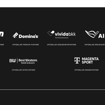
RTNER
OFFIZIELLER PREMIUM-PARTNER
OFFIZIELLER GESUNDHEITSPARTNER
OFFIZIELLER KREUZFAH
OFFIZIELLER HOTELPARTNER
OFFIZIELLER MEDIENPARTNER