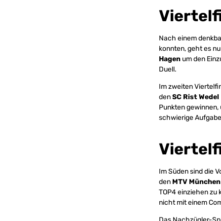
Viertelf
Nach einem denkbar
konnten, geht es nu
Hagen
um den Einzu
Duell.
Im zweiten Viertelf
den
SC Rist Wedel
Punkten gewinnen, u
schwierige Aufgabe
Viertelf
Im Süden sind die 
den
MTV München
TOP4 einziehen zu k
nicht mit einem C
Das Nachzügler-Sp