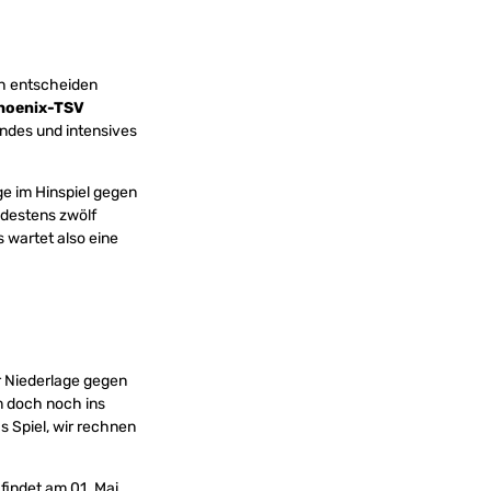
ch entscheiden
hoenix-TSV
endes und intensives
ge im Hinspiel gegen
ndestens zwölf
 wartet also eine
r Niederlage gegen
m doch noch ins
s Spiel, wir rechnen
findet am 01. Mai