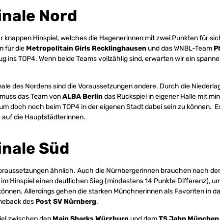
inale Nord
 knappen Hinspiel, welches die Hagenerinnen mit zwei Punkten für si
n für die
Metropolitain Girls Recklinghausen
und das WNBL-Team
P
g ins TOP4. Wenn beide Teams vollzählig sind, erwarten wir ein spann
inale des Nordens sind die Voraussetzungen andere. Durch die Niederla
muss das Team von
ALBA Berlin
das Rückspiel in eigener Halle mit mi
m doch noch beim TOP4 in der eigenen Stadt dabei sein zu können. Es
 auf die Hauptstädterinnen.
inale Süd
Voraussetzungen ähnlich. Auch die Nürnbergerinnen brauchen nach de
im Hinspiel einen deutlichen Sieg (mindestens 14 Punkte Differenz), u
önnen. Allerdings gehen die starken Münchnerinnen als Favoriten in da
omeback des
Post SV Nürnberg
.
iel zwischen den
Main Sharks Würzburg
und dem
TS Jahn München