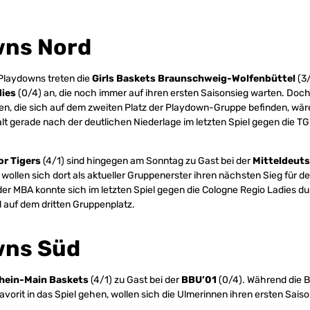
wns Nord
 Playdowns treten die
Girls Baskets Braunschweig-Wolfenbüttel
(3
dies
(0/4) an, die noch immer auf ihren ersten Saisonsieg warten. Doch
n, die sich auf dem zweiten Platz der Playdown-Gruppe befinden, wäre
t gerade nach der deutlichen Niederlage im letzten Spiel gegen die T
or Tigers
(4/1) sind hingegen am Sonntag zu Gast bei der
Mitteldeuts
 wollen sich dort als aktueller Gruppenerster ihren nächsten Sieg für d
er MBA konnte sich im letzten Spiel gegen die Cologne Regio Ladies d
l auf dem dritten Gruppenplatz.
wns Süd
hein-Main Baskets
(4/1) zu Gast bei der
BBU’01
(0/4). Während die B
avorit in das Spiel gehen, wollen sich die Ulmerinnen ihren ersten Sai