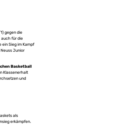
/1) gegen die
 auch für die
 ein Sieg im Kampf
G Neuss Junior
chen Basketball
en Klassenerhalt
urchsetzen und
askets als
sonsieg erkämpfen.