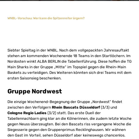
WNBL-Vorschau: Wer kann die Spitzenreiter ärgern?
Siebter Spieltag in der WNBL. Nach dem vollgepackten Jahresauftakt
stehen am kommenden Wochenende 18 Teams in den Startlöchern. Im
Nordosten winkt ALBA BERLIN die Tabellenführung. Diese hoffen die TG
Main Sharks in der Gruppe „Mitte“ im Topspiel gegen die Rhein-Main
Baskets zu verteidigen. Des Weiteren könnten sich drei Teams mit dem
ersten Saisonsieg beschenken.
Gruppe Nordwest
Die einzige Wochenend-Begegnung der Gruppe „Nordwest“ findet
zwischen den Verfolgern
Rhein Bascats Düsseldorf
(3/3) und
Cologne Regio Ladies
(3/2) statt. Das erste Duell der
Tabellennachbarn ging klar an die Kölnerinnen, die zudem letzte Woche
gegen Neuss überzeugten. Bei den Bascats riss vergangene Woche die
Siegesserie gegen den Gruppenprimus Recklinghausen. Wir wähnen
den Gast im Vorteil, sehen Düsseldorf aber keineswegs chancenlos.