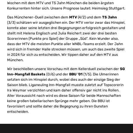
Wochen mit dem MTV und TS Jahn München die beiden ärgsten
Konkurrenten hinter sich. Unsere Prognose lautet: Heimsieg Stuttgart.
Das Münchener-Duell zwischen dem
MTV
(4/2) und dem
TS Jahn
(3/3) schätzen wir ausgeglichen ein. Der MTV verlor zwar das Hinspiel,
konnte aber seine letzten drei Begegnungen erfolgreich gestalten und
stellt mit Helena Englisch und Julia Reichert zwei der drei besten
Scorerinnen (Punkte pro Spiel) der Gruppe „Süd“. Kein Wunder also,
dass der MTV die meisten Punkte aller WNBL-Teams erzielt. Der Jahn
wird sich in fremder Halle strecken müssen, um auch das zweite Spiel
in 2024 für sich zu entscheiden. Wir tippen daher auf den MTV aus
München.
Wir beschließen unsere Vorschau mit dem Kellerduell zwischen der
SG
Inn-Mangfall Baskets
(0/6) und der
BBU ’01
(1/5). Die Ulmerinnen
setzten sich im Hinspiel durch, wobei dies auch der einzige Sieg der
Saison blieb. Liganeuling Inn-Mangfall musste zuletzt auf Topscorerin
Ira Weymar verzichten und kam daher offensiv gar nicht ins Rollen.
Aller Voraussicht nach wird es diese Saison für beide Mannschaften
keine großen tabellarischen Sprünge mehr geben. Die BBU ist
favorisiert und sollte daher die Begegnung zu ihren Gunsten
entscheiden.