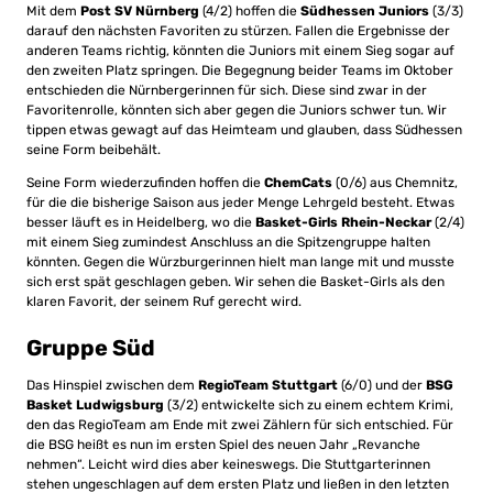
Mit dem
Post SV Nürnberg
(4/2) hoffen die
Südhessen Juniors
(3/3)
darauf den nächsten Favoriten zu stürzen. Fallen die Ergebnisse der
anderen Teams richtig, könnten die Juniors mit einem Sieg sogar auf
den zweiten Platz springen. Die Begegnung beider Teams im Oktober
entschieden die Nürnbergerinnen für sich. Diese sind zwar in der
Favoritenrolle, könnten sich aber gegen die Juniors schwer tun. Wir
tippen etwas gewagt auf das Heimteam und glauben, dass Südhessen
seine Form beibehält.
Seine Form wiederzufinden hoffen die
ChemCats
(0/6) aus Chemnitz,
für die die bisherige Saison aus jeder Menge Lehrgeld besteht. Etwas
besser läuft es in Heidelberg, wo die
Basket-Girls Rhein-Neckar
(2/4)
mit einem Sieg zumindest Anschluss an die Spitzengruppe halten
könnten. Gegen die Würzburgerinnen hielt man lange mit und musste
sich erst spät geschlagen geben. Wir sehen die Basket-Girls als den
klaren Favorit, der seinem Ruf gerecht wird.
Gruppe Süd
Das Hinspiel zwischen dem
RegioTeam Stuttgart
(6/0) und der
BSG
Basket Ludwigsburg
(3/2) entwickelte sich zu einem echtem Krimi,
den das RegioTeam am Ende mit zwei Zählern für sich entschied. Für
die BSG heißt es nun im ersten Spiel des neuen Jahr „Revanche
nehmen“. Leicht wird dies aber keineswegs. Die Stuttgarterinnen
stehen ungeschlagen auf dem ersten Platz und ließen in den letzten