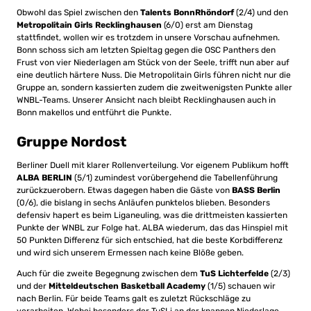
Obwohl das Spiel zwischen den
Talents BonnRhöndorf
(2/4) und den
Metropolitain Girls Recklinghausen
(6/0) erst am Dienstag
stattfindet, wollen wir es trotzdem in unsere Vorschau aufnehmen.
Bonn schoss sich am letzten Spieltag gegen die OSC Panthers den
Frust von vier Niederlagen am Stück von der Seele, trifft nun aber auf
eine deutlich härtere Nuss. Die Metropolitain Girls führen nicht nur die
Gruppe an, sondern kassierten zudem die zweitwenigsten Punkte aller
WNBL-Teams. Unserer Ansicht nach bleibt Recklinghausen auch in
Bonn makellos und entführt die Punkte.
Gruppe Nordost
Berliner Duell mit klarer Rollenverteilung. Vor eigenem Publikum hofft
ALBA BERLIN
(5/1) zumindest vorübergehend die Tabellenführung
zurückzuerobern. Etwas dagegen haben die Gäste von
BASS Berlin
(0/6), die bislang in sechs Anläufen punktelos blieben. Besonders
defensiv hapert es beim Liganeuling, was die drittmeisten kassierten
Punkte der WNBL zur Folge hat. ALBA wiederum, das das Hinspiel mit
50 Punkten Differenz für sich entschied, hat die beste Korbdifferenz
und wird sich unserem Ermessen nach keine Blöße geben.
Auch für die zweite Begegnung zwischen dem
TuS Lichterfelde
(2/3)
und der
Mitteldeutschen Basketball Academy
(1/5) schauen wir
nach Berlin. Für beide Teams galt es zuletzt Rückschläge zu