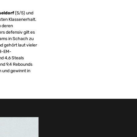
seldorf
(5/5) und
kten Klassenerhalt.
u deren
s defensiv gilt es
eams in Schach zu
 gehört laut vieler
-B-EM-
nd 4,6 Steals
 und 9,4 Rebounds
 und gewinnt in