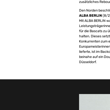
zusätzliches Reboun
Den Norden beschli
ALBA BERLIN
(8/2)
Mit ALBA BERLIN war
Leistungsträgerinne
für die Bascats zu
halten. Dieses setz
Konkurrenten zum e
Europameisterinnen v
lieferte, ist im Ba
beinahe auf ein Do
Düsseldorf.