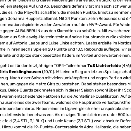
n hohen Siegen und klaren Niederlagen war es auch aufgrund der Verl
abei) ein stetiges Auf und Ab. Besonders defensiv tat man sich schwer u
 die es in die Playoffs schafften, die meisten Punkte. Ernst zu nehmen 
egen Johanna Huppertz allemal. Mit 24 Punkten, zehn Rebounds und 6,4
orennationalspielerin zu den Anwärtern auf den MVP-Award. Für Wedel
e gegen ALBA BERLIN aus den Klamotten zu schütteln. Mit zwischenzei
eam aus Schleswig-Holstein stolz auf seine Hauptrunde zurückblicken.
em auf Antonia Laabs und Luise Linke achten. Laabs erzielte im Nordo
ke in ihren sechs Spielen 20 Punkte und 10,5 Rebounds auflegte. Wir 
 Breite und Spitze stark besetzten Kaders im Vorteil und erwarten einen
 geht es für den letztjährigen TOP4-Teilnehmer
TuS Lichterfelde
(4/6)
Girls Recklinghausen
(10/0). Mit einem Sieg am letzten Spieltag schaf
zug. Nach einer Saison mit vielen umkämpften und engen Partien wird 
hen, um gegen die Metro Girls zu bestehen. Dabei stehen besonders M
kus. Beide Guards zeichneten sich in dieser Saison sowohl über ihr Sco
waren entscheidende Faktoren für die Achtelfinal-Qualifikation. Auf 
hausen eines der zwei Teams, welches die Hauptrunde verlustpunktfre
lieben dominierte. Neben einer im Ligavergleich eher unspektakuläre
irls defensiv keiner etwas vor. Als einziges Team blieb man unter 500 k
elefeld (3,4 STL, 3,1 BLK) und Lucie Keune (3,7 STL) zwei absolute Defen
 Hinzu kommt die 19-Punkte-Centerspielerin Adna Halibasic, die neben