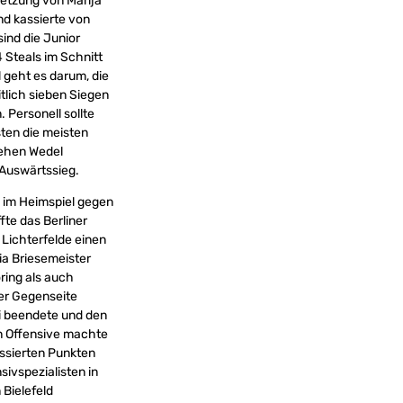
etzung von Marija
nd kassierte von
sind die Junior
 Steals im Schnitt
 geht es darum, die
tlich sieben Siegen
 Personell sollte
sten die meisten
sehen Wedel
 Auswärtssieg.
 im Heimspiel gegen
fte das Berliner
Lichterfelde einen
ia Briesemeister
ring als auch
der Gegenseite
i beendete und den
n Offensive machte
assierten Punkten
sivspezialisten in
 Bielefeld