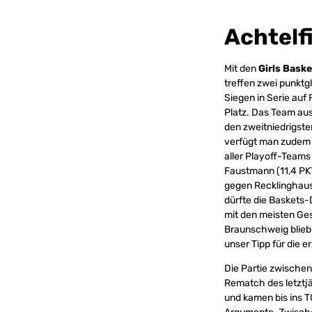
Achtelf
Mit den
Girls Bask
treffen zwei punktg
Siegen in Serie auf 
Platz. Das Team aus
den zweitniedrigste
verfügt man zudem 
aller Playoff-Teams
Faustmann (11,4 PKT
gegen Recklinghaus
dürfte die Baskets-
mit den meisten Ges
Braunschweig blieb
unser Tipp für die 
Die Partie zwische
Rematch des letztjä
und kamen bis ins T