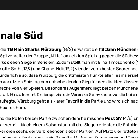
inale Süd
 die
TG Main Sharks Würzburg
(8/2) erwartet die
TS Jahn München
Spitzenreiter der Gruppe „Mitte“ am letzten Spieltag gegen die Südhess
ks sieben Siege in Serie ein. Zudem stellt man mit Elina Timoschenko (1
rlotte Soth (13,9) und Chanel Ndi (13,2) vier der zehn besten Scorerinn
nderlich also, dass Würzburg die drittmeisten Punkte aller Teams erziel
m vorletzten Spieltag den entscheidenden Sieg für den direkten Klasse
trecke von vier Spielen. Besonderes Augenmerk liegt bei den Münchene
uff. Hinzu kommt Dreierspezialistin Veronika Semykasheva, die bei ei
uflegte. Würzburg geht als klarer Favorit in die Partie und wird sich n
ball sichern.
nd die Rollen bei der Partie zwischen dem heimischen
Post SV
(4/6) u
ar verteilt. Nach einem Saisonstart mit drei Siegen erlebten die Fränki
verloren sechs der verbliebenden sieben Partien. Auf Platz vier rettete
enüber der Konkurrenz in die Playoffs. Mit Noemi Schoenauer und Jan