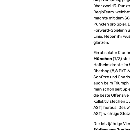
über zwei 13-Punkte
RegioTeam, welches 
machte mit dem Süde
Punkten pro Spiel.
Forward-Spielerin ü
Linie. Neben ihr wu
glänzen.
Ein absoluter Krach
München
(7/3) ste
Hofheim drehte im S
Oberhag (8,8 PKT, 6,
Schütze und Charlot
auch beim Triumph i
man schon seit Spie
die beste Offensive 
Kollektiv stechen Ju
AST) heraus. Des We
AST) wichtige Stütz
Der letztjährige Vier
Südhessen Junio