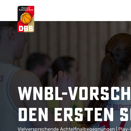
Suchvorschläge
Lorem Ipsum
Dolor Sit
Amet Valputo
WNBL-Vorsch
den ersten S
Vielversprechende Achtelfinalbegegnungen | Pla