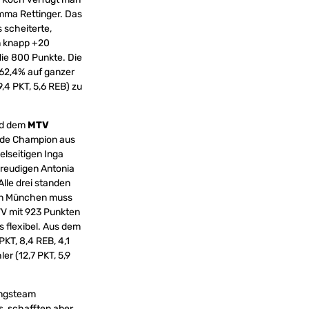
Emma Rettinger. Das
 scheiterte,
n knapp +20
ie 800 Punkte. Die
 62,4% auf ganzer
,4 PKT, 5,6 REB) zu
nd dem
MTV
ende Champion aus
elseitigen Inga
ffreudigen Antonia
lle drei standen
 In München muss
MTV mit 923 Punkten
s flexibel. Aus dem
PKT, 8,4 REB, 4,1
r (12,7 PKT, 5,9
ungsteam
, schafften aber