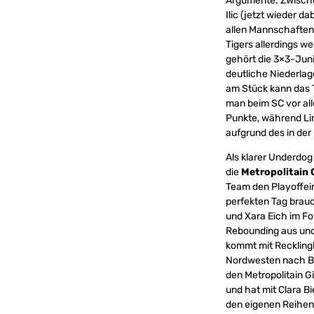
Argumente. Zwische
Ilic (jetzt wieder d
allen Mannschaften,
Tigers allerdings w
gehört die 3×3-Juni
deutliche Niederlag
am Stück kann das T
man beim SC vor all
Punkte, während Lin
aufgrund des in der
Als klarer Underdog
die
Metropolitain 
Team den Playoffein
perfekten Tag brauc
und Xara Eich im Fo
Rebounding aus und 
kommt mit Reckling
Nordwesten nach Be
den Metropolitain G
und hat mit Clara Bi
den eigenen Reihen.