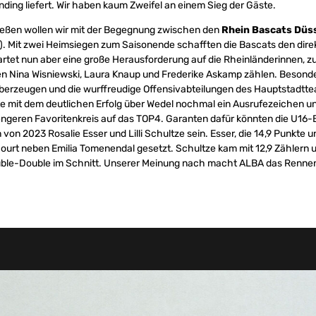
ding liefert. Wir haben kaum Zweifel an einem Sieg der Gäste.
eßen wollen wir mit der Begegnung zwischen den
Rhein Bascats Düs
. Mit zwei Heimsiegen zum Saisonende schafften die Bascats den dire
tet nun aber eine große Herausforderung auf die Rheinländerinnen, z
n Nina Wisniewski, Laura Knaup und Frederike Askamp zählen. Besonder
 überzeugen und die wurffreudige Offensivabteilungen des Hauptstadtt
te mit dem deutlichen Erfolg über Wedel nochmal ein Ausrufezeichen und
ngeren Favoritenkreis auf das TOP4. Garanten dafür könnten die U16
on 2023 Rosalie Esser und Lilli Schultze sein. Esser, die 14,9 Punkte u
ckcourt neben Emilia Tomenendal gesetzt. Schultze kam mit 12,9 Zählern
uble-Double im Schnitt. Unserer Meinung nach macht ALBA das Rennen