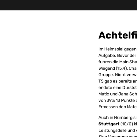
Achtelf
Im Heimspiel gegen
Aufgabe. Bevor der 
fuhren die Main Shar
Wiegand (15,4), Cha
Gruppe. Nicht verwu
TS gab es bereits a
endete eine Dursts
Matic und Jana Scha
von 39% 13 Punkte a
Ermessen den Match
Auch in Nürnberg si
Stuttgart
(10/0) kl
Leistungsdelle und 
Sieg Vorsprung geg