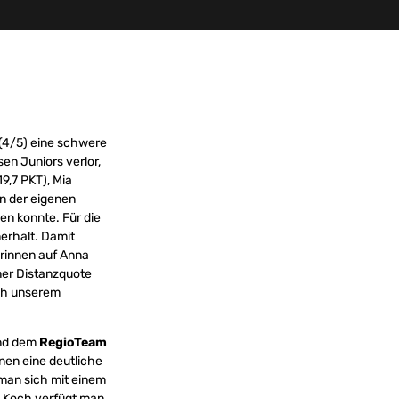
(4/5) eine schwere
en Juniors verlor,
9,7 PKT), Mia
en der eigenen
en konnte. Für die
nerhalt. Damit
rinnen auf Anna
ner Distanzquote
ach unserem
nd dem
RegioTeam
nnen eine deutliche
 man sich mit einem
a Koch verfügt man