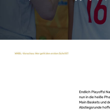
WNBL-Vorschau: Wer geht den ersten Schritt?
Endlich Playoffs! N
nun in die heiße Ph
Main Baskets und d
Abstiegsrunde hoff