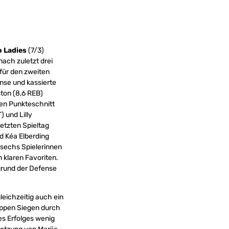
 Ladies
(7/3)
ach zuletzt drei
 für den zweiten
nse und kassierte
ton (8,6 REB)
en Punkteschnitt
 und Lilly
etzten Spieltag
d Kéa Elberding
 sechs Spielerinnen
 klaren Favoriten.
grund der Defense
gleichzeitig auch ein
nappen Siegen durch
es Erfolges wenig