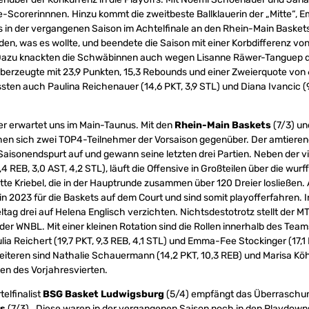
-Scorerinnnen. Hinzu kommt die zweitbeste Ballklauerin der „Mitte“, 
in der vergangenen Saison im Achtelfinale an den Rhein-Main Baskets
n, was es wollte, und beendete die Saison mit einer Korbdifferenz vo
 Dazu knackten die Schwäbinnen auch wegen Lisanne Räwer-Tanguep d
berzeugte mit 23,9 Punkten, 15,3 Rebounds und einer Zweierquote von
ssten auch Paulina Reichenauer (14,6 PKT, 3,9 STL) und Diana Ivancic (9
er erwartet uns im Main-Taunus. Mit den
Rhein-Main Baskets
(7/3) u
hen sich zwei TOP4-Teilnehmer der Vorsaison gegenüber. Der amtier
aisonendspurt auf und gewann seine letzten drei Partien. Neben der vi
4 REB, 3,0 AST, 4,2 STL), läuft die Offensive in Großteilen über die wur
te Kriebel, die in der Hauptrunde zusammen über 120 Dreier losließen. A
n 2023 für die Baskets auf dem Court und sind somit playofferfahren.
ltag drei auf Helena Englisch verzichten. Nichtsdestotrotz stellt der 
der WNBL. Mit einer kleinen Rotation sind die Rollen innerhalb des Team
lia Reichert (19,7 PKT, 9,3 REB, 4,1 STL) und Emma-Fee Stockinger (17,1 
iteren sind Nathalie Schauermann (14,2 PKT, 10,3 REB) und Marisa Köhle
en des Vorjahresvierten.
telfinalist
BSG Basket Ludwigsburg
(5/4) empfängt das Überrasch
rs
(7/3). Diese waren in der vergangenen Saison noch in den Playdowns