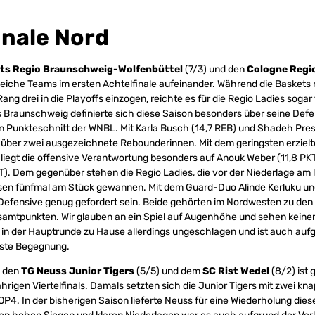
inale Nord
ets Regio Braunschweig-Wolfenbüttel
(7/3) und den
Cologne Regio
leiche Teams im ersten Achtelfinale aufeinander. Während die Baskets n
Rang drei in die Playoffs einzogen, reichte es für die Regio Ladies sogar
 Braunschweig definierte sich diese Saison besonders über seine Defe
n Punkteschnitt der WNBL. Mit Karla Busch (14,7 REB) und Shadeh Pres
über zwei ausgezeichnete Rebounderinnen. Mit dem geringsten erzielt
 liegt die offensive Verantwortung besonders auf Anouk Weber (11,8 PKT)
). Dem gegenüber stehen die Regio Ladies, die vor der Niederlage am l
en fünfmal am Stück gewannen. Mit dem Guard-Duo Alinde Kerluku un
Defensive genug gefordert sein. Beide gehörten im Nordwesten zu den
amtpunkten. Wir glauben an ein Spiel auf Augenhöhe und sehen keinen
 in der Hauptrunde zu Hause allerdings ungeschlagen und ist auch auf
erste Begegnung.
n den
TG Neuss Junior Tigers
(5/5) und dem
SC Rist Wedel
(8/2) ist 
hrigen Viertelfinals. Damals setzten sich die Junior Tigers mit zwei k
OP4. In der bisherigen Saison lieferte Neuss für eine Wiederholung dies