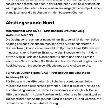
schwächer besetzt, hat aber in der Breite noch viele Spielerinnen, die
wichtige Impulse liefern. Wir erwarten ein ausgeglichenes Spiel, sehen
stand jetzt aber die Gastgeber mit den besseren Chancen.
Abstiegsrunde Nord
Metropolitain Girls (2/3) – Girls Baskets Braunschweig-
Wolfenbüttel (3/2)
Die Gastgeber brauchen dringend einen Sieg, sonst ist der vorläufige
Abstieg besiegelt. Nachdem man das erste Aufeinandertreffen in
Braunschweig knapp verlor, braucht im Optimalfall eine Differenz von
mindestens acht Punkten. Braunschweig hingegen könnte mit dem
dritten Sieg in Serie den Klassenerhalt sichern und seine ziemlich
verkorkste Saison retten. Die Gäste sind leichter Favorit obgleich auch
Recklinghausen bislang in den Playdowns gute Ansätze zeigte.
TG Neuss Junior Tigers (2/3) – Mitteldeutsche Basketball
Academy (3/2)
Für Neuss und die MBA gelten ähnliche Voraussetzungen. Beide
müssen für den Klassenerhalt gewinnen. Sollte dies sowohl Neuss als
auch Recklinghausen tun, käme es zu einem Vierervergleich. Da die
MBA das Hinspiel mit zehn Punkten verlor, könnte es für den aktuellen
Tabellenführer der Abstiegsrunde Nord in diesem Fall eng werden. Wir
rechnen aber mit einem Auswärtssieg.