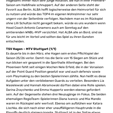
insgesamt immer noch sehr junge Rotation, die nun in ihrer Premiere-
Saison am Halbfinale schnuppert. Auf der anderen Seite steht der
Favorit aus Berlin. ALBA hofft logischerweise den Heimvorteil für sich
zu nutzen und würde das TOP4 im eigenen Wohnzimmer nur sehr
ungern von der Seitenlinie verfolgen. Nachdem man es im Rückspiel
ohne Lilli Schultze nicht geregelt bekam, würde es uns wundern wenn
Head Coach Antonio Canamero auch am Sonntag auf den
amtierenden WNBL-MVP verzichtet. Hat ALBA alle an Bord, sind sie
für uns leicht im Vorteil und sollten das Spiel zu ihren Gunsten
entscheiden.
TSV Hagen – MTV Stuttgart (1/1)
Es dauerte bis in den März, ehe Hagen sein erstes Pflichtspiel der
Saison 25/26 verlor. Damit riss die Serie von 15 Siegen am Stück und
nun blicken wir gespannt in die Sporthalle Altenhagen. Bei den
Phoenixen fehlt seit einigen Wochen Nele Erfeld, die in der Vorsaison
auf der Point Guard Position gesetzt war und auch defensiv sowie
vom Playmaking zu den besten Spielerinnen zählte. Nun heißt es diese
Aufgaben unter den verbliebenen Guards zu verteilen. Besonders Lia
Wasielewski und Hannah Abramowski dürften dabei eine Rolle spielen.
Darina Zraychenko und Emma Huppertz werden ebenso gefordert
sein. Auf der Gegenseite stehen drei Neuzugänge im Fokus. Die beiden
ehemaligen RegioTeam-Spielerinnen Diana Ivancic und Mia Mandic
waren im Rückspiel sehr wertvoll. Ebenso am aufblühen war Katara
Lischka, die sich nach einer eher unauffälligeren Hauptrunde in die
Playoffs deutlich steigern konnte. Stuttgart ist in der Spitze etwas