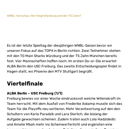
WNBL-Vorschau: Wer folgt Würzburg und der TS Jahn?
Es ist der letzte Spieltag der diesjährigen WNBL-Saison bevor wir
unseren Fokus auf das TOP4 in Berlin richten. Zwei Teilnehmer stehen
mit den TG Main Sharks Würzburg und der TS Jahn München bereits
fest. Vier Mannschaften hoffen noch. Im ersten Do-or-Die erwartet
ALBA Berlin den USC Freiburg. Das zweite Entscheidungsspiel findet in
Hagen statt, wo Phoenix den MTV Stuttgart begrüßt.
Viertelfinale
ALBA Berlin – USC Freiburg (1/1)
Freiburg bewies vor einer Woche eindrucksvoll welche Willenskraft im
Team herrscht. Mit dem Ausfall von Frederike Askamp musste sich das
Team für die Playoffs neu sortieren. Mehr Verantwortung auf den den
Schultern von Karla Paradzik und Lara Gierlich, die bislang der
Aufgabe gewachsen scheinen. Zudem traten auch Lola Hadzidedic
und Amelie Mbah mehr ins Scheinwerferlicht und ergänzten eine