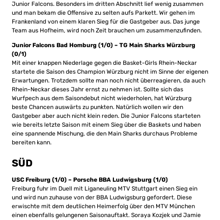
Junior Falcons. Besonders im dritten Abschnitt lief wenig zusammen
und man bekam die Offensive zu selten aufs Parkett. Wir gehen im
Frankenland von einem klaren Sieg für die Gastgeber aus. Das junge
Team aus Hofheim, wird noch Zeit brauchen um zusammenzufinden.
Junior Falcons Bad Homburg (1/0) – TG Main Sharks Würzburg
(0/1)
Mit einer knappen Niederlage gegen die Basket-Girls Rhein-Neckar
startete die Saison des Champion Würzburg nicht im Sinne der eigenen
Erwartungen. Trotzdem sollte man noch nicht überreagieren, da auch
Rhein-Neckar dieses Jahr ernst zu nehmen ist. Sollte sich das
Wurfpech aus dem Saisondebut nicht wiederholen, hat Würzburg
beste Chancen auswärts zu punkten. Natürlich wollen wir den
Gastgeber aber auch nicht klein reden. Die Junior Falcons starteten
wie bereits letzte Saison mit einem Sieg über die Baskets und haben
eine spannende Mischung, die den Main Sharks durchaus Probleme
bereiten kann.
SÜD
USC Freiburg (1/0) – Porsche BBA Ludwigsburg (1/0)
Freiburg fuhr im Duell mit Liganeuling MTV Stuttgart einen Sieg ein
und wird nun zuhause von der BBA Ludwigsburg gefordert. Diese
erwischte mit dem deutlichen Heimerfolg über den MTV München
einen ebenfalls gelungenen Saisonauftakt. Soraya Kozjek und Jamie