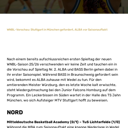
WNBL-Vorschau: Stuttgart in München gefordert, ALBA vor Saisonauftakt
Nach einem bereits aufschlussreichen ersten Spieltag der neuen
WNBL-Saison 25/26 verschwenden wir keine Zeit und tauchen ein in
die Vorschau auf Spieltag Nr. 2. ALBA und BASS Berlin gehen dabei in
ihr erster Saisonspiel. Während BASS in Braunschweig gefordert sein
wird, bekommt es ALBA zuhause mit Wedel zu tun. Für den
amtierenden Meister Würzburg, den es letzte Woche kalt erwischte,
steht Wiedergutmachung bei den Junior Falcons Homburg auf dem
Programm. Ein Leckerbissen im Süden wartet in der Halle des TS Jahn
München, wo sich Aufsteiger MTV Stuttgart hofft zu beweisen.
NORD
Mitteldeutsche Basketball Academy (0/1) – TuS Lichterfelde (1/0)
Während die MBA zum Saisonauftakt eine knappe Niederlage in Wedel