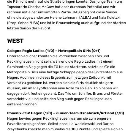
die PS nicht mehr auf die Straße bringen konnte. Das junge Team um
Topscorerin Cherise McCaw hat aber durchaus Potential und wir
rechnen mit einer umkämpften Partie. BASS beginnt diese Saison
ohne die abgewanderten Helene Lehmann (ALBA) und Nala Koletzki
(Prep-School/USA) und ist in Braunschweig auch aufgrund der starken
letzten Saison der Favorit.
WEST
Cologne Regio Ladies (1/0) – Metropolitain Girls (0/1)
Unterschiedlicher könnten die Vorzeichen zwischen Köln und
Recklinghausen nicht sein. Während die Regio Ladies mit einem
fulminanten Sieg gegen die TG Neuss starteten, setzte es für die
Metropolitain Girls eine heftige Schlappe gegen das Spitzenteam aus
Hagen. Auch wenn dieses Ergebnis zum jetzigen Zeitpunkt mit
Vorsicht zu genießen ist, werden sich die Girls deutlich steigern
müssen, um im Playoffrennen eine Rolle zu spielen. Köln haben wir
dagegen dort fest eingeplant. Das Trio um Schiffer, Bruns und Förster
verspricht viel und sollte den Sieg auch gegen Recklinghausen
einfahren können.
Phoenix-TSV Hagen (1/0) – Junior-Team Osnabrück/Artland (1/0)
Hagen bewies gegen Recklinghausen warum sie zum engeren
Favoritenkreis gehören. Selbst ohne Lia Wasielewski und Darina
Zraychenko knackte man mühelos die 100 Punkte und spielte sich an