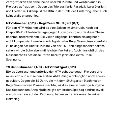
Zentgraf erzielten dabei beide über 20 Punkte und werden auch in
Freiburg gefragt sein. Gegen das Trio aus Karla Paradzik, Lara Gierlich
und Frederike Askamp ist die BBA in der Rolle des Underdog, aber auch
keinesfalls chancenlos.
MTV München (0/1) – RegioTeam Stuttgart (0/1)
Für den MTV München wird es eine Saison im Umbruch. Nach der
knapp 20-Punkte-Niederlage gegen Ludwigsburg wurde diese These
nochmal unterstrichen. Die vielen Abgänge, konnten bislang noch
nicht kompensiert werden und obgleich das RegioTeam diese ebenfalls
zu beklagen hat und 111 Punkte von der TS Jahn eingeschenkt bekam,
sehen wir die Schwaben mit leichten Vorteilen. Auch hinsichtlich des
Klassenerhalts hat diese Partie bereits jetzt eine extra Prise
Spannung.
TS Jahn München (1/0) – MTV Stuttgart (0/1)
Etwas überraschend unterlag der MTV zuhause gegen Freiburg und
muss sich nun auf seinen ersten WNBL-Sieg wohlmöglich noch etwas
gedulden. Gegen die TS Jahn, die mit dem Stuttgarter Stadtrivalen
RegioTeam kurzen Prozess machte, wird es eine schwierige Aufgabe.
Das Gespann um Anna Matic zeigte am ersten Spieltag eindrucksvoll,
warum man sie auf der Rechnung haben sollte. Wir erwarten einen
Heimsieg.