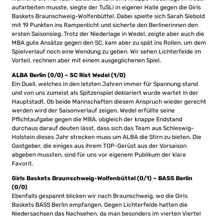
aufarbeiten musste, siegte der TuSLi in eigener Halle gegen die Girls
Baskets Braunschweig-Wolfenbüttel. Dabei spielte sich Sarah Siebold
mit 19 Punkten ins Rampenlicht und sicherte den Berlinerinnen den
ersten Saisonsieg. Trotz der Niederlage in Wedel, zeigte aber auch die
MBA gute Ansätze gegen den SC, kam aber zu spät ins Rollen, um dem
Spielverlauf noch eine Wendung zu geben. Wir sehen Lichterfelde im
Vorteil, rechnen aber mit einem ausgeglichenen Spiel.
ALBA Berlin (0/0) – SC Rist Wedel (1/0)
Ein Duell, welches in den letzten Jahren immer für Spannung stand
und von uns zumeist als Spitzenspiel deklariert wurde wartet in der
Hauptstadt. Ob beide Mannschaften diesem Anspruch wieder gerecht
werden wird der Saisonverlauf zeigen. Wedel erfüllte seine
Pflichtaufgabe gegen die MBA, obgleich der knappe Endstand
durchaus darauf deuten lässt, dass sich das Team aus Schleswig-
Holstein dieses Jahr strecken muss um ALBA die Stirn zu bieten. Die
Gastgeber, die einiges aus ihrem TOP-Gerüst aus der Vorsaison
abgeben mussten, sind für uns vor eigenem Publikum der klare
Favorit.
Girls Baskets Braunschweig-Wolfenbüttel (0/1) – BASS Berlin
(0/0)
Ebenfalls gespannt blicken wir nach Braunschweig, wo die Girls
Baskets BASS Berlin empfangen. Gegen Lichterfelde hatten die
Niedersachsen das Nachsehen, da man besonders im vierten Viertel