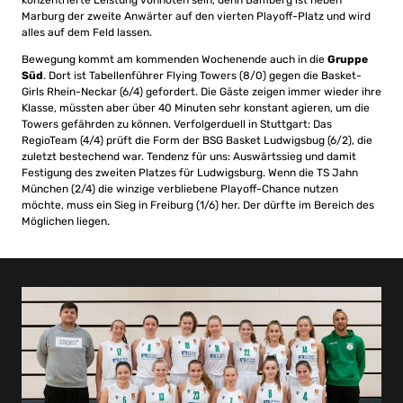
konzentrierte Leistung vonnöten sein, denn Bamberg ist neben
Marburg der zweite Anwärter auf den vierten Playoff-Platz und wird
alles auf dem Feld lassen.
Bewegung kommt am kommenden Wochenende auch in die
Gruppe
Süd
. Dort ist Tabellenführer Flying Towers (8/0) gegen die Basket-
Girls Rhein-Neckar (6/4) gefordert. Die Gäste zeigen immer wieder ihre
Klasse, müssten aber über 40 Minuten sehr konstant agieren, um die
Towers gefährden zu können. Verfolgerduell in Stuttgart: Das
RegioTeam (4/4) prüft die Form der BSG Basket Ludwigsbug (6/2), die
zuletzt bestechend war. Tendenz für uns: Auswärtssieg und damit
Festigung des zweiten Platzes für Ludwigsburg. Wenn die TS Jahn
München (2/4) die winzige verbliebene Playoff-Chance nutzen
möchte, muss ein Sieg in Freiburg (1/6) her. Der dürfte im Bereich des
Möglichen liegen.