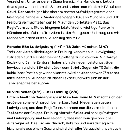
Vorzeichen. Unter anderem Diana Ivancic, Mia Mandic und Leticia
Gnassigbe wechselten die Seiten und stehen nun für den MTV auf dem
Court. Der Aufsteiger biss sich am harten Auftaktprogramm aber
bislang die Zähne aus. Niederlagen gegen TS Jahn München und USC
Freiburg verfrachteten den MTV auf den vorletzten Platz. Das
RegioTeam schaffte es hingegen letzte Woche wichtige Punkte in
München einzufahren. Trotzdem ist der Gastgeber Underdog und wir
rechnen mit dem ersten Saisonsieg des MTV.
Porsche BBA Ludwigsburg (1/1) – TS Jahn München (2/0)
Trotz der klaren Niederlagen in Freiburg, kann man in Ludwigsburg
zufrieden auf die ersten beiden Spieltage zurückblicken. Mit Soraya
Kozjek und Jamie Zentgraf haben sich die neuen Leistungsträger
bewiesen und die BBA steht über dem Strich. Gegen die TS Jahn, die
beide ihrer Partien gewinnen konnte, wird es aber schwer Zählbares
mitzunehmen. München ist klarer Favorit und wird sich an der
Tabellenspitze behaupten.
MTV München (0/2) – USC Freiburg (2/0)
Unterschiedliche Gemengelage in München. Beim MTV macht sich der
große personelle Umbruch bemerkbar. Nach Niederlagen gegen
Ludwigsburg und dem RegioTeam, kommen nun die vermeintlichen
Topteams der Gruppe. Freiburg startete furios und schlug Stuttgart
und Ludwigsburg und bewies damit, dass man kein gewöhnlicher
Aufsteiger ist. Das Trio aus Gierlich, Askamp und Paradzik agierte
bislang wie aus einem Guss und wird sich aller Voraussicht nach auch