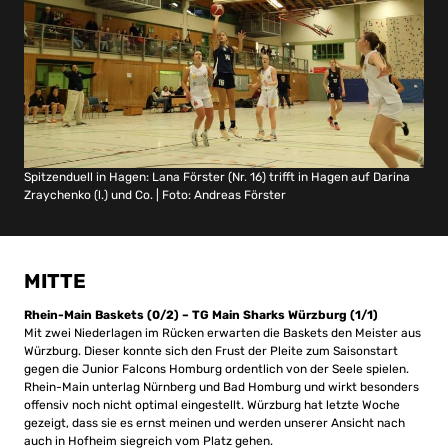
Spitzenduell in Hagen: Lana Förster (Nr. 16) trifft in Hagen auf Darina
Zraychenko (l.) und Co. | Foto: Andreas Förster
MITTE
Rhein-Main Baskets (0/2) – TG Main Sharks Würzburg (1/1)
Mit zwei Niederlagen im Rücken erwarten die Baskets den Meister aus
Würzburg. Dieser konnte sich den Frust der Pleite zum Saisonstart
gegen die Junior Falcons Homburg ordentlich von der Seele spielen.
Rhein-Main unterlag Nürnberg und Bad Homburg und wirkt besonders
offensiv noch nicht optimal eingestellt. Würzburg hat letzte Woche
gezeigt, dass sie es ernst meinen und werden unserer Ansicht nach
auch in Hofheim siegreich vom Platz gehen.