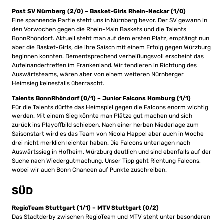
Post SV Nürnberg (2/0) – Basket-Girls Rhein-Neckar (1/0)
Eine spannende Partie steht uns in Nürnberg bevor. Der SV gewann in
den Vorwochen gegen die Rhein-Main Baskets und die Talents
BonnRhöndorf. Aktuell steht man auf dem ersten Platz, empfängt nun
aber die Basket-Girls, die ihre Saison mit einem Erfolg gegen Würzburg
beginnen konnten. Dementsprechend verheißungsvoll erscheint das
Aufeinandertreffen im Frankenland. Wir tendieren in Richtung des
Auswärtsteams, wären aber von einem weiteren Nürnberger
Heimsieg keinesfalls überrascht.
Talents BonnRhöndorf (0/1) – Junior Falcons Homburg (1/1)
Für die Talents dürfte das Heimspiel gegen die Falcons enorm wichtig
werden. Mit einem Sieg könnte man Plätze gut machen und sich
zurück ins Playoffbild schieben. Nach einer herben Niederlage zum
Saisonstart wird es das Team von Nicola Happel aber auch in Woche
drei nicht merklich leichter haben. Die Falcons unterlagen nach
Auswärtssieg in Hofheim, Würzburg deutlich und sind ebenfalls auf der
Suche nach Wiedergutmachung. Unser Tipp geht Richtung Falcons,
wobei wir auch Bonn Chancen auf Punkte zuschreiben.
SÜD
RegioTeam Stuttgart (1/1) – MTV Stuttgart (0/2)
Das Stadtderby zwischen RegioTeam und MTV steht unter besonderen