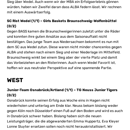
Sieg über Wedel. Auch wenn wir der MBA ein Erfolgserlebnis gönnen
würden, haben wir Zweifel daran dass ALBA federn lässt. Wir rechnen
mit einem Auswärtserfolg.
SC Rist Wedel (1/1) – Girls Baskets Braunschweig-Wolfenbüttel
(0/2)
Gegen BASS kamen die Braunschweigerinnen zuletzt unter die Räder
und konnten ihre guten Ansätze aus dem Saisonauftakt nicht
bestätigen. Das junge Team aus Niedersachsen bekommt es nun mit
dem SC aus Wedel zutun. Diese waren nicht minder chancenlos gegen
ALBA und stehen nach einem Sieg und einer Niederlage im Mittelfeld.
Braunschweig winkt bei einem Sieg aber der vierte Platz und damit
das Vorbeiziehen an den Risterinnen. Auch wenn Wedel Favorit ist,
hoffen wir aus neutraler Perspektive auf eine spannende Partie.
WEST
Junior-Team Osnabrück/Artland (1/1) – TG Neuss Junior Tigers
(0/2)
Osnabrück konnte seinen Erfolg aus Woche eins in Hagen nicht
wiederholen und unterlag am Ende klar. Neuss bekam bislang weder
gegen Köln noch Düsseldorf einen Fuß auf den Boden und wird es auch
in Osnabrück schwer haben. Bislang haben sich die neuen
Leistungsträger, die die abgewanderten Emma Huppertz, Eva Kleyer
Lonne Sluyter ersetzen sollen noch nicht herauskristallisiert. Wir