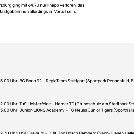
zburg ging mit 64:70 nur knapp verloren, das
stgeberinnen allerdings im Vorteil sein.
 15.00 Uhr: BG Bonn 92 – RegioTeam Stuttgart (Sportpark Pennenfeld,
 12.00 Uhr: TuS Lichterfelde – Herner TC (Grundschule am Stadtpark Steg
 13.00 Uhr: Junior-LIONS Academy – TG Neuss Junior Tigers (Sporthalle
 12.30 Uhr: USC Freiburg – DJK Don Bosco Bamberg (Sepp-Glaser-Halle,