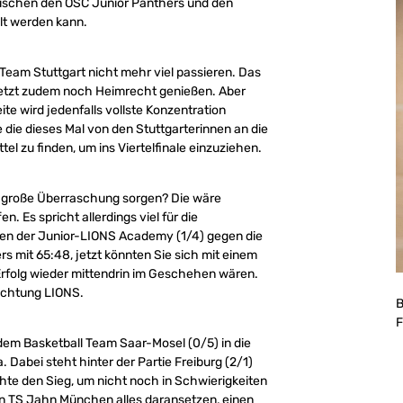
wischen den OSC Junior Panthers und den
lt werden kann.
Team Stuttgart nicht mehr viel passieren. Das
e jetzt zudem noch Heimrecht genießen. Aber
ite wird jedenfalls vollste Konzentration
 die dieses Mal von den Stuttgarterinnen an die
tel zu finden, um ins Viertelfinale einzuziehen.
ne große Überraschung sorgen? Die wäre
. Es spricht allerdings viel für die
en der Junior-LIONS Academy (1/4) gegen die
s mit 65:48, jetzt könnten Sie sich mit einem
Erfolg wieder mittendrin im Geschehen wären.
Richtung LIONS.
B
F
dem Basketball Team Saar-Mosel (0/5) in die
Dabei steht hinter der Partie Freiburg (2/1)
te den Sieg, um nicht noch in Schwierigkeiten
en TS Jahn München alles daransetzen, einen