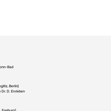
 Bonn-Bad
litz, Berlin)
 Dr. D. Erxleben
 Freiburg)