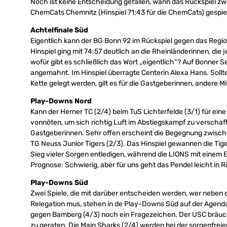
Noch ist keine Entscheidung gefallen, wann das Rückspiel z
ChemCats Chemnitz (Hinspiel 71:43 für die ChemCats) gespie
Achtelfinale Süd
Eigentlich kann der BG Bonn 92 im Rückspiel gegen das Regio
Hinspiel ging mit 74:57 deutlich an die Rheinländerinnen, di
wofür gibt es schließlich das Wort „eigentlich“? Auf Bonner Se
angemahnt. Im Hinspiel überragte Centerin Alexa Hans. Sollte
Kette gelegt werden, gilt es für die Gastgeberinnen, andere Mit
Play-Downs Nord
Kann der Herner TC (2/4) beim TuS Lichterfelde (3/1) für ei
vonnöten, um sich richtig Luft im Abstiegskampf zu verschaffen
Gastgeberinnen. Sehr offen erscheint die Begegnung zwisch
TG Neuss Junior Tigers (2/3). Das Hinspiel gewannen die Tiger
Sieg vieler Sorgen entledigen, während die LIONS mit einem 
Prognose: Schwierig, aber für uns geht das Pendel leicht in 
Play-Downs Süd
Zwei Spiele, die mit darüber entscheiden werden, wer neben 
Relegation mus, stehen in de Play-Downs Süd auf der Agenda. 
gegen Bamberg (4/3) noch ein Fragezeichen. Der USC bräuch
zu geraten. Die Main Sharks (2/4) werden bei der sorgenfrei