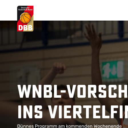
Suchvorschläge
Lorem Ipsum
Dolor Sit
Amet Valputo
WNBL-Vorsch
ins Viertelf
Dünnes Programm am kommenden Wochenende