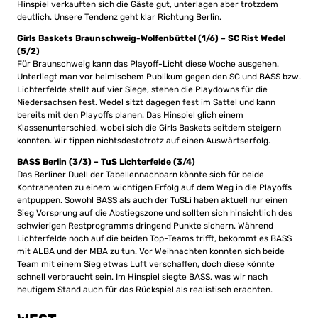
Hinspiel verkauften sich die Gäste gut, unterlagen aber trotzdem
deutlich. Unsere Tendenz geht klar Richtung Berlin.
Girls Baskets Braunschweig-Wolfenbüttel (1/6) – SC Rist Wedel
(5/2)
Für Braunschweig kann das Playoff-Licht diese Woche ausgehen.
Unterliegt man vor heimischem Publikum gegen den SC und BASS bzw.
Lichterfelde stellt auf vier Siege, stehen die Playdowns für die
Niedersachsen fest. Wedel sitzt dagegen fest im Sattel und kann
bereits mit den Playoffs planen. Das Hinspiel glich einem
Klassenunterschied, wobei sich die Girls Baskets seitdem steigern
konnten. Wir tippen nichtsdestotrotz auf einen Auswärtserfolg.
BASS Berlin (3/3) – TuS Lichterfelde (3/4)
Das Berliner Duell der Tabellennachbarn könnte sich für beide
Kontrahenten zu einem wichtigen Erfolg auf dem Weg in die Playoffs
entpuppen. Sowohl BASS als auch der TuSLi haben aktuell nur einen
Sieg Vorsprung auf die Abstiegszone und sollten sich hinsichtlich des
schwierigen Restprogramms dringend Punkte sichern. Während
Lichterfelde noch auf die beiden Top-Teams trifft, bekommt es BASS
mit ALBA und der MBA zu tun. Vor Weihnachten konnten sich beide
Team mit einem Sieg etwas Luft verschaffen, doch diese könnte
schnell verbraucht sein. Im Hinspiel siegte BASS, was wir nach
heutigem Stand auch für das Rückspiel als realistisch erachten.