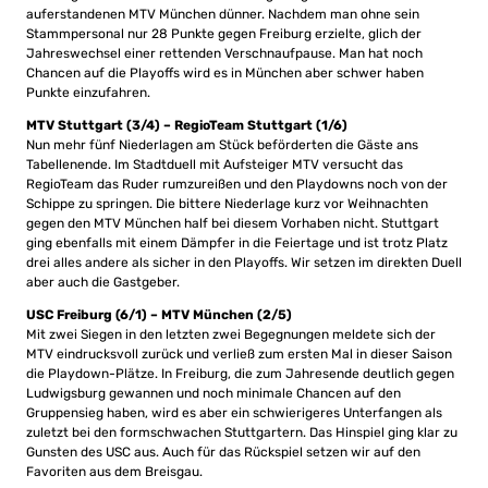
auferstandenen MTV München dünner. Nachdem man ohne sein
Stammpersonal nur 28 Punkte gegen Freiburg erzielte, glich der
Jahreswechsel einer rettenden Verschnaufpause. Man hat noch
Chancen auf die Playoffs wird es in München aber schwer haben
Punkte einzufahren.
MTV Stuttgart (3/4) – RegioTeam Stuttgart (1/6)
Nun mehr fünf Niederlagen am Stück beförderten die Gäste ans
Tabellenende. Im Stadtduell mit Aufsteiger MTV versucht das
RegioTeam das Ruder rumzureißen und den Playdowns noch von der
Schippe zu springen. Die bittere Niederlage kurz vor Weihnachten
gegen den MTV München half bei diesem Vorhaben nicht. Stuttgart
ging ebenfalls mit einem Dämpfer in die Feiertage und ist trotz Platz
drei alles andere als sicher in den Playoffs. Wir setzen im direkten Duell
aber auch die Gastgeber.
USC Freiburg (6/1) – MTV München (2/5)
Mit zwei Siegen in den letzten zwei Begegnungen meldete sich der
MTV eindrucksvoll zurück und verließ zum ersten Mal in dieser Saison
die Playdown-Plätze. In Freiburg, die zum Jahresende deutlich gegen
Ludwigsburg gewannen und noch minimale Chancen auf den
Gruppensieg haben, wird es aber ein schwierigeres Unterfangen als
zuletzt bei den formschwachen Stuttgartern. Das Hinspiel ging klar zu
Gunsten des USC aus. Auch für das Rückspiel setzen wir auf den
Favoriten aus dem Breisgau.