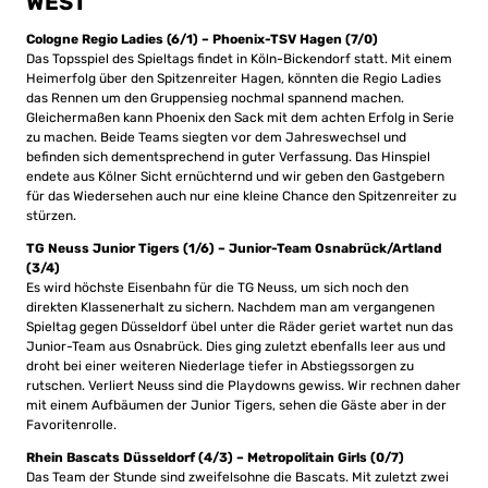
WEST
Cologne Regio Ladies (6/1) – Phoenix-TSV Hagen (7/0)
Das Topsspiel des Spieltags findet in Köln-Bickendorf statt. Mit einem
Heimerfolg über den Spitzenreiter Hagen, könnten die Regio Ladies
das Rennen um den Gruppensieg nochmal spannend machen.
Gleichermaßen kann Phoenix den Sack mit dem achten Erfolg in Serie
zu machen. Beide Teams siegten vor dem Jahreswechsel und
befinden sich dementsprechend in guter Verfassung. Das Hinspiel
endete aus Kölner Sicht ernüchternd und wir geben den Gastgebern
für das Wiedersehen auch nur eine kleine Chance den Spitzenreiter zu
stürzen.
TG Neuss Junior Tigers (1/6) – Junior-Team Osnabrück/Artland
(3/4)
Es wird höchste Eisenbahn für die TG Neuss, um sich noch den
direkten Klassenerhalt zu sichern. Nachdem man am vergangenen
Spieltag gegen Düsseldorf übel unter die Räder geriet wartet nun das
Junior-Team aus Osnabrück. Dies ging zuletzt ebenfalls leer aus und
droht bei einer weiteren Niederlage tiefer in Abstiegssorgen zu
rutschen. Verliert Neuss sind die Playdowns gewiss. Wir rechnen daher
mit einem Aufbäumen der Junior Tigers, sehen die Gäste aber in der
Favoritenrolle.
Rhein Bascats Düsseldorf (4/3) – Metropolitain Girls (0/7)
Das Team der Stunde sind zweifelsohne die Bascats. Mit zuletzt zwei