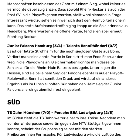
Mannschaften beschlossen das Jahr mit einem Sieg, wobei keiner es
vermochte dabei zu glänzen. Dass sowohl Rhein-Neckar als auch der
Post SV in die Playoffs gehen werden, stellt wohl niemand in Frage.
Interessant wird zu sehen sein wer sich dort den Heimvorteil sichern
kann. Das erste Aufeinandertreffen ging knapp an die Spielerinnen aus
Heidelberg. Wir erwarten eine offene Partie, tendieren aber erneut
Richtung Neckar.
Junior Falcons Homburg (3/4) – Talents BonnRhöndorf (0/7)
Es ist der letzte Strohhalm für die noch sieglosen Gäste aus Bonn.
Verliert man seine achte Partie in Serie, tritt man Ende Februar den
Weg in die Playdowns an. Gleichermaßen könnte man dasselbe
Schicksal für die Rhein-Main Baskets besiegeln. Unterliegen die
Hessen, sind sie bei einem Sieg der Falcons ebenfalls außer Playoff-
Reichweite. Bonn hat somit den Druck und wird auf ein anderes
Ergebnis als im Hinspiel hoffen. Wir haben den Heimsieg der Junior
Falcons allerdings ziemlich fest eingeplant.
SÜD
TS Jahn München (7/0) – Porsche BBA Ludwigsburg (2/5)
Im Süden zieht die TS Jahn weiter einsam ihre Kreise. Nachdem man
vor der Winterpause souverän gegen den MTV Stuttgart gewinnen
konnte, scheint der Gruppensieg selbst mit den starken
Freiburgerinnen Formsache. Für Ludwigsburg wird die Luft ob des