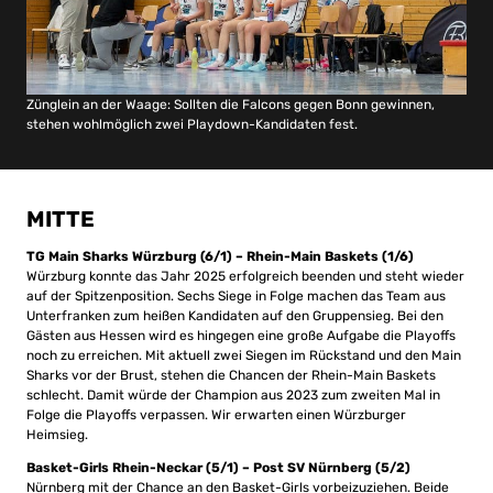
Zünglein an der Waage: Sollten die Falcons gegen Bonn gewinnen,
stehen wohlmöglich zwei Playdown-Kandidaten fest.
MITTE
TG Main Sharks Würzburg (6/1) – Rhein-Main Baskets (1/6)
Würzburg konnte das Jahr 2025 erfolgreich beenden und steht wieder
auf der Spitzenposition. Sechs Siege in Folge machen das Team aus
Unterfranken zum heißen Kandidaten auf den Gruppensieg. Bei den
Gästen aus Hessen wird es hingegen eine große Aufgabe die Playoffs
noch zu erreichen. Mit aktuell zwei Siegen im Rückstand und den Main
Sharks vor der Brust, stehen die Chancen der Rhein-Main Baskets
schlecht. Damit würde der Champion aus 2023 zum zweiten Mal in
Folge die Playoffs verpassen. Wir erwarten einen Würzburger
Heimsieg.
Basket-Girls Rhein-Neckar (5/1) – Post SV Nürnberg (5/2)
Nürnberg mit der Chance an den Basket-Girls vorbeizuziehen. Beide