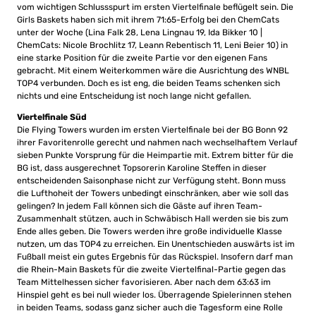
vom wichtigen Schlussspurt im ersten Viertelfinale beflügelt sein. Die
Girls Baskets haben sich mit ihrem 71:65-Erfolg bei den ChemCats
unter der Woche (Lina Falk 28, Lena Lingnau 19, Ida Bikker 10 |
ChemCats: Nicole Brochlitz 17, Leann Rebentisch 11, Leni Beier 10) in
eine starke Position für die zweite Partie vor den eigenen Fans
gebracht. Mit einem Weiterkommen wäre die Ausrichtung des WNBL
TOP4 verbunden. Doch es ist eng, die beiden Teams schenken sich
nichts und eine Entscheidung ist noch lange nicht gefallen.
Viertelfinale Süd
Die Flying Towers wurden im ersten Viertelfinale bei der BG Bonn 92
ihrer Favoritenrolle gerecht und nahmen nach wechselhaftem Verlauf
sieben Punkte Vorsprung für die Heimpartie mit. Extrem bitter für die
BG ist, dass ausgerechnet Topsorerin Karoline Steffen in dieser
entscheidenden Saisonphase nicht zur Verfügung steht. Bonn muss
die Lufthoheit der Towers unbedingt einschränken, aber wie soll das
gelingen? In jedem Fall können sich die Gäste auf ihren Team-
Zusammenhalt stützen, auch in Schwäbisch Hall werden sie bis zum
Ende alles geben. Die Towers werden ihre große individuelle Klasse
nutzen, um das TOP4 zu erreichen. Ein Unentschieden auswärts ist im
Fußball meist ein gutes Ergebnis für das Rückspiel. Insofern darf man
die Rhein-Main Baskets für die zweite Viertelfinal-Partie gegen das
Team Mittelhessen sicher favorisieren. Aber nach dem 63:63 im
Hinspiel geht es bei null wieder los. Überragende Spielerinnen stehen
in beiden Teams, sodass ganz sicher auch die Tagesform eine Rolle