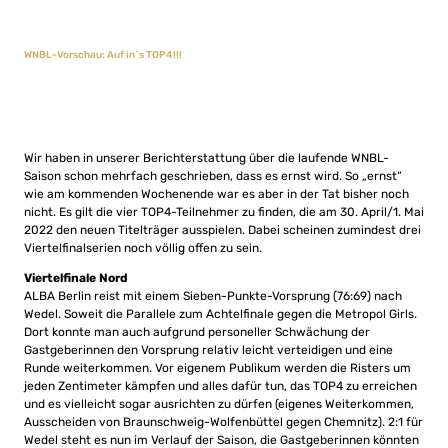
WNBL-Vorschau: Auf in´s TOP4!!!
Wir haben in unserer Berichterstattung über die laufende WNBL-
Saison schon mehrfach geschrieben, dass es ernst wird. So „ernst“
wie am kommenden Wochenende war es aber in der Tat bisher noch
nicht. Es gilt die vier TOP4-Teilnehmer zu finden, die am 30. April/1. Mai
2022 den neuen Titelträger ausspielen. Dabei scheinen zumindest drei
Viertelfinalserien noch völlig offen zu sein.
Viertelfinale Nord
ALBA Berlin reist mit einem Sieben-Punkte-Vorsprung (76:69) nach
Wedel. Soweit die Parallele zum Achtelfinale gegen die Metropol Girls.
Dort konnte man auch aufgrund personeller Schwächung der
Gastgeberinnen den Vorsprung relativ leicht verteidigen und eine
Runde weiterkommen. Vor eigenem Publikum werden die Risters um
jeden Zentimeter kämpfen und alles dafür tun, das TOP4 zu erreichen
und es vielleicht sogar ausrichten zu dürfen (eigenes Weiterkommen,
Ausscheiden von Braunschweig-Wolfenbüttel gegen Chemnitz). 2:1 für
Wedel steht es nun im Verlauf der Saison, die Gastgeberinnen könnten