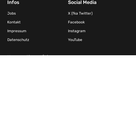
Infos
Social Media
Jobs
X (fka Twitter)
Kontakt
Facebook
Impressum
Instagram
Datenschutz
YouTube
Kooperationen/Ligen
FIBA Basketball-Weltverband
DRS – Deutscher Rollstuhlsportverband Basketball
Nachwuchs Basketball Bundesliga / Jugend Basketball Bundesliga
Weibliche Nachwuchs Basketball Bundesliga
Basketball Bundesliga Herren
2. Basketball Bundesliga Herren
Damen Basketball Bundesliga