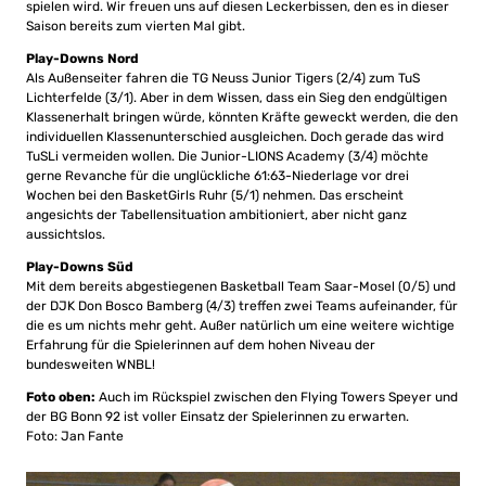
spielen wird. Wir freuen uns auf diesen Leckerbissen, den es in dieser
Saison bereits zum vierten Mal gibt.
Play-Downs Nord
Als Außenseiter fahren die TG Neuss Junior Tigers (2/4) zum TuS
Lichterfelde (3/1). Aber in dem Wissen, dass ein Sieg den endgültigen
Klassenerhalt bringen würde, könnten Kräfte geweckt werden, die den
individuellen Klassenunterschied ausgleichen. Doch gerade das wird
TuSLi vermeiden wollen. Die Junior-LIONS Academy (3/4) möchte
gerne Revanche für die unglückliche 61:63-Niederlage vor drei
Wochen bei den BasketGirls Ruhr (5/1) nehmen. Das erscheint
angesichts der Tabellensituation ambitioniert, aber nicht ganz
aussichtslos.
Play-Downs Süd
Mit dem bereits abgestiegenen Basketball Team Saar-Mosel (0/5) und
der DJK Don Bosco Bamberg (4/3) treffen zwei Teams aufeinander, für
die es um nichts mehr geht. Außer natürlich um eine weitere wichtige
Erfahrung für die Spielerinnen auf dem hohen Niveau der
bundesweiten WNBL!
Foto oben:
Auch im Rückspiel zwischen den Flying Towers Speyer und
der BG Bonn 92 ist voller Einsatz der Spielerinnen zu erwarten.
Foto: Jan Fante