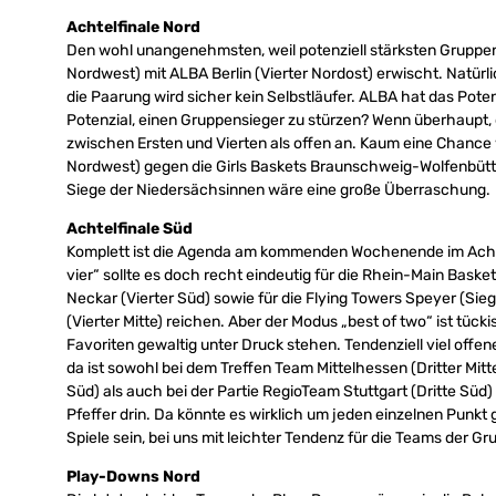
Achtelfinale Nord
Den wohl unangenehmsten, weil potenziell stärksten Gruppenv
Nordwest) mit ALBA Berlin (Vierter Nordost) erwischt. Natürli
die Paarung wird sicher kein Selbstläufer. ALBA hat das Poten
Potenzial, einen Gruppensieger zu stürzen? Wenn überhaupt
zwischen Ersten und Vierten als offen an. Kaum eine Chance
Nordwest) gegen die Girls Baskets Braunschweig-Wolfenbüttel
Siege der Niedersächsinnen wäre eine große Überraschung.
Achtelfinale Süd
Komplett ist die Agenda am kommenden Wochenende im Achte
vier“ sollte es doch recht eindeutig für die Rhein-Main Baske
Neckar (Vierter Süd) sowie für die Flying Towers Speyer (Si
(Vierter Mitte) reichen. Aber der Modus „best of two“ ist tü
Favoriten gewaltig unter Druck stehen. Tendenziell viel offe
da ist sowohl bei dem Treffen Team Mittelhessen (Dritter Mi
Süd) als auch bei der Partie RegioTeam Stuttgart (Dritte Süd
Pfeffer drin. Da könnte es wirklich um jeden einzelnen Pu
Spiele sein, bei uns mit leichter Tendenz für die Teams der Gr
Play-Downs Nord