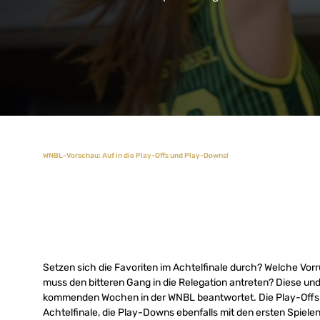
WNBL-Vorschau: Auf in die Play-Offs und Play-Downs!
Setzen sich die Favoriten im Achtelfinale durch? Welche Vor
muss den bitteren Gang in die Relegation antreten? Diese un
kommenden Wochen in der WNBL beantwortet. Die Play-Of
Achtelfinale, die Play-Downs ebenfalls mit den ersten Spiele