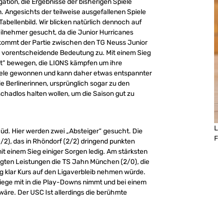
tion, die Ergebnisse der bisherigen Spiele
Angesichts der teilweise ausgefallenen Spiele
abellenbild. Wir blicken natürlich dennoch auf
eilnehmer gesucht, da die Junior Hurricanes
kommt der Partie zwischen den TG Neuss Junior
e vorentscheidende Bedeutung zu. Mit einem Sieg
it“ bewegen, die LIONS kämpfen um ihre
piele gewonnen und kann daher etwas entspannter
e Berlinerinnen, ursprünglich sogar zu den
hadlos halten wollen, um die Saison gut zu
L
 Süd. Hier werden zwei „Absteiger“ gesucht. Die
F
/2), das in Rhöndorf (2/2) dringend punkten
it einem Sieg einiger Sorgen ledig. Am stärksten
igten Leistungen die TS Jahn München (2/0), die
ieg klar Kurs auf den Ligaverbleib nehmen würde.
Siege mit in die Play-Downs nimmt und bei einem
wäre. Der USC Ist allerdings die berühmte