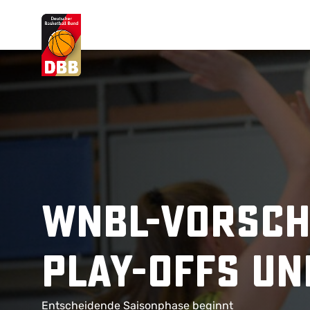
Suchvorschläge
Lorem Ipsum
Dolor Sit
Amet Valputo
WNBL-Vorscha
Play-Offs un
Entscheidende Saisonphase beginnt