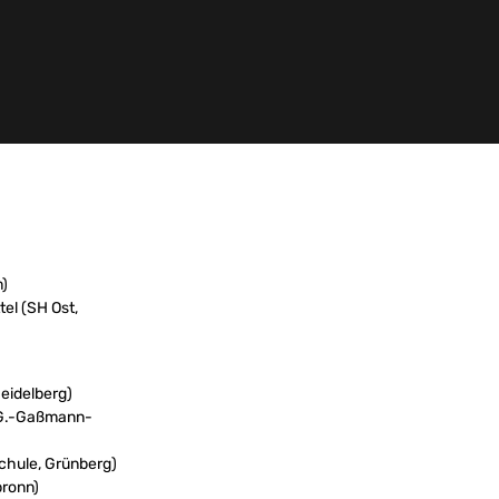
m)
el (SH Ost,
Heidelberg)
e G.-Gaßmann-
chule, Grünberg)
bronn)