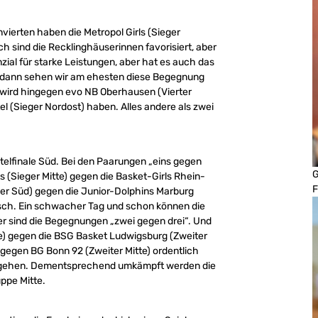
ierten haben die Metropol Girls (Sieger
ch sind die Recklinghäuserinnen favorisiert, aber
zial für starke Leistungen, aber hat es auch das
, dann sehen wir am ehesten diese Begegnung
 wird hingegen evo NB Oberhausen (Vierter
 (Sieger Nordost) haben. Alles andere als zwei
lfinale Süd. Bei den Paarungen „eins gegen
G
ts (Sieger Mitte) gegen die Basket-Girls Rhein-
F
eger Süd) gegen die Junior-Dolphins Marburg
ckisch. Ein schwacher Tag und schon können die
ner sind die Begegnungen „zwei gegen drei“. Und
tte) gegen die BSG Basket Ludwigsburg (Zweiter
) gegen BG Bonn 92 (Zweiter Mitte) ordentlich
nkt gehen. Dementsprechend umkämpft werden die
uppe Mitte.