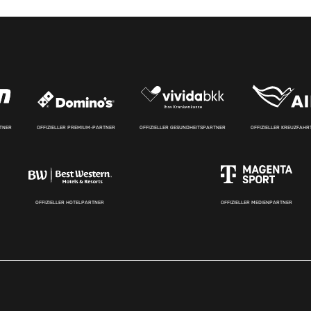
RTNER
OFFIZIELLER PREMIUM-PARTNER
OFFIZIELLER GESUNDHEITSPARTNER
OFFIZIELLER KREUZFAH
OFFIZIELLER HOTELPARTNER
OFFIZIELLER MEDIENPARTNER