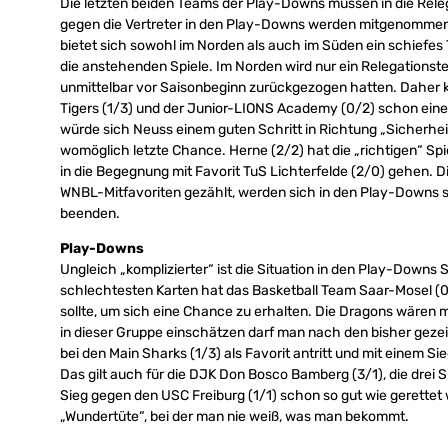
Die letzten beiden Teams der Play-Downs müssen in die Relega
gegen die Vertreter in den Play-Downs werden mitgenommen. 
bietet sich sowohl im Norden als auch im Süden ein schiefes T
die anstehenden Spiele. Im Norden wird nur ein Relegationst
unmittelbar vor Saisonbeginn zurückgezogen hatten. Daher 
Tigers (1/3) und der Junior-LIONS Academy (0/2) schon ein
würde sich Neuss einem guten Schritt in Richtung „Sicherhe
womöglich letzte Chance. Herne (2/2) hat die „richtigen“ S
in die Begegnung mit Favorit TuS Lichterfelde (2/0) gehen. Di
WNBL-Mitfavoriten gezählt, werden sich in den Play-Downs sc
beenden.
Play-Downs
Ungleich „komplizierter“ ist die Situation in den Play-Downs
schlechtesten Karten hat das Basketball Team Saar-Mosel (0
sollte, um sich eine Chance zu erhalten. Die Dragons wären m
in dieser Gruppe einschätzen darf man nach den bisher geze
bei den Main Sharks (1/3) als Favorit antritt und mit einem S
Das gilt auch für die DJK Don Bosco Bamberg (3/1), die drei 
Sieg gegen den USC Freiburg (1/1) schon so gut wie gerettet 
„Wundertüte“, bei der man nie weiß, was man bekommt.