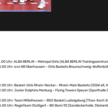
.
11.00 Uhr: ALBA BERLIN – Metropol Girls (ALBA BERLIN Trainingszentru
13.00 Uhr: evo NB Oberhausen – Girls Baskets Braunschweig-Wolfenbütt
12.00 Uhr: Basket-Girls Rhein-Neckar – Rhein-Main Baskets (ISSW alt, 
12.00 Uhr: Junior Dolphins Marburg – Flying Towers Speyer (Sporthall
 12.00 Uhr: Team Mittelhessen – BSG Basket Ludwigsburg (Theo-Koch S
14.00 Uhr: RegioTeam Stuttgart – BG Bonn 92 (Sandäckerhalle, Steinen