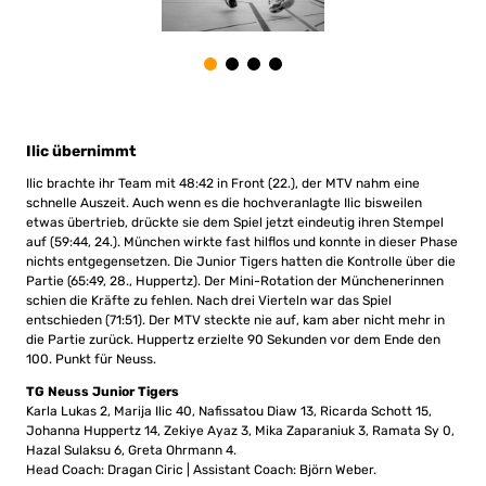
Ilic übernimmt
Ilic brachte ihr Team mit 48:42 in Front (22.), der MTV nahm eine
schnelle Auszeit. Auch wenn es die hochveranlagte Ilic bisweilen
etwas übertrieb, drückte sie dem Spiel jetzt eindeutig ihren Stempel
auf (59:44, 24.). München wirkte fast hilflos und konnte in dieser Phase
nichts entgegensetzen. Die Junior Tigers hatten die Kontrolle über die
Partie (65:49, 28., Huppertz). Der Mini-Rotation der Münchenerinnen
schien die Kräfte zu fehlen. Nach drei Vierteln war das Spiel
entschieden (71:51). Der MTV steckte nie auf, kam aber nicht mehr in
die Partie zurück. Huppertz erzielte 90 Sekunden vor dem Ende den
100. Punkt für Neuss.
TG Neuss Junior Tigers
Karla Lukas 2, Marija Ilic 40, Nafissatou Diaw 13, Ricarda Schott 15,
Johanna Huppertz 14, Zekiye Ayaz 3, Mika Zaparaniuk 3, Ramata Sy 0,
Hazal Sulaksu 6, Greta Ohrmann 4.
Head Coach: Dragan Ciric | Assistant Coach: Björn Weber.