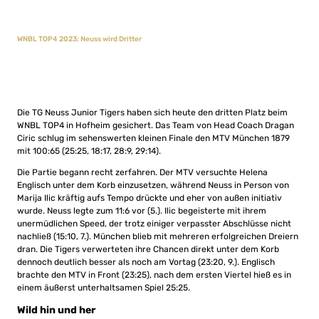
WNBL TOP4 2023: Neuss wird Dritter
Die TG Neuss Junior Tigers haben sich heute den dritten Platz beim
WNBL TOP4 in Hofheim gesichert. Das Team von Head Coach Dragan
Ciric schlug im sehenswerten kleinen Finale den MTV München 1879
mit 100:65 (25:25, 18:17, 28:9, 29:14).
Die Partie begann recht zerfahren. Der MTV versuchte Helena
Englisch unter dem Korb einzusetzen, während Neuss in Person von
Marija Ilic kräftig aufs Tempo drückte und eher von außen initiativ
wurde. Neuss legte zum 11:6 vor (5.). Ilic begeisterte mit ihrem
unermüdlichen Speed, der trotz einiger verpasster Abschlüsse nicht
nachließ (15:10, 7.). München blieb mit mehreren erfolgreichen Dreiern
dran. Die Tigers verwerteten ihre Chancen direkt unter dem Korb
dennoch deutlich besser als noch am Vortag (23:20, 9.). Englisch
brachte den MTV in Front (23:25), nach dem ersten Viertel hieß es in
einem äußerst unterhaltsamen Spiel 25:25.
Wild hin und her