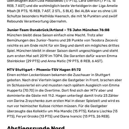
überzeugten auch Lola Hadzidedic (17 PTS), Lara Gierlich (7 PTS, 15
REB, 7 AST) und die wohlmöglich beste Verteidigerin der Liga Amelie
Mbah (8 PTS, 15 REB, 7 AST, 2 STL, 5 BLK). Bei ALBA war es ohne Lilli
Schultze besonders Mathilda Haensch, die mit 16 Punkten und zwölf
Rebounds Verantwortung übernahm.
Junior-Team Osnabrück/Artland – TS Jahn München 76:88
München bleibt diese Saison einfach eine Macht. Trotz aller
Bemühungen des Junior-Teams und 28 Punkte von Teodora Zecevic
reichte es am Ende nicht für ein Sieg und damit ein mögliches drittes
Spiel. München bleibt in dieser Saison damit ungeschlagen und steht
zum ersten Mal seit 2019 im TOP4. Die Garanten dafür waren Emma
Steinbicker (29 PTS) und Anna Matic (19 PTS, 8 REB, 6 AST).
MTV Stuttgart – Phoenix-TSV Hagen 81:72
Einen echten Leckerbissen bekamen die Zuschauer in Stuttgart
geboten. Nach drei Vierteln lagen die Gastgeber in Front, brachen aber
im Schlussviertel ein und mussten nach spätem Ausgleich von Emma
Huppertz (70:70) in die Overtime. Dort find sich der MTV aber und
dominierte die Gäste mit 11:2. Hagen unterliegt damit trotz 23 Zähler
von Darina Zraychenko zum ersten Mal in dieser Spielzeit und wird es
nun vor heimischer Kulisse richten müssen. Für die Gastgeber
überzeugte das Kollektiv um Mia Mandic (15 PTS), Katara Lischka (13
PTS), Feryel Grosko (13 PTS) und Diana Ivancic (13 PTS, 26 REB).
Abstiegsrunde Nord