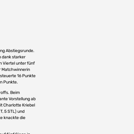
ung Abstiegsrunde.
n dank starker
 Viertel unter fünf
ur Matchwinnerin
 steuerte 16 Punkte
hn Punkte.
yoffs. Beim
ante Vorstellung ab
t Charlotte Kriebel
ST, 5 STL) und
te knackte die