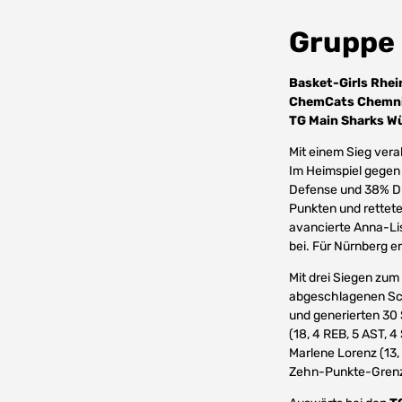
Gruppe 
Basket-Girls Rhei
ChemCats Chemnit
TG Main Sharks W
Mit einem Sieg ver
Im Heimspiel gegen
Defense und 38% Dre
Punkten und rettete 
avancierte Anna-Lis
bei. Für Nürnberg e
Mit drei Siegen zu
abgeschlagenen Sc
und generierten 30 
(18, 4 REB, 5 AST, 4
Marlene Lorenz (13,
Zehn-Punkte-Grenze