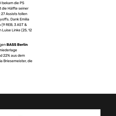
el bekam die PS
 die Hälfte seiner
 27 Assists tollen
yoffs. Dank Emilia
a (9 REB, 3 AST &
 Luise Linke (25, 12
egen
BASS Berlin
nniederlage
und 22% aus dem
a Briesemeister, die