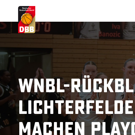
Suchvorschläge
Lorem Ipsum
Dolor Sit
Amet Valputo
WNBL-Rückbl
Lichterfelde
machen Play