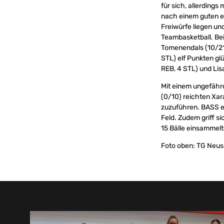
für sich, allerding
nach einem guten ers
Freiwürfe liegen und
Teambasketball. Bei
Tomenendals (10/21 
STL) elf Punkten gl
REB, 4 STL) und Lis
Mit einem ungefähr
(0/10) reichten Xar
zuzuführen. BASS e
Feld. Zudem griff si
15 Bälle einsammelt
Foto oben: TG Neuss