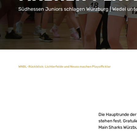
Südhessen Juniors schlagen Würzburg | Wedel unter
WNBL-Rückblick: Lichterfelde und Neuss machen Playoffs klar
Die Hauptrunde der
stehen fest. Gratul
Main Sharks Würzbu