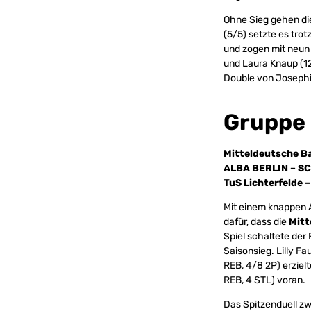
Ohne Sieg gehen d
(5/5) setzte es tro
und zogen mit neun 
und Laura Knaup (12
Double von Josephi
Gruppe
Mitteldeutsche B
ALBA BERLIN – SC
TuS Lichterfelde 
Mit einem knappen 
dafür, dass die
Mitt
Spiel schaltete der
Saisonsieg. Lilly F
REB, 4/8 2P) erzielt
REB, 4 STL) voran.
Das Spitzenduell z