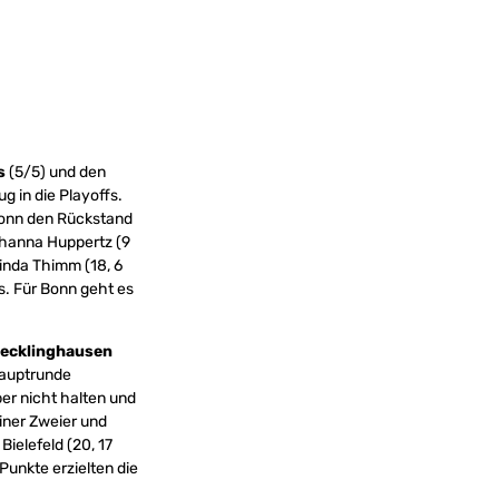
s
(5/5) und den
g in die Playoffs.
Bonn den Rückstand
ohanna Huppertz (9
Linda Thimm (18, 6
s. Für Bonn geht es
 Recklinghausen
 Hauptrunde
er nicht halten und
einer Zweier und
Bielefeld (20, 17
 Punkte erzielten die