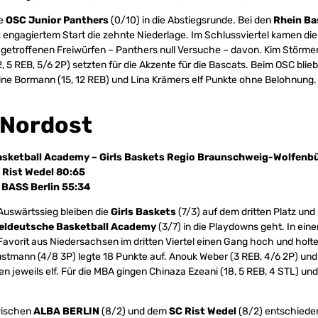
ie
OSC Junior Panthers
(0/10) in die Abstiegsrunde. Bei den
Rhein Ba
tz engagiertem Start die zehnte Niederlage. Im Schlussviertel kamen die
getroffenen Freiwürfen – Panthers null Versuche – davon. Kim Störmer 
, 5 REB, 5/6 2P) setzten für die Akzente für die Bascats. Beim OSC bli
ne Bormann (15, 12 REB) und Lina Krämers elf Punkte ohne Belohnung.
 Nordost
asketball Academy – Girls Baskets Regio Braunschweig-Wolfenbü
 Rist Wedel 80:65
– BASS Berlin 55:34
Auswärtssieg bleiben die
Girls Baskets
(7/3) auf dem dritten Platz un
eldeutsche Basketball Academy
(3/7) in die Playdowns geht. In ein
 Favorit aus Niedersachsen im dritten Viertel einen Gang hoch und holt
austmann (4/8 3P) legte 18 Punkte auf. Anouk Weber (3 REB, 4/6 2P) und
en jeweils elf. Für die MBA gingen Chinaza Ezeani (18, 5 REB, 4 STL) und D
wischen
ALBA BERLIN
(8/2) und dem
SC Rist Wedel
(8/2) entschieden