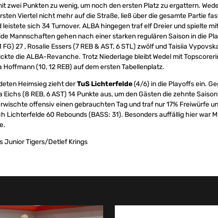
s mit zwei Punkten zu wenig, um noch den ersten Platz zu ergattern. Wed
ten Viertel nicht mehr auf die Straße, ließ über die gesamte Partie fast
 leistete sich 34 Turnover. ALBA hingegen traf elf Dreier und spielte mit
de Mannschaften gehen nach einer starken regulären Saison in die Pla
FG) 27 , Rosalie Essers (7 REB & AST, 6 STL) zwölf und Taisiia Vypovsk
ückte die ALBA-Revanche. Trotz Niederlage bleibt Wedel mit Topscorerin
a Hoffmann (10, 12 REB) auf dem ersten Tabellenplatz.
deten Heimsieg zieht der
TuS Lichterfelde
(4/6) in die Playoffs ein. G
a Eichs (8 REB, 6 AST) 14 Punkte aus, um den Gästen die zehnte Saiso
rwischte offensiv einen gebrauchten Tag und traf nur 17% Freiwürfe 
ch Lichterfelde 60 Rebounds (BASS: 31). Besonders auffällig hier war Mi
e.
 Junior Tigers/Detlef Krings