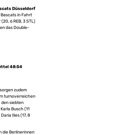
scats Düsseldorf
 Bascats in Fahrt
(20, 6 REB, 3 STL)
eben das Double-
ttel 48:54
d sorgen zudem
em turnoverreichen
e den siebten
 Karla Busch (11
aria Ilies (17, 8
 die Berlinerinnen