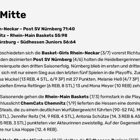
Mitte
n-Neckar – Post SV Nürnberg 71:40
z – Rhein-Main Baskets 55:98
ürzburg – Südhessen Juniors 56:64
abschiedeten sich die
Basket-Girls Rhein-Neckar
(3/7) vorerst Richt
 den dezimierten
Post SV Nürnberg
(4/6) holten die Heidelbergerinne
ierquote den dritten Saisonerfolg. Nürnberg blieb im ersten und dritten
sich mit nur einem Sieg aus den letzten fünf Spielen in die Playoffs. Z
a Wuckel (13 REB, 4 STL, 6/9 3P) mit 27 Punkten. Melanie Heß (4/7 3P)
rzielten Emma Rettinger (6 REB, 8 STL) 13 und Mona Meyer (10 REB) ze
m Saisonende gehen die
Rhein-Main Baskets
(7/3) formstark in die Pla
hlusslicht
ChemCats Chemnitz
(1/9) lieferten die Hessen eine domin
Steals, die zu einem deutlichen Wurfübergewicht führten (90-52 FA). Mi
 STL), Jennifer Reitz (14, 9 REB, 4 STL), Antonia Schütze (14, 3 REB & A
 5 REB, 3 STL) punkteten vier Akteurinnen zweistellig. Auf der Gegensei
 nur Lisa Hoppe (12, 4 REB).