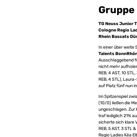
Gruppe
TG Neuss Junior T
Cologne Regio Lad
Rhein Bascats Düs
In einer über weit
Talents BonnRhö
Ausschlaggebend fü
nicht mehr aufhole
REB, 4 AST, 10 STL,
REB, 4 STL), Laura-
auf Platz fünf nun i
Im Spitzenspiel zw
(10/0) ließen die M
ungeschlagen. Zur H
traf lediglich 21% 
sicherte sich klare 
REB, 5 AST, 3 STL & 
Regio Ladies Kéa Elb