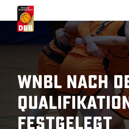
Suchvorschläge
Lorem Ipsum
Dolor Sit
Amet Valputo
WNBL nach d
Qualifikatio
festgelegt