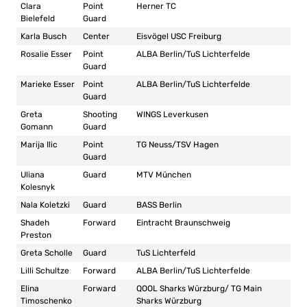
Clara
Point
Herner TC
Bielefeld
Guard
Karla Busch
Center
Eisvögel USC Freiburg
Rosalie Esser
Point
ALBA Berlin/TuS Lichterfelde
Guard
Marieke Esser
Point
ALBA Berlin/TuS Lichterfelde
Guard
Greta
Shooting
WINGS Leverkusen
Gomann
Guard
Marija Ilic
Point
TG Neuss/TSV Hagen
Guard
Uliana
Guard
MTV München
Kolesnyk
Nala Koletzki
Guard
BASS Berlin
Shadeh
Forward
Eintracht Braunschweig
Preston
Greta Scholle
Guard
TuS Lichterfeld
Lilli Schultze
Forward
ALBA Berlin/TuS Lichterfelde
Elina
Forward
QOOL Sharks Würzburg/ TG Main
Timoschenko
Sharks Würzburg